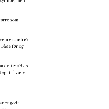
etyr noe, men
større som
 hvem er andre?
 Både før og
sa dette: «Hvis
deg til å være
ar et godt