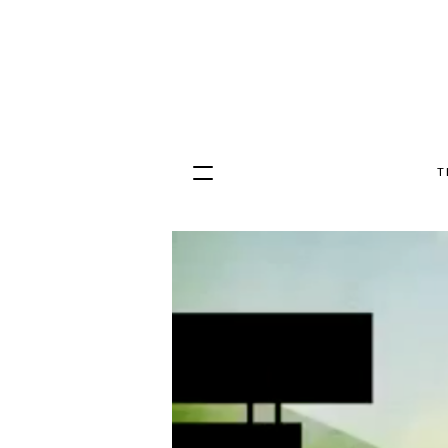
T
Hopp
til
innhold