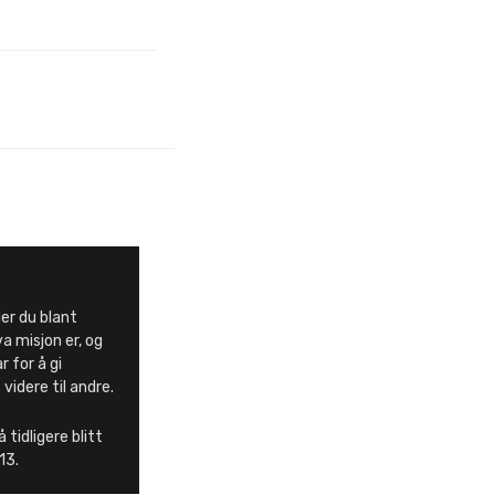
er du blant
a misjon er, og
 for å gi
videre til andre.
tidligere blitt
13.