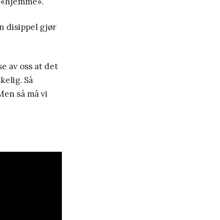
er «hjemme».
n disippel gjør
e av oss at det
kelig. Så
 Men så må vi