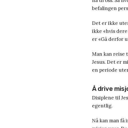
nå til oss. Så h
befalingen per
Det er ikke ute
ikke «hvis dere
er «Gå derfor u
Man kan reise t
Jesus. Det er m
en periode uten
Å drive misj
Disiplene til Je
egentlig.
Nå kan man få in