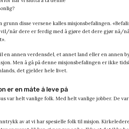
vorfor har vi slutta å ta denne
sonlig?
n grunn disse versene kalles misjonsbefalingen. «Befal
 vil/når dere er ferdig med å gjøre det dere gjør nå/når
t».
il en annen verdensdel, et annet land eller en annen b
isjon. Men å gå på denne misjonsbefalingen er ikke tids
lands, det gjelder hele livet.
on er en måte å leve på
sus var helt vanlige folk. Med helt vanlige jobber. De va
ntrykk av at vi har spesielle folk til misjon. Kirkeleder