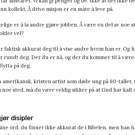
tar ansvaret. Vi kan gi penger og be. Ikke at det ikke b
nn kollekt. Å drive misjon er en måte å leve på.
lige er å la andre gjøre jobben. Å være en del av noe 
older vel?
r faktisk akkurat deg til å vise andre hvem han er. Og
r rundt deg. Der du er nå, og der du kommer til å være.
flytta på deg.
 amerikansk, kristen artist som døde ung på 80-tallet, 
a noe sted, må du være veldig sikker på at Gud har kalt 
jør disipler
ine ord, du finner ikke akkurat de i Bibelen, men han h