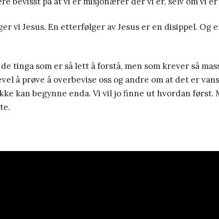
re bevisst på at vi er misjonærer der vi er, selv om vi 
er vi Jesus. En etterfølger av Jesus er en disippel. Og e
 de tinga som er så lett å forstå, men som krever så mass
kevel å prøve å overbevise oss og andre om at det er vans
 ikke kan begynne enda. Vi vil jo finne ut hvordan først.
te.