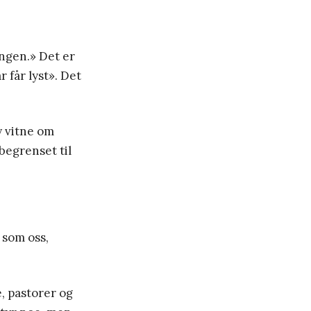
ingen.» Det er
 får lyst». Det
y vitne om
begrenset til
r som oss,
e, pastorer og