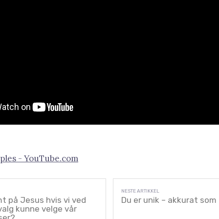
ples - YouTube.com
t på Jesus hvis vi ved
Du er unik – akkurat som 
alg kunne velge vår
ser?