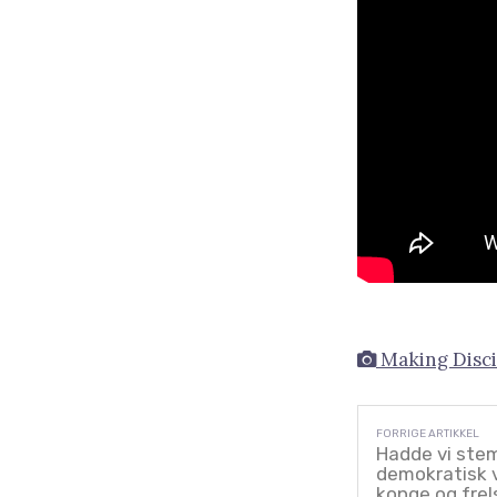
Making Disci
Hadde vi stem
demokratisk v
konge og frel