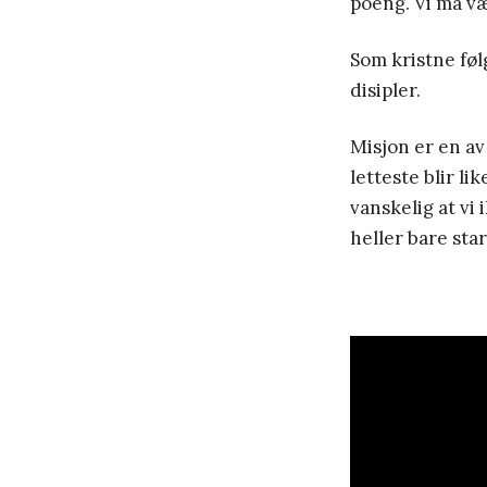
poeng. Vi må væ
Som kristne følg
disipler.
Misjon er en av
letteste blir li
vanskelig at vi
heller bare star