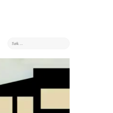
Søk
etter: