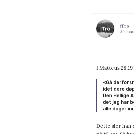
iTro
30. mar
I Matteus 28,19-
«Gå derfor ut 
idet dere dø
Den Hellige 
det jeg har b
alle dager in
Dette sier han d