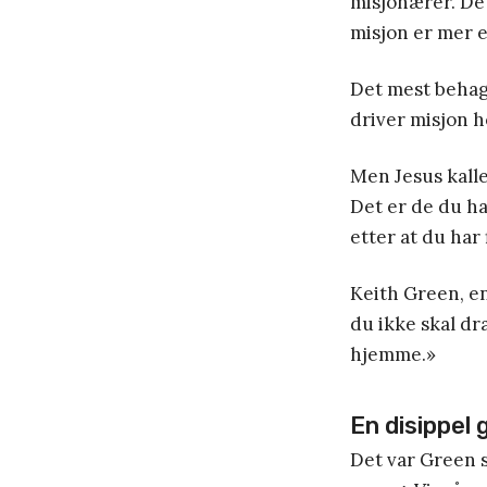
misjonærer. De 
misjon er mer e
Det mest behage
driver misjon h
Men Jesus kalle
Det er de du ha
etter at du har 
Keith Green, en
du ikke skal dr
hjemme.»
En disippel g
Det var Green s