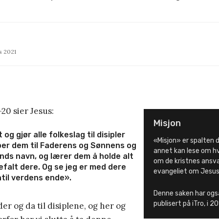
s 2021
20 sier Jesus:
Misjon
og gjør alle folkeslag til disipler
«Misjon» er spalten d
per dem til Faderens og Sønnens og
annet kan lese om hv
Ånds navn, og lærer dem å holde alt
om de kristnes ansvar
efalt dere. Og se jeg er med dere
evangeliet om Jesus 
ntil verdens ende».
Denne saken har også 
publisert på iTro, i 20
er og da til disiplene, og her og