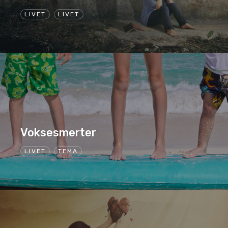
LIVET
LIVET
Voksesmerter
LIVET
TEMA