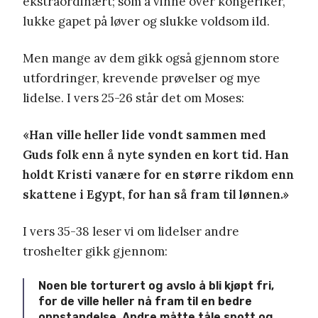
ekstraordinært; som å vinne over kongeriker,
lukke gapet på løver og slukke voldsom ild.
Men mange av dem gikk også gjennom store
utfordringer, krevende prøvelser og mye
lidelse. I vers 25-26 står det om Moses:
«Han ville heller lide vondt sammen med
Guds folk enn å nyte synden en kort tid. Han
holdt Kristi vanære for en større rikdom enn
skattene i Egypt, for han så fram til lønnen.»
I vers 35-38 leser vi om lidelser andre
troshelter gikk gjennom:
Noen ble torturert og avslo å bli kjøpt fri,
for de ville heller nå fram til en bedre
oppstandelse. Andre måtte tåle spott og