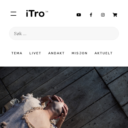
Søk
etter:
Hopp
TEMA
LIVET
ANDAKT
MISJON
AKTUELT
til
innhold