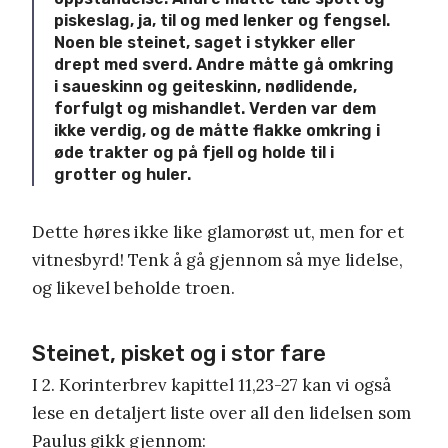
piskeslag, ja, til og med lenker og fengsel.
Noen ble steinet, saget i stykker eller
drept med sverd. Andre måtte gå omkring
i saueskinn og geiteskinn, nødlidende,
forfulgt og mishandlet. Verden var dem
ikke verdig, og de måtte flakke omkring i
øde trakter og på fjell og holde til i
grotter og huler.
Dette høres ikke like glamorøst ut, men for et
vitnesbyrd! Tenk å gå gjennom så mye lidelse,
og likevel beholde troen.
Steinet, pisket og i stor fare
I 2. Korinterbrev kapittel 11,23-27 kan vi også
lese en detaljert liste over all den lidelsen som
Paulus gikk gjennom: