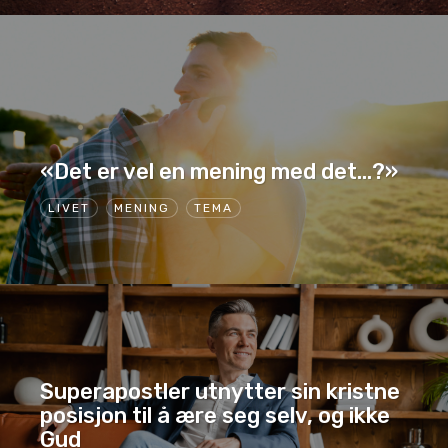
«Det er vel en mening med det…?»
LIVET
MENING
TEMA
Superapostler utnytter sin kristne
posisjon til å ære seg selv, og ikke
Gud