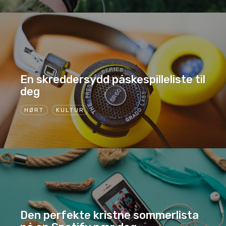
En skreddersydd påskespilleliste til
deg
HØRT
KULTUR
Den perfekte kristne sommerlista