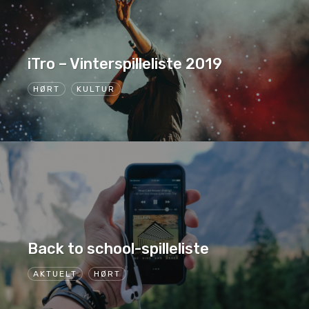
iTro – Vinterspilleliste 2019
HØRT
KULTUR
Back to school-spilleliste
AKTUELT
HØRT