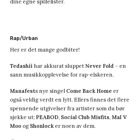
dine egne spillelister.
Rap/Urban
Her er det mange godbiter!
Tedashii
har akkurat sluppet
Never Fold
– en
sann musikkopplevelse for rap-elskeren.
Manafest
s nye singel
Come Back Home
er
også veldig verdt en lytt. Ellers finnes det flere
spennende utgivelser fra artister som du bør
sjekke ut;
PEABOD
,
Social Club Misfits
,
Mal V
Moo
og
Shonlock
er noen av dem.