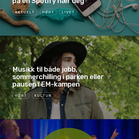
på en Spotify nær deg
AKTUELT
HØRT
LIVET
Musikk til både jobb,
sommerchilling i parken eller
pausen i EM-kampen
HØRT
KULTUR