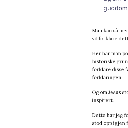
guddomm
Man kan så med
vil forklare det
Her har man po
historiske grun
forklare disse 
forklaringen.
Og om Jesus sto
inspirert.
Dette har jeg f
stod opp igjen 