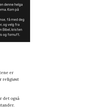
en denne helga
tema. Kom på
nse, få med deg
, og velg fra
 Bibel, kristen
is og fornuft.
ftene er
 religiøst
er det også
stander.