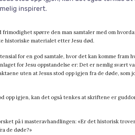
elig inspirert.
 frimodighet spørre den man samtaler med om hvordan
te historiske materialet etter Jesu død.
tensial for en god samtale, hvor det kan komme fram hv
nlaget for Jesu oppstandelse er: Det er nemlig svært va
faktaene uten at Jesus stod opp igjen fra de døde, som j
d opp igjen, kan det også tenkes at skriftene er gudd
orsket på i masteravhandlingen: «Er det historisk trover
fra de døde?»