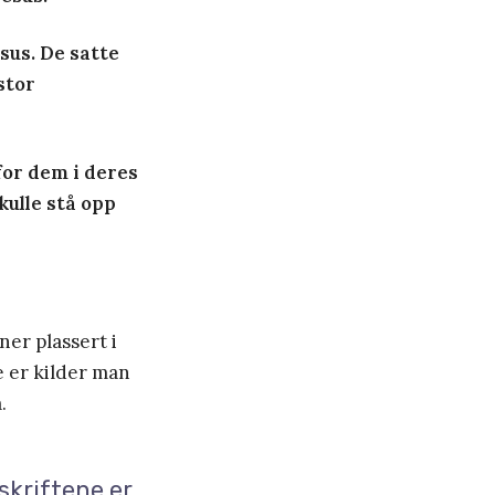
sus. De satte
stor
for dem i deres
kulle stå opp
ner plassert i
e er kilder man
.
skriftene er