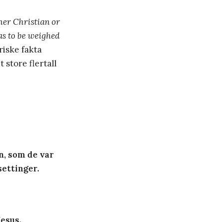
her Christian or
as to be weighed
riske fakta
 store flertall
, som de var
settinger.
Jesus.