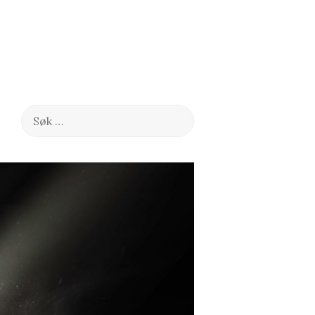
Søk
etter: