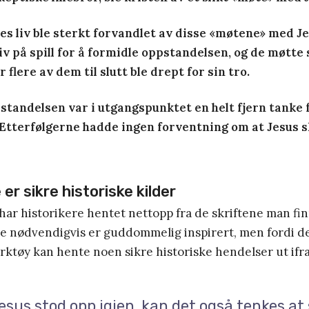
nes liv ble sterkt forvandlet av disse «møtene» med Je
liv på spill for å formidle oppstandelsen, og de møtte 
 flere av dem til slutt ble drept for sin tro.
pstandelsen var i utgangspunktet en helt fjern tanke 
. Etterfølgerne hadde ingen forventning om at Jesus s
er sikre historiske kilder
har historikere hentet nettopp fra de skriftene man fin
 de nødvendigvis er guddommelig inspirert, men fordi d
rktøy kan hente noen sikre historiske hendelser ut ifra
sus stod opp igjen, kan det også tenkes at 