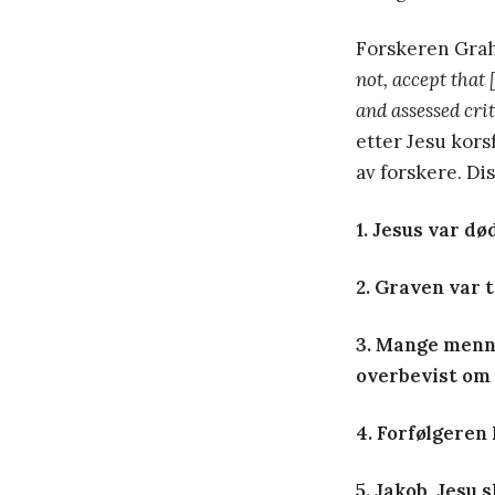
Forskeren Graha
not, accept that
and assessed crit
etter Jesu korsf
av forskere. Dis
1. Jesus var dø
2. Graven var t
3. Mange menn
overbevist om 
4. Forfølgeren 
5. Jakob, Jesu 