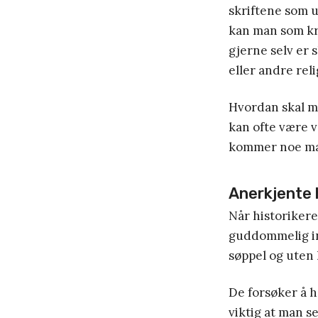
skriftene som 
kan man som kri
gjerne selv er 
eller andre reli
Hvordan skal ma
kan ofte være v
kommer noe man
Anerkjente 
Når historikere
guddommelig ins
søppel og uten 
De forsøker å h
viktig at man 