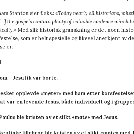
m Stanton sier f.eks.: «
Today nearly all historians, whet
 […] the gospels contain plenty of valuable evidence which h
ically.
» Med slik historisk granskning er det noen histo
estelse, som er helt spesielle og likevel anerkjent av det
se er:
d
om – Jesu lik var borte.
esker opplevde «møter» med ham etter korsfestelsen
at var en levende Jesus, både individuelt og i gruppe
Paulus ble kristen av et slikt «møte» med Jesus.
skeptiske lillebror, ble kristen av et slikt «møte» med 