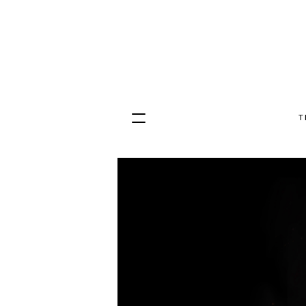
T
Hopp
til
innhold