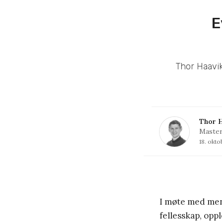
E
Thor Haavi
Thor 
Master
18. okto
I møte med men
fellesskap, oppl