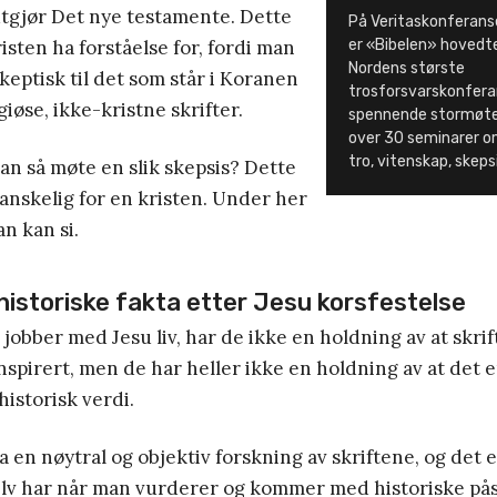
utgjør Det nye testamente. Dette
På Veritaskonferans
sten ha forståelse for, fordi man
er «Bibelen» hoved
Nordens største
skeptisk til det som står i Koranen
trosforsvarskonfera
giøse, ikke-kristne skrifter.
spennende stormøter
over 30 seminarer om
tro, vitenskap, skeps
n så møte en slik skepsis? Dette
anskelig for en kristen. Under her
 kan si.
historiske fakta etter Jesu korsfestelse
 jobber med Jesu liv, har de ikke en holdning av at skri
pirert, men de har heller ikke en holdning av at det er
historisk verdi.
a en nøytral og objektiv forskning av skriftene, og det 
selv har når man vurderer og kommer med historiske på