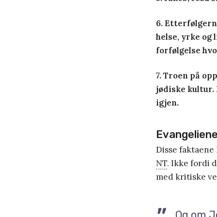
6. Etterfølger
helse, yrke og 
forfølgelse hvor
7. Troen på op
jødiske kultur
igjen.
Evangeliene 
Disse faktaene 
NT
. Ikke fordi
med kritiske ve
Og om Je