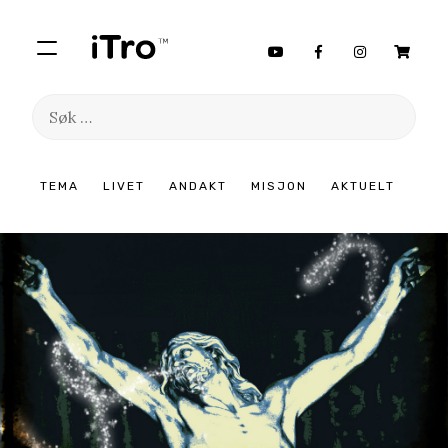
Søk
etter:
Hopp
TEMA
LIVET
ANDAKT
MISJON
AKTUELT
til
innhold