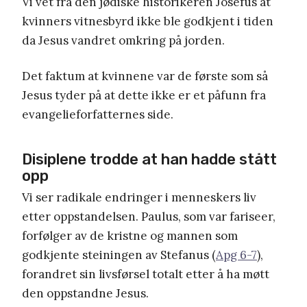
Vi vet fra den jødiske historikeren Josefus at
kvinners vitnesbyrd ikke ble godkjent i tiden
da Jesus vandret omkring på jorden.
Det faktum at kvinnene var de første som så
Jesus tyder på at dette ikke er et påfunn fra
evangelieforfatternes side.
Disiplene trodde at han hadde stått
opp
Vi ser radikale endringer i menneskers liv
etter oppstandelsen. Paulus, som var fariseer,
forfølger av de kristne og mannen som
godkjente steiningen av Stefanus (
Apg 6-7
),
forandret sin livsførsel totalt etter å ha møtt
den oppstandne Jesus.