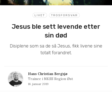
LIVET
TROSFORSVAR
Jesus ble sett levende etter
sin død
Disiplene som sa de så Jesus, fikk livene sine
totalt forandret.
Hans Christian Bergsjø
Trainee i NKSS Region Øst
16. januar 2019