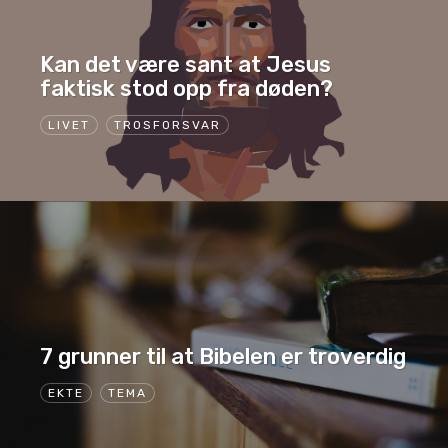
Kan det være sant at Jesus
faktisk stod opp fra døden?
LIVET
TROSFORSVAR
7 grunner til at Bibelen er troverdig
EKTE
TEMA