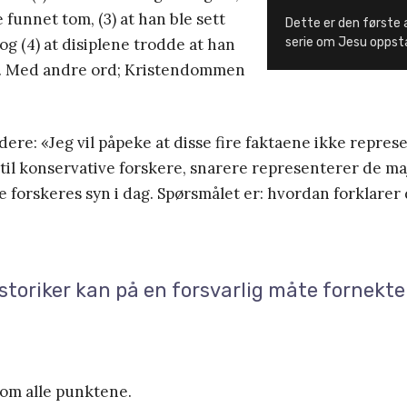
e funnet tom, (3) at han ble sett
Dette er den første a
og (4) at disiplene trodde at han
serie om Jesu oppst
. Med andre ord; Kristendommen
idere: «Jeg vil påpeke at disse fire faktaene ikke repres
il konservative forskere, snarere representerer de ma
 forskeres syn i dag. Spørsmålet er: hvordan forklarer 
storiker kan på en forsvarlig måte fornek
nom alle punktene.