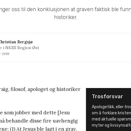
nger oss til den konklusjonen at graven faktisk ble funn
historiker.
hristian Bergsjø
e i NKSS Region Øst
r 2019
ig, filosof, apologet og historiker
Trosforsvar
Apologetikk, eller
tro
re som jobber med dette [Jesu
om å forklare krist
med aktuelle spørsmå
må behandle disse fire uavhengig
myter og livssynsalt
ne: (1) At Jesus ble lagt i en grav,