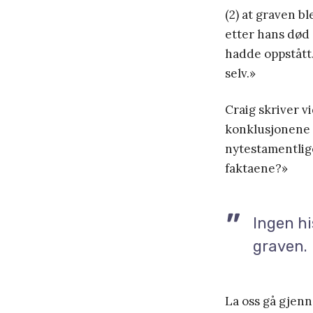
(2) at graven bl
etter hans død 
hadde oppstått
selv.»
Craig skriver v
konklusjonene t
nytestamentlige
faktaene?»
Ingen hi
graven.
La oss gå gjen