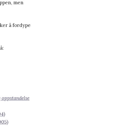
oppen, men
ker å fordype
å:
g oppstandelse
04)
005)