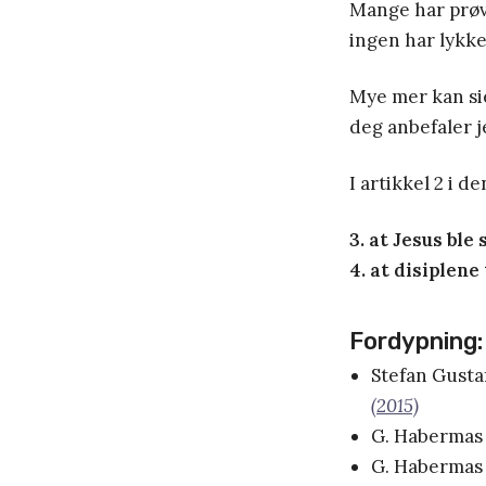
Mange har prøvd
ingen har lykk
Mye mer kan si
deg anbefaler j
I artikkel 2 i d
3. at Jesus ble
4. at disiplen
Fordypning:
Stefan Gusta
(2015)
G. Habermas 
G. Habermas 