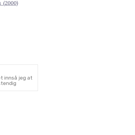
us (2000)
et innså jeg at
stendig