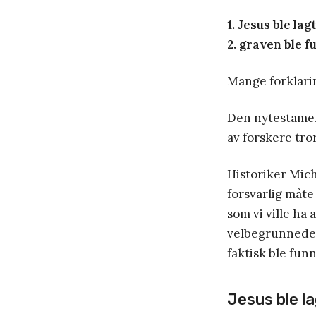
1. Jesus ble lag
2. graven ble 
Mange forklarin
Den nytestamen
av forskere tror
Historiker Mic
forsvarlig måt
som vi ville ha
velbegrunnede o
faktisk ble fun
Jesus ble la