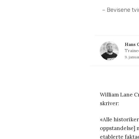
– Bevisene tvi
Hans C
Traine
9. janua
William Lane Cra
skriver:
«Alle historike
oppstandelse] 
etablerte faktae