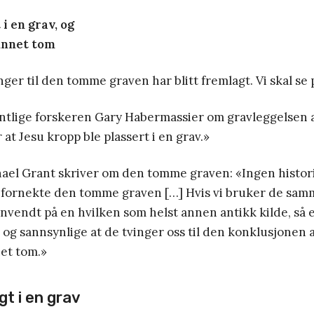
t i en grav, og
funnet tom
ger til den tomme graven har blitt fremlagt. Vi skal se
tlige forskeren Gary Habermassier om gravleggelsen 
 at Jesu kropp ble plassert i en grav.»
hael Grant skriver om den tomme graven: «Ingen histor
e fornekte den tomme graven […] Hvis vi bruker de samm
 anvendt på en hvilken som helst annen antikk kilde, så 
g sannsynlige at de tvinger oss til den konklusjonen 
net tom.»
gt i en grav