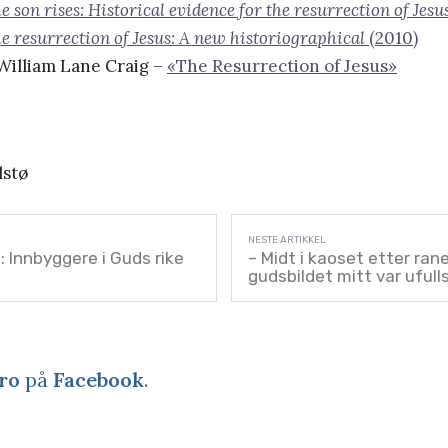
e son rises: Historical evidence for the resurrection of Jes
e resurrection of Jesus: A new historiographical
(2010)
 William Lane Craig –
«The Resurrection of Jesus»
lstø
Innbyggere i Guds rike
– Midt i kaoset etter ran
gudsbildet mitt var ufull
ro
på
Facebook
.