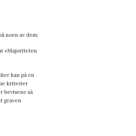
 på noen av dem:
at «Majoriteten
iker kan på en
e kriterier
er bevisene så
at graven