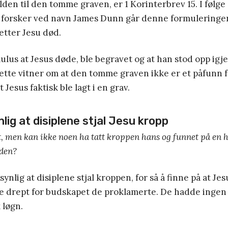
ilden til den tomme graven, er 1 Korinterbrev 15. I følg
 forsker ved navn James Dunn går denne formuleringen 
tter Jesu død.
aulus at Jesus døde, ble begravet og at han stod opp igje
Dette vitner om at den tomme graven ikke er et påfunn f
t Jesus faktisk ble lagt i en grav.
lig at disiplene stjal Jesu kropp
, men kan ikke noen ha tatt kroppen hans og funnet på en h
den?
synlig at disiplene stjal kroppen, for så å finne på at Jes
le drept for budskapet de proklamerte. De hadde inge
k løgn.