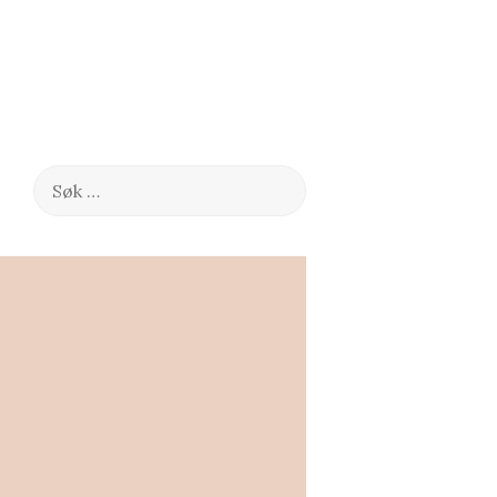
Søk
etter: