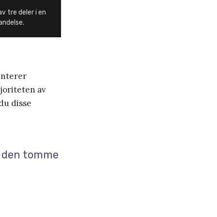
v tre deler i en
andelse.
enterer
joriteten av
du disse
te den tomme