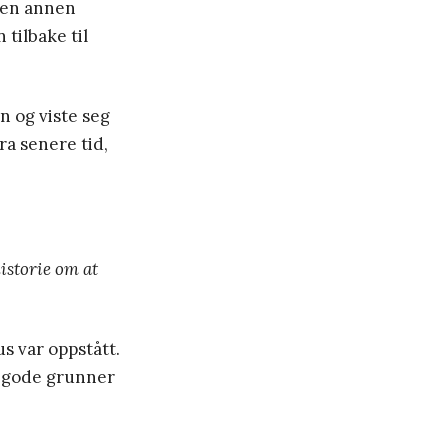
e en annen
tilbake til
n og viste seg
ra senere tid,
istorie om at
us var oppstått.
n gode grunner