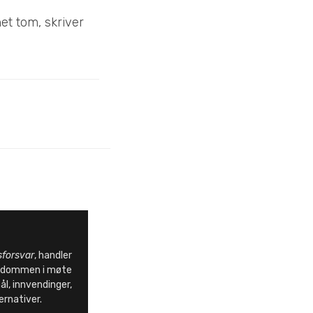
et tom, skriver
sforsvar
, handler
endommen i møte
l, innvendinger,
ernativer.