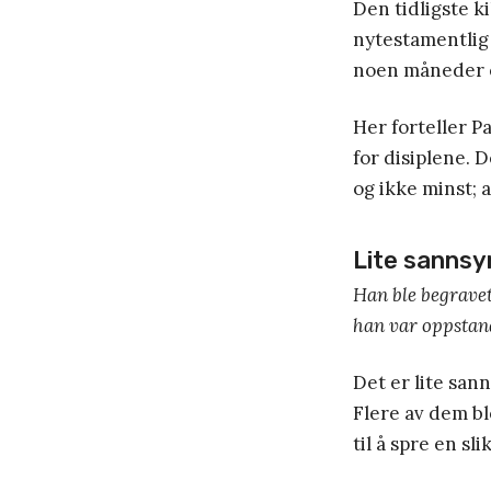
Den tidligste k
nytestamentlig
noen måneder e
Her forteller P
for disiplene. 
og ikke minst; a
Lite sannsyn
Han ble begravet
han var oppstan
Det er lite sann
Flere av dem b
til å spre en sli