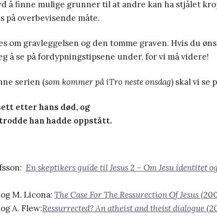
 å finne mulige grunner til at andre kan ha stjålet kr
es på overbevisende måte.
es om gravleggelsen og den tomme graven. Hvis du øns
eg å se på fordypningstipsene under, for vi må videre!
enne serien (
som kommer på iTro neste onsdag
) skal vi se p
 sett etter hans død, og
e trodde han hadde oppstått.
fsson:
En skeptikers guide til Jesus 2 – Om Jesu identitet o
og M. Licona:
The Case For The Ressurection Of Jesus
(20
og A. Flew:
Ressurrected? An atheist and theist dialogue
(2