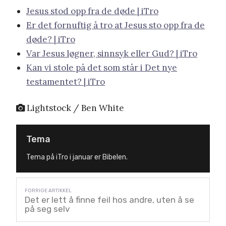
Jesus stod opp fra de døde | iTro
Er det fornuftig å tro at Jesus sto opp fra de
døde? | iTro
Var Jesus løgner, sinnsyk eller Gud? | iTro
Kan vi stole på det som står i Det nye
testamentet? | iTro
Lightstock / Ben White
Tema
Tema på iTro i januar er Bibelen.
Det er lett å finne feil hos andre, uten å se
på seg selv