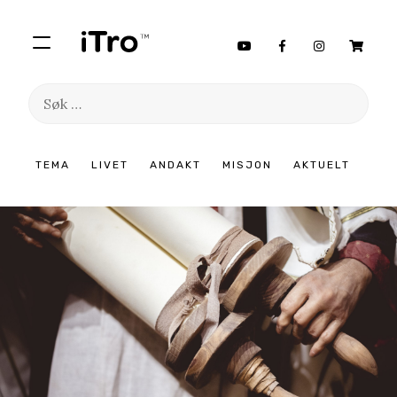
Søk
etter:
Hopp
TEMA
LIVET
ANDAKT
MISJON
AKTUELT
til
innhold