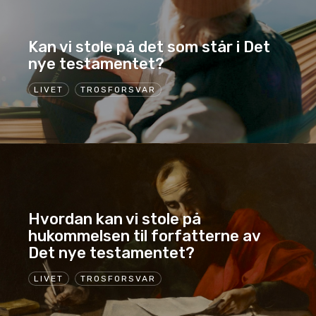
Kan vi stole på det som står i Det
nye testamentet?
LIVET
TROSFORSVAR
Hvordan kan vi stole på
hukommelsen til forfatterne av
Det nye testamentet?
LIVET
TROSFORSVAR