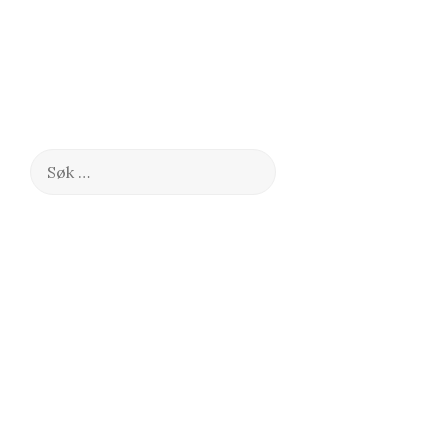
Søk
etter: