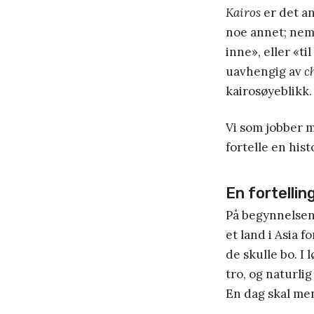
Kairos
er det a
noe annet; neml
inne», eller «ti
uavhengig av
c
kairosøyeblikk. 
Vi som jobber m
fortelle en hist
En fortellin
På begynnelsen 
et land i Asia 
de skulle bo. I
tro, og naturlig
En dag skal men