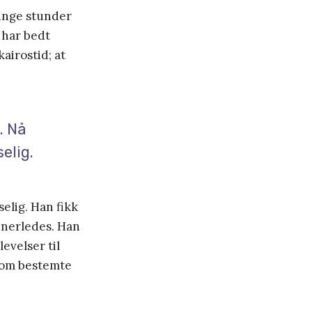
tunge stunder
 har bedt
airostid; at
. Nå
elig.
elig. Han fikk
nnerledes. Han
levelser til
 som bestemte