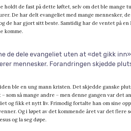
ene holdt de fast på dette løftet, selv om det ble mange 
rer. De har delt evangeliet med mange mennesker, de
 de har gjort sitt beste. Samtidig har de ventet på en k
le komme.
e de dele evangeliet uten at «det gikk inn»
erer mennesker. Forandringen skjedde pluts
siden ble en ung mann kristen. Det skjedde ganske pluts
t – som så mange andre – men denne gangen var det a
et og fikk et nytt liv. Frimodig fortalte han om sine opp
 venner. Og i løpet av det kommende året var det flere
Jesus og la seg døpe.