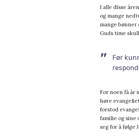
I alle disse år
og mange nedtu
mange bønner og
Guds time skul
Før kunn
respond
For noen få år 
høre evangelie
forstod evangeli
familie og sine
seg for å følge 