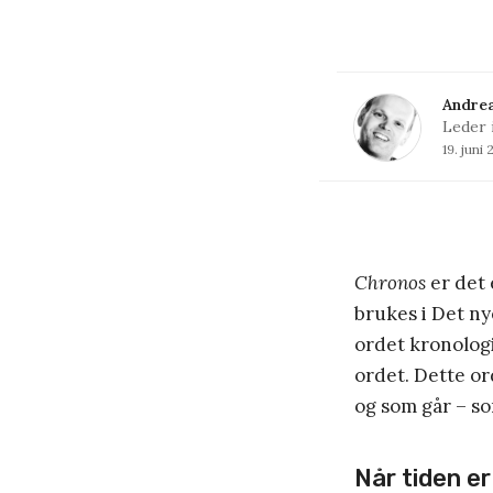
Andrea
Leder 
19. juni
Chronos
er det
brukes i Det ny
ordet kronolog
ordet. Dette o
og som går – so
Når tiden er