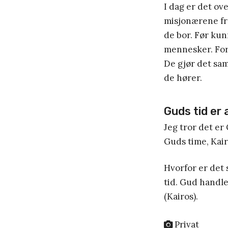
I dag er det ov
misjonærene fra
de bor. Før kun
mennesker. For
De gjør det sa
de hører.
Guds tid er
Jeg tror det er 
Guds time, Kair
Hvorfor er det 
tid. Gud handle
(Kairos).
Privat