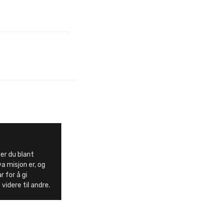
er du blant
a misjon er, og
 for å gi
videre til andre.