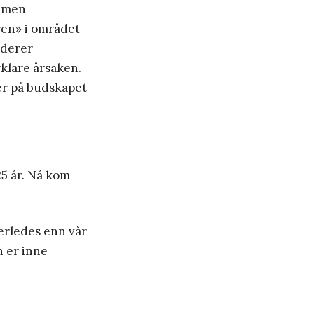
, men
ren» i området
nderer
klare årsaken.
er på budskapet
25 år. Nå kom
nerledes enn vår
n er inne