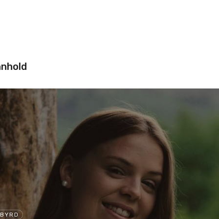
nnhold
SBYRD