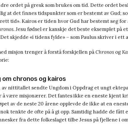
ndre ordet på gresk som brukes om tid. Dette ordet bes
ig at det finnes tidspunkter som er bestemt av Gud; so
l rett tid». Kairos er tiden hvor Gud har bestemt seg for
hronos
. Jesu fødsel er kanskje det beste eksemplet på et
Det skjedde «i tidens fylde» – som Paulus skriver i ett a
ed misjon trenger å forstå forskjellen på
Chronos
og
Ka
orie:
g om chronos og kairos
av nittitallet sendte Ungdom i Oppdrag et ungt ektepar
for å være misjonærer. Det fantes ikke en eneste kjent k
 løpet av de neste 20 årene opplevde de ikke at en enest
 nok tenkte de ofte på å gi opp. Samtidig hadde de fått e
nesker fra dette folkeslaget tilbe Jesus på fjellene i o