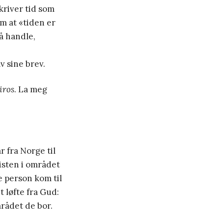
kriver tid som
m at «tiden er
 å handle,
v sine brev.
iros
. La meg
 fra Norge til
risten i området
e person kom til
t løfte fra Gud:
mrådet de bor.