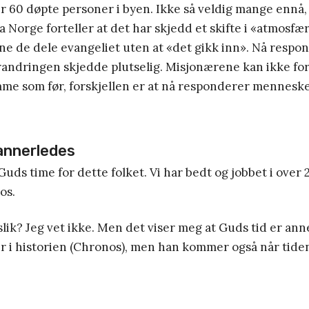
er 60 døpte personer i byen. Ikke så veldig mange ennå
 Norge forteller at det har skjedd et skifte i «atmosfæ
ne de dele evangeliet uten at «det gikk inn». Nå respo
andringen skjedde plutselig. Misjonærene kan ikke for
mme som før, forskjellen er at nå responderer mennesk
 annerledes
Guds time for dette folket. Vi har bedt og jobbet i over 
os.
slik? Jeg vet ikke. Men det viser meg at Guds tid er an
r i historien (Chronos), men han kommer også når tide