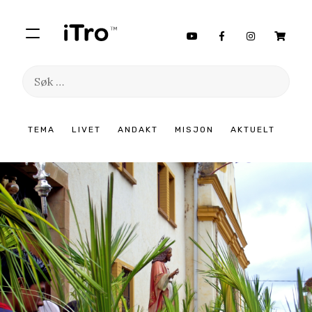
Søk
etter:
Hopp
TEMA
LIVET
ANDAKT
MISJON
AKTUELT
til
innhold