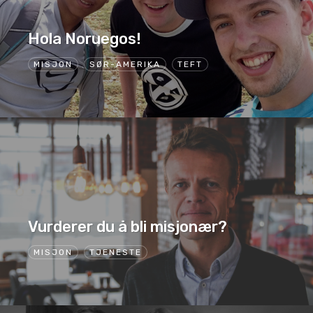
Hola Noruegos!
MISJON
SØR-AMERIKA
TEFT
Vurderer du å bli misjonær?
MISJON
TJENESTE