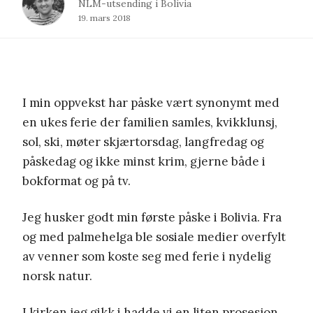
NLM-utsending i Bolivia
19. mars 2018
I min oppvekst har påske vært synonymt med
en ukes ferie der familien samles, kvikklunsj,
sol, ski, møter skjærtorsdag, langfredag og
påskedag og ikke minst krim, gjerne både i
bokformat og på tv.
Jeg husker godt min første påske i Bolivia. Fra
og med palmehelga ble sosiale medier overfylt
av venner som koste seg med ferie i nydelig
norsk natur.
I kirken jeg gikk i hadde vi en liten prosesjon