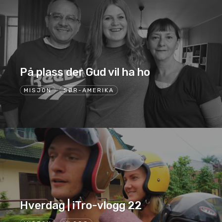
På plass der Gud vil ha ho
MISJON
SØR-AMERIKA
Hverdag | iTro-vlogg 22