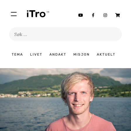
Søk
etter:
Hopp
TEMA
LIVET
ANDAKT
MISJON
AKTUELT
til
innhold