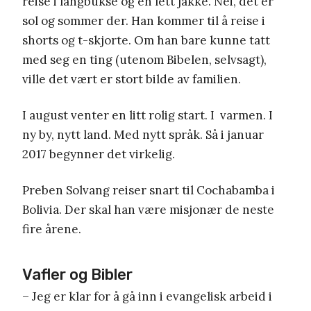
reise i langbukse og en lett jakke. Nei, det er
sol og sommer der. Han kommer til å reise i
shorts og t-skjorte. Om han bare kunne tatt
med seg en ting (utenom Bibelen, selvsagt),
ville det vært er stort bilde av familien.
I august venter en litt rolig start. I varmen. I
ny by, nytt land. Med nytt språk. Så i januar
2017 begynner det virkelig.
Preben Solvang reiser snart til Cochabamba i
Bolivia. Der skal han være misjonær de neste
fire årene.
Vafler og Bibler
– Jeg er klar for å gå inn i evangelisk arbeid i