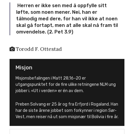
Herren er ikke sen med å oppfylle sitt
løfte, som noen mener. Nei, han er
tålmodig med dere, for han vil ikke at noen
skal gå fortapt, men at alle skal nå fram til
omvendelse. (2. Pet 3.9)
Torodd F. Ottestad
Misjon
Misjonsbefalingen i Matt 28,16–20 er
utgangspunktet for de fire ulike retningene NLM ung
jobber i. «Ut i verden» er én av dem.
Preben Solvang er 25 år og fra Erfjord i Rogaland. Han
har de siste årene jobbet som forkynner i region Sør-
Vest, men reiser nå ut som misjonær til Bolivia i fire år.