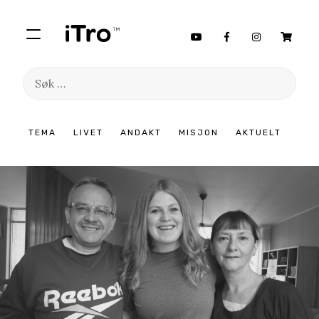
Søk
etter:
Hopp
TEMA
LIVET
ANDAKT
MISJON
AKTUELT
til
innhold