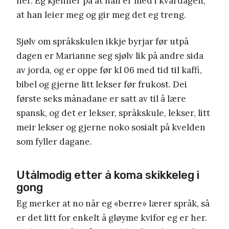
her. Eg kjenner på at han er med i kvardagen,
at han leier meg og gir meg det eg treng.
Sjølv om språkskulen ikkje byrjar før utpå
dagen er Marianne seg sjølv lik på andre sida
av jorda, og er oppe før kl 06 med tid til kaffi,
bibel og gjerne litt lekser før frukost. Dei
første seks månadane er satt av til å lære
spansk, og det er lekser, språkskule, lekser, litt
meir lekser og gjerne noko sosialt på kvelden
som fyller dagane.
Utålmodig etter å koma skikkeleg i
gong
Eg merker at no når eg «berre» lærer språk, så
er det litt for enkelt å gløyme kvifor eg er her.