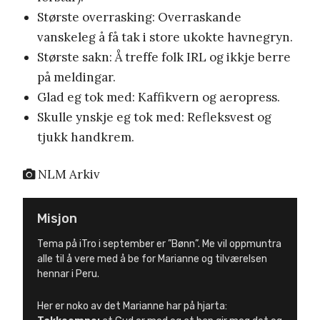
Største overrasking: Overraskande
vanskeleg å få tak i store ukokte havnegryn.
Største sakn: Å treffe folk IRL og ikkje berre
på meldingar.
Glad eg tok med: Kaffikvern og aeropress.
Skulle ynskje eg tok med: Refleksvest og
tjukk handkrem.
NLM Arkiv
Misjon
Tema på iTro i september er ”Bønn”. Me vil oppmuntra
alle til å vere med å be for Marianne og tilværelsen
hennar i Peru.
Her er noko av det Marianne har på hjarta: