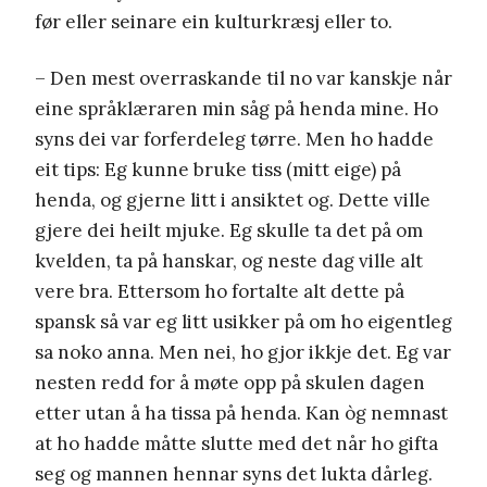
før eller seinare ein kulturkræsj eller to.
– Den mest overraskande til no var kanskje når
eine språklæraren min såg på henda mine. Ho
syns dei var forferdeleg tørre. Men ho hadde
eit tips: Eg kunne bruke tiss (mitt eige) på
henda, og gjerne litt i ansiktet og. Dette ville
gjere dei heilt mjuke. Eg skulle ta det på om
kvelden, ta på hanskar, og neste dag ville alt
vere bra. Ettersom ho fortalte alt dette på
spansk så var eg litt usikker på om ho eigentleg
sa noko anna. Men nei, ho gjor ikkje det. Eg var
nesten redd for å møte opp på skulen dagen
etter utan å ha tissa på henda. Kan òg nemnast
at ho hadde måtte slutte med det når ho gifta
seg og mannen hennar syns det lukta dårleg.