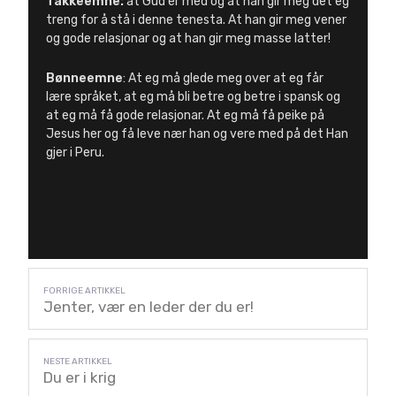
Takkeemne:
at Gud er med og at han gir meg det eg
treng for å stå i denne tenesta. At han gir meg vener
og gode relasjonar og at han gir meg masse latter!
Bønneemne
: At eg må glede meg over at eg får
lære språket, at eg må bli betre og betre i spansk og
at eg må få gode relasjonar. At eg må få peike på
Jesus her og få leve nær han og vere med på det Han
gjer i Peru.
Jenter, vær en leder der du er!
Du er i krig