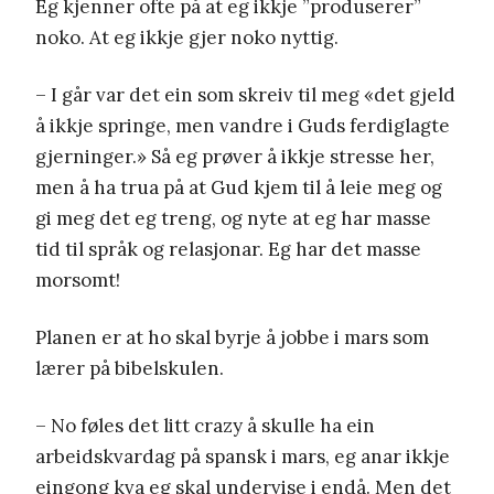
Eg kjenner ofte på at eg ikkje ”produserer”
noko. At eg ikkje gjer noko nyttig.
– I går var det ein som skreiv til meg «det gjeld
å ikkje springe, men vandre i Guds ferdiglagte
gjerninger.» Så eg prøver å ikkje stresse her,
men å ha trua på at Gud kjem til å leie meg og
gi meg det eg treng, og nyte at eg har masse
tid til språk og relasjonar. Eg har det masse
morsomt!
Planen er at ho skal byrje å jobbe i mars som
lærer på bibelskulen.
– No føles det litt crazy å skulle ha ein
arbeidskvardag på spansk i mars, eg anar ikkje
eingong kva eg skal undervise i endå. Men det