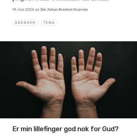
19. mai 2025
av
Ole Johan Bredvei Hvarnes
GRENSER
TEMA
Er min lillefinger god nok for Gud?