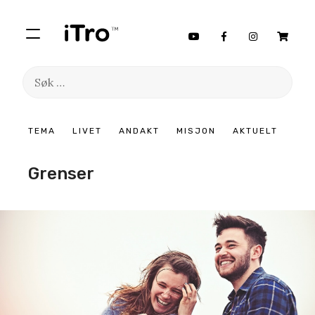
Søk
etter:
Hopp
TEMA
LIVET
ANDAKT
MISJON
AKTUELT
til
innhold
Grenser