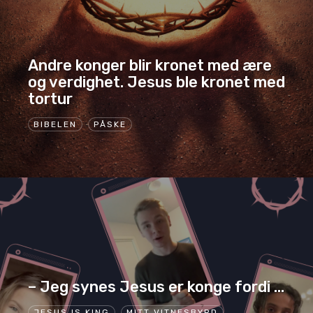
Andre konger blir kronet med ære
og verdighet. Jesus ble kronet med
tortur
BIBELEN
PÅSKE
– Jeg synes Jesus er konge fordi …
JESUS IS KING
MITT VITNESBYRD