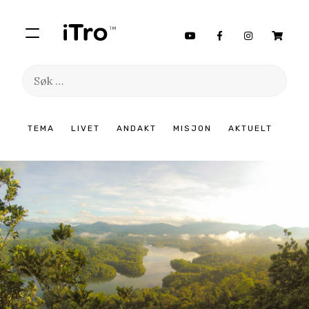
Søk
etter:
Hopp
TEMA
LIVET
ANDAKT
MISJON
AKTUELT
til
innhold