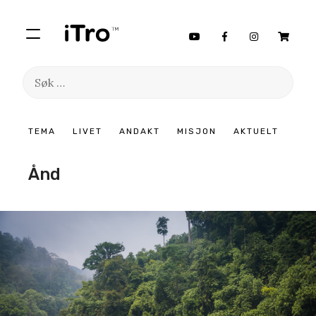
Søk
etter:
Hopp
TEMA
LIVET
ANDAKT
MISJON
AKTUELT
til
innhold
Ånd