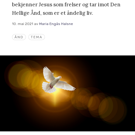
bekjenner Jesus som frelser og tar imot Den
Hellige Ånd, som er et åndelig liv.
10. mai 2021
av
Maria Engås Halsne
ÅND
TEMA