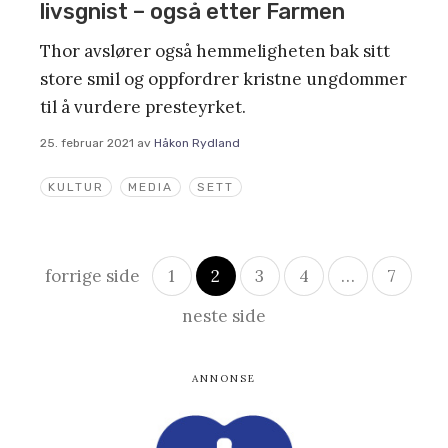
livsgnist – også etter Farmen
Thor avslører også hemmeligheten bak sitt
store smil og oppfordrer kristne ungdommer
til å vurdere presteyrket.
25. februar 2021
av
Håkon Rydland
KULTUR
MEDIA
SETT
Innleggsnavigasjon
forrige side
1
2
3
4
…
7
neste side