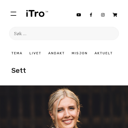
Søk
etter:
Hopp
TEMA
LIVET
ANDAKT
MISJON
AKTUELT
til
innhold
Sett