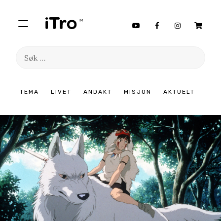
Søk
etter:
Hopp
TEMA
LIVET
ANDAKT
MISJON
AKTUELT
til
innhold