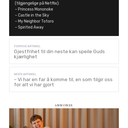
(tilgjengelige på Netflix):
– Princess Mononoke
– Castle in the Sky
– My Neighbor Totoro
– Spirited Away
Gjestfrihet til din neste kan speile Guds
kjærlighet
– Vi har en far å komme til, en som tilgir oss
for alt vi har gjort