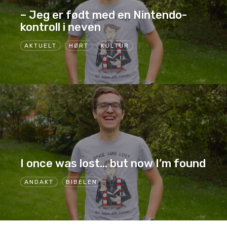
– Jeg er født med en Nintendo-
kontroll i neven
AKTUELT
HØRT
KULTUR
I once was lost… but now I’m found
ANDAKT
BIBELEN