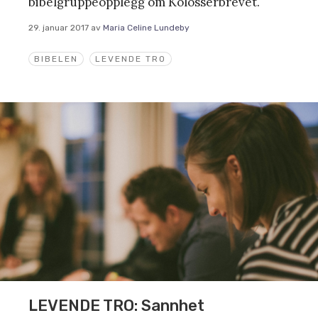
bibelgruppeopplegg om Kolosserbrevet.
29. januar 2017
av
Maria Celine Lundeby
BIBELEN
LEVENDE TRO
LEVENDE TRO: Sannhet