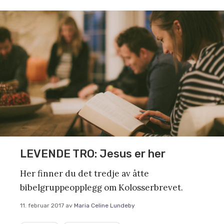
LEVENDE TRO: Jesus er her
Her finner du det tredje av åtte
bibelgruppeopplegg om Kolosserbrevet.
11. februar 2017
av
Maria Celine Lundeby