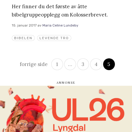
Her finner du det første av åtte
bibelgruppeopplegg om Kolosserbrevet.
15. januar 2017
av
Maria Celine Lundeby
BIBELEN
LEVENDE TRO
Innleggsnavigasjon
forrige side
1
…
3
4
5