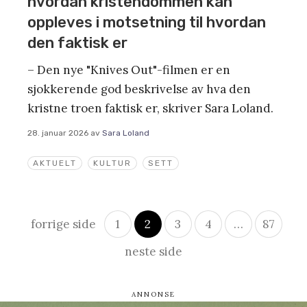
hvordan kristendommen kan
oppleves i motsetning til hvordan
den faktisk er
– Den nye "Knives Out"-filmen er en
sjokkerende god beskrivelse av hva den
kristne troen faktisk er, skriver Sara Loland.
28. januar 2026
av
Sara Loland
AKTUELT
KULTUR
SETT
Innleggsnavigasjon
forrige side
1
2
3
4
…
87
neste side