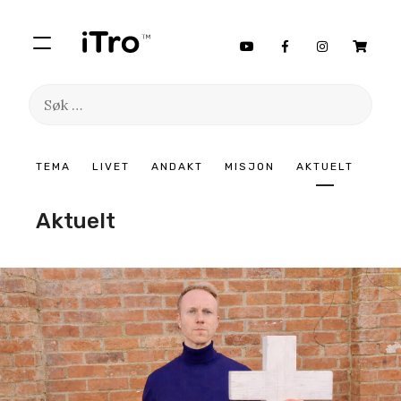
Søk
etter:
Hopp
TEMA
LIVET
ANDAKT
MISJON
AKTUELT
til
innhold
Aktuelt