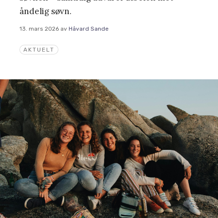
åndelig søvn.
13. mars 2026
av
Håvard Sande
AKTUELT