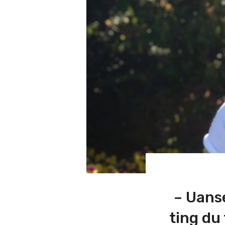
– Uanse
ting du 