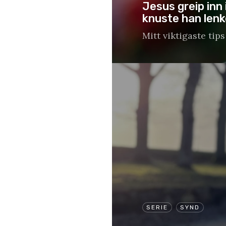
Jesus greip inn 
knuste han lenk
Mitt viktigaste tips 
SERIE
SYND