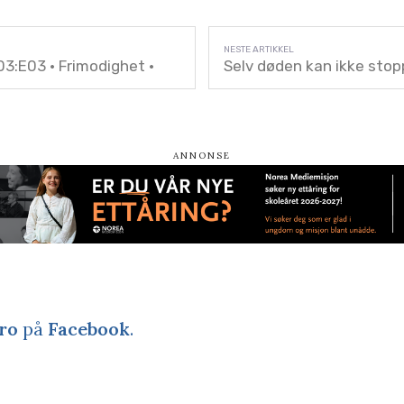
3:E03 • Frimodighet •
Selv døden kan ikke sto
ro
på
Facebook
.