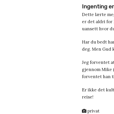
Ingenting er 
Dette lærte meg
er det aldri for
uansett hvor du
Har du bedt ha
deg. Men Gud k
Jeg forventet a
gjennom Mike (
forventet han ti
Er ikke det kul
reise!
privat