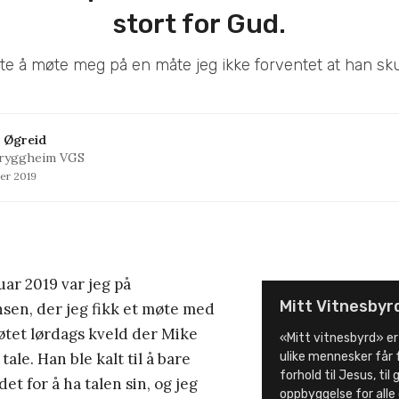
stort for Gud.
te å møte meg på en måte jeg ikke forventet at han skul
e Øgreid
Tryggheim VGS
ber 2019
uar 2019 var jeg på
Mitt Vitnesbyr
sen, der jeg fikk et møte med
øtet lørdags kveld der Mike
«Mitt vitnesbyrd» er
tale. Han ble kalt til å bare
ulike mennesker får 
forhold til Jesus, til
det for å ha talen sin, og jeg
oppbyggelse for alle