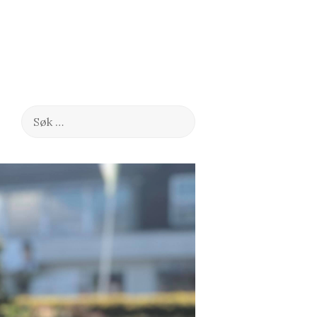
Søk
etter: