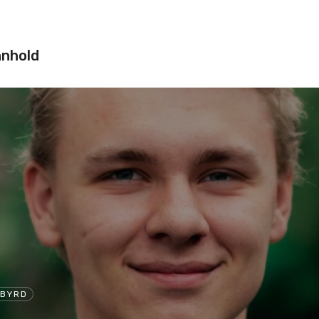
nnhold
SBYRD