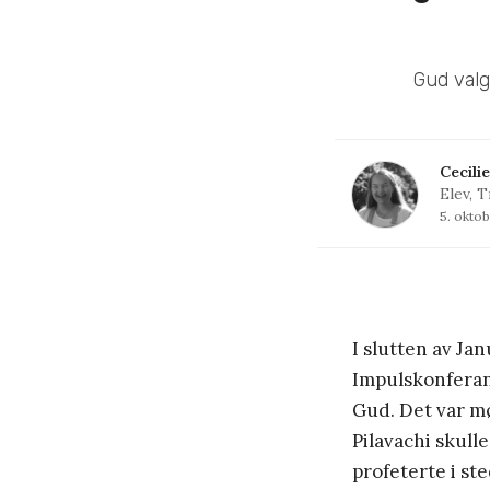
Gud valg
Cecili
Elev, 
5. okto
I slutten av Jan
Impulskonferan
Gud. Det var m
Pilavachi skulle 
profeterte i ste