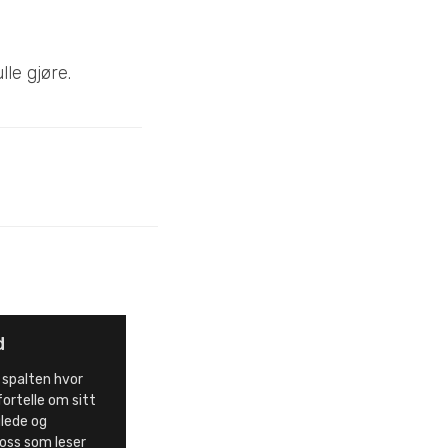
le gjøre.
d
 spalten hvor
fortelle om sitt
 glede og
 oss som leser