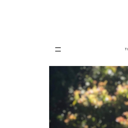
T
Hopp
til
innhold