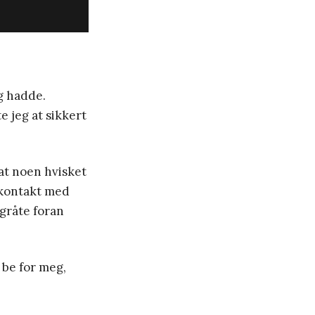
g hadde.
e jeg at sikkert
at noen hvisket
 kontakt med
 gråte foran
 be for meg,