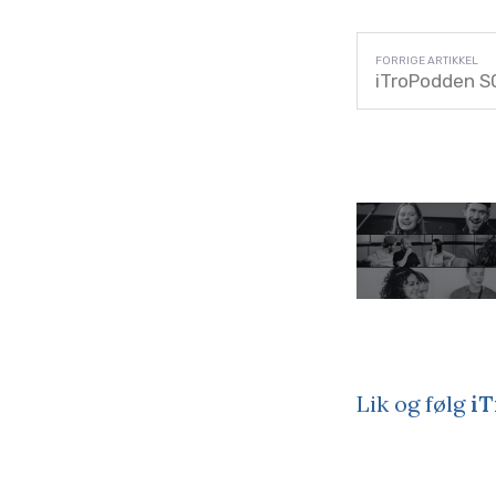
iTroPodden S0
Lik og følg
iT