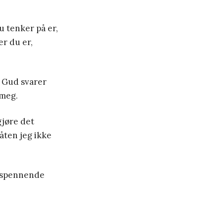
u tenker på er,
er du er,
 Gud svarer
 meg.
gjøre det
åten jeg ikke
n spennende