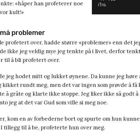
enkte: «håper han profeterer noe
iTro.
vor kult!»
 små problemer
le profetert over, hadde større «problemer» enn det je
e ikke jeg veldig mye jeg tenkte på i livet, derfor tenkt
til å bli profetert over.
e jeg hodet mitt og lukket øynene. Da kunne jeg høre 
eg kikket rundt meg, men det var ingen som prøvde å få
e å gråte og klarte ikke stoppe. Jeg liker ikke så godt å
sto jeg at det var Gud som ville si meg noe.
der, kom en av forbederne bort og spurte om hun kunne
. I tillegg til å be, profeterte hun over meg.