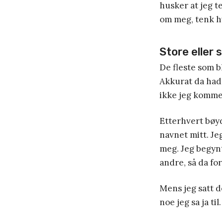
husker at jeg t
om meg, tenk h
Store eller
De fleste som b
Akkurat da hadd
ikke jeg kommer 
Etterhvert bøyd
navnet mitt. J
meg. Jeg begynt
andre, så da for
Mens jeg satt 
noe jeg sa ja til