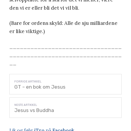
den vi er eller bli det vi vil bli.
(Bare for ordens skyld: Alle de sju milliardene
er like viktige.)
________________________________
________________________________
__
GT – en bok om Jesus
Jesus vs Buddha
Lik og følg
iTro
på
Facebook
.