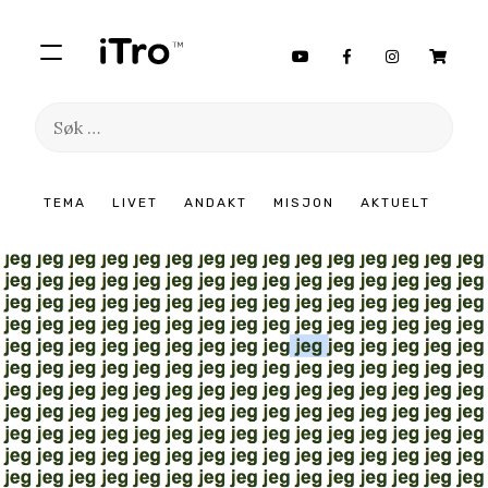
Søk
etter:
Hopp
TEMA
LIVET
ANDAKT
MISJON
AKTUELT
til
innhold