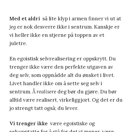
Med et aldri
så lite klyp i armen finner vi ut at
jeg
er nok desverre ikke i sentrum. Kanskje er
vi heller ikke en stjerne på toppen av et
juletre.
En egoistisk selvrealisering er oppskrytt. Du
trenger ikke være den perfekte utgaven av
deg selv, som oppnådde alt du ønsket i livet.
Livet handler ikke om å sette seg selv i
sentrum. Å
realisere
deg bør du gjøre. Du bør
alltid være realisert, virkeliggjort. Og det er du
jo strengt tatt også; du lever.
Vi trenger ikke
være egoistiske og
selvopptatte for å stå for det vi mener, være