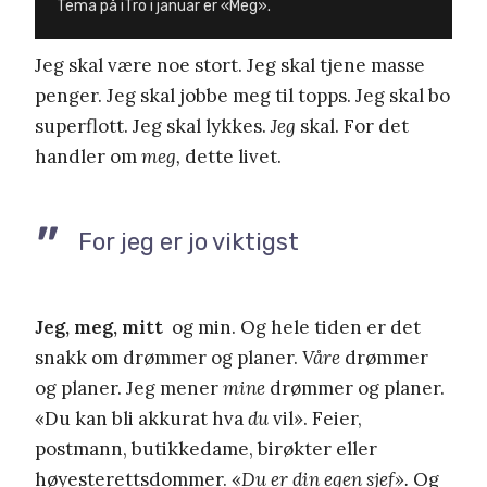
Tema på iTro i januar er «Meg».
Jeg skal være noe stort. Jeg skal tjene masse
penger. Jeg skal jobbe meg til topps. Jeg skal bo
superflott. Jeg skal lykkes.
Jeg
skal. For det
handler om
meg,
dette livet.
For jeg er jo viktigst
Jeg, meg, mitt
og min. Og hele tiden er det
snakk om drømmer og planer.
Våre
drømmer
og planer. Jeg mener
mine
drømmer og planer.
«Du kan bli akkurat hva
du
vil». Feier,
postmann, butikkedame, birøkter eller
høyesterettsdommer. «
Du er din egen sjef».
Og