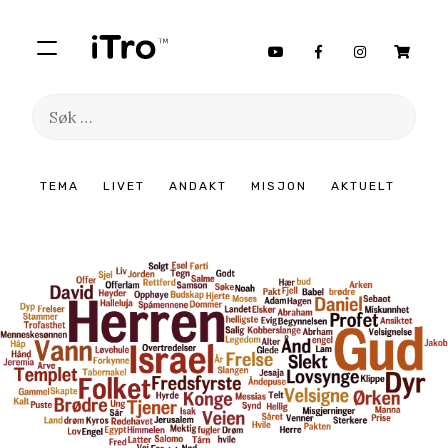
Søk
etter:
Hopp
TEMA
LIVET
ANDAKT
MISJON
AKTUELT
til
innhold