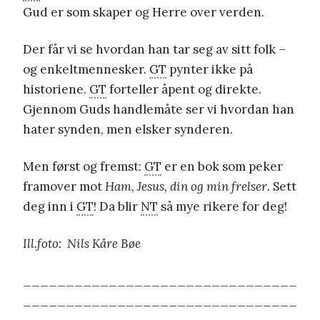
Gud er som skaper og Herre over verden.
Der får vi se hvordan han tar seg av sitt folk –
og enkeltmennesker.
GT
pynter ikke på
historiene.
GT
forteller åpent og direkte.
Gjennom Guds handlemåte ser vi hvordan han
hater synden, men elsker synderen.
Men først og fremst:
GT
er en bok som peker
framover mot
Ham, Jesus, din og min frelser
. Sett
deg inn i
GT
! Da blir
NT
så mye rikere for deg!
Ill.foto: Nils Kåre Bøe
________________________________
________________________________