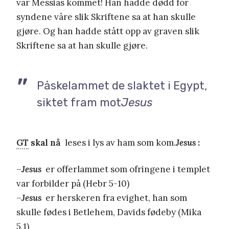
var Messias kommet! Han hadde dødd for
syndene våre slik Skriftene sa at han skulle
gjøre. Og han hadde stått opp av graven slik
Skriftene sa at han skulle gjøre.
Påskelammet de slaktet i Egypt,
siktet fram mot
Jesus
GT
skal nå
leses i lys av ham som kom.
Jesus
:
–
Jesus
er offerlammet som ofringene i templet
var forbilder på (Hebr 5-10)
–
Jesus
er herskeren fra evighet, han som
skulle fødes i Betlehem, Davids fødeby (Mika
5,1)