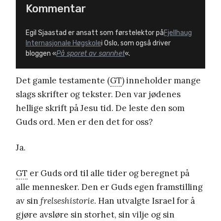
Kommentar
Egil Sjaastad er ansatt som førstelektor på
Fjellhaug
Internasjonale Høgskole
i Oslo, som også driver
bloggen «
På sporet av sannhet
«.
Det gamle testamente (
GT
) inneholder mange
slags skrifter og tekster. Den var jødenes
hellige skrift på Jesu tid. De leste den som
Guds ord. Men er den det for oss?
Ja.
GT
er Guds ord til alle tider og beregnet på
alle mennesker. Den er Guds egen framstilling
av sin
frelseshistorie
. Han utvalgte Israel for å
gjøre avsløre sin storhet, sin vilje og sin