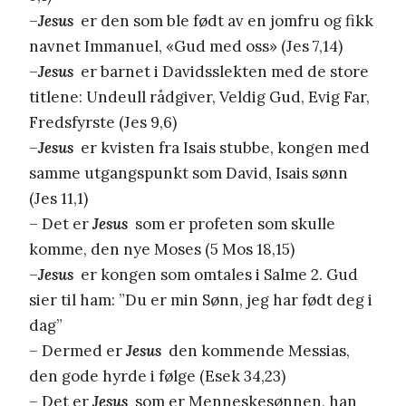
–
Jesus
er den som ble født av en jomfru og fikk
navnet Immanuel, «Gud med oss» (Jes 7,14)
–
Jesus
er barnet i Davidsslekten med de store
titlene: Undeull rådgiver, Veldig Gud, Evig Far,
Fredsfyrste (Jes 9,6)
–
Jesus
er kvisten fra Isais stubbe, kongen med
samme utgangspunkt som David, Isais sønn
(Jes 11,1)
– Det er
Jesus
som er profeten som skulle
komme, den nye Moses (5 Mos 18,15)
–
Jesus
er kongen som omtales i Salme 2. Gud
sier til ham: ”Du er min Sønn, jeg har født deg i
dag”
– Dermed er
Jesus
den kommende Messias,
den gode hyrde i følge (Esek 34,23)
– Det er
Jesus
som er Menneskesønnen, han