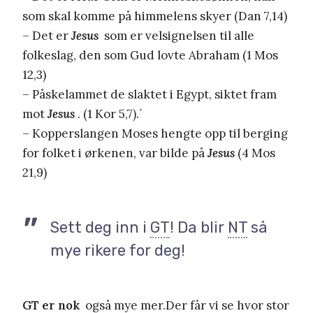
som skal komme på himmelens skyer (Dan 7,14)
– Det er
Jesus
som er velsignelsen til alle
folkeslag, den som Gud lovte Abraham (1 Mos
12,3)
– Påskelammet de slaktet i Egypt, siktet fram
mot
Jesus
. (1 Kor 5,7).´
– Kopperslangen Moses hengte opp til berging
for folket i ørkenen, var bilde på
Jesus
(4 Mos
21,9)
Sett deg inn i
GT
! Da blir
NT
så
mye rikere for deg!
GT
er nok
også mye mer.Der får vi se hvor stor