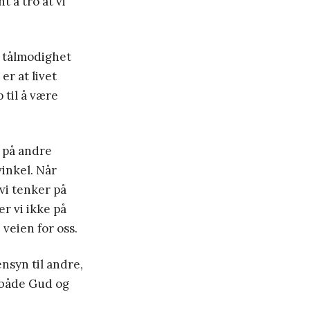
t å tro at vi
e tålmodighet
r at livet
p til å være
e på andre
inkel. Når
 vi tenker på
r vi ikke på
veien for oss.
nsyn til andre,
r både Gud og