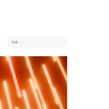
Søk
etter: