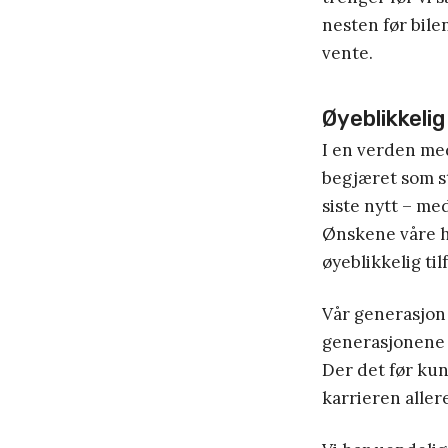
nesten før bilen
vente.
Øyeblikkelig 
I en verden med
begjæret som sty
siste nytt – med
Ønskene våre har 
øyeblikkelig til
Vår generasjon
generasjonene f
Der det før kunn
karrieren allere