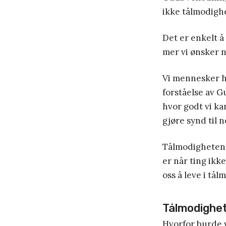
ikke tålmodighe
Det er enkelt å 
mer vi ønsker n
Vi mennesker har
forståelse av G
hvor godt vi ka
gjøre synd til n
Tålmodigheten er
er når ting ikke
oss å leve i tål
Tålmodighet 
Hvorfor burde v