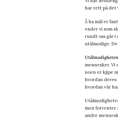
Vi har uendelige
har rett på det v
Å ha mål er fa
ender vi som sl
rundt oss går i 
utålmodige. Det
Utålmodigheten a
mennesker. Vi e
noen er kjipe m
hvordan deres h
hvordan vår han
Utålmodigheten 
men forventer a
andre menneske