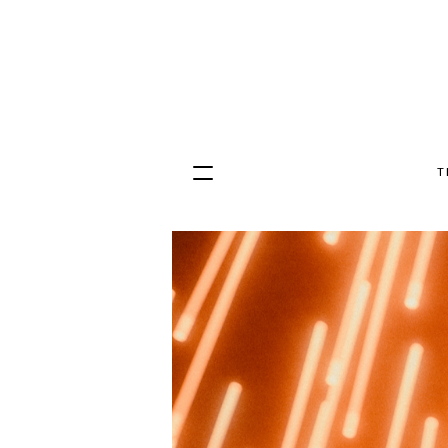
T
Hopp
til
innhold