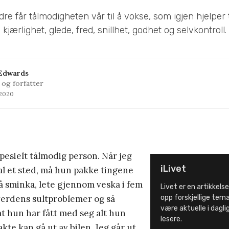
dre får tålmodigheten vår til å vokse, som igjen hjelper t
kjærlighet, glede, fred, snillhet, godhet og selvkontroll.
 Edwards
 og forfatter
 2020
spesielt tålmodig person. Når jeg
iLivet
al et sted, må hun pakke tingene
 på sminka, lete gjennom veska i fem
Livet er en artikkelse
verdens sultproblemer og så
opp forskjellige tem
være aktuelle i dagligl
t hun har fått med seg alt hun
lesere.
akte kan gå ut av bilen. Jeg går ut