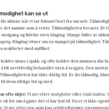
modighet kan se ut
år skinne når vi tar fokuset bort fra oss selv. Tålmodigh
kke det samme som å vente. Tålmodigheten bevarer. Et 
motgang og lidelse uten klaging. Mange faller av akku
laging.
Klaging vitner om en mangel på tålmodighet. T
s svakheter med snillhet.
older sinne i sjakk, og ofte holder den munnen din lu
å bli urettferdig behandlet uten å ta igjen. Den motta
 Tålmodigheten har ikke dårlig tid. Er du tålmodig, klar
 til dens riktige tid og sted.
m ofte skjer:
Vi ser etter
muligheter
eller
Guds ledelse
. 
r ok for oss å gjøre det vi har lyst til. Da er vi ikke egen
. Vi ser etter noe som kan rettferdiggjøre gjerningene