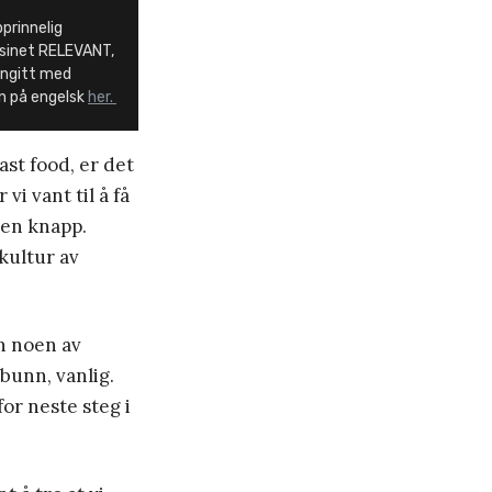
prinnelig
asinet RELEVANT,
engitt med
en på engelsk
her.
ast food, er det
vi vant til å få
å en knapp.
 kultur av
n noen av
bunn, vanlig.
for neste steg i