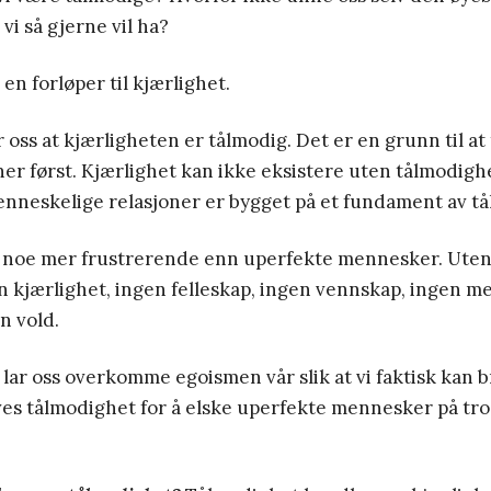
 vi så gjerne vil ha?
en forløper til kjærlighet.
r oss at kjærligheten er tålmodig. Det er en grunn til a
er først. Kjærlighet kan ikke eksistere uten tålmodighe
enneskelige relasjoner er bygget på et fundament av t
e noe mer frustrerende enn uperfekte mennesker. Ute
n kjærlighet, ingen felleskap, ingen vennskap, ingen m
n vold.
ar oss overkomme egoismen vår slik at vi faktisk kan b
es tålmodighet for å elske uperfekte mennesker på tros