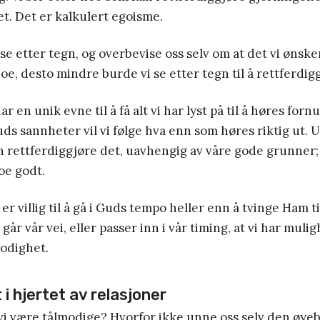
t. Det er kalkulert egoisme.
se etter tegn, og overbevise oss selv om at det vi ønsker
oe, desto mindre burde vi se etter tegn til å rettferdig
 en unik evne til å få alt vi har lyst på til å høres forn
uds sannheter vil vi følge hva enn som høres riktig ut. 
n rettferdiggjøre det, uavhengig av våre gode grunner;
oe godt.
 villig til å gå i Guds tempo heller enn å tvinge Ham til
 går vår vei, eller passer inn i vår timing, at vi har mulig
modighet.
i hjertet av relasjoner
i være tålmodige? Hvorfor ikke unne oss selv den øyeb