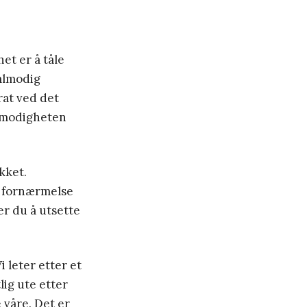
et er å tåle
tålmodig
rat ved det
ålmodigheten
kket.
r fornærmelse
er du å utsette
Vi leter etter et
tlig ute etter
 våre. Det er