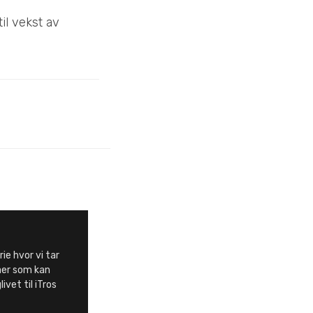
il vekst av
rie hvor vi tar
aer som kan
ivet til iTros