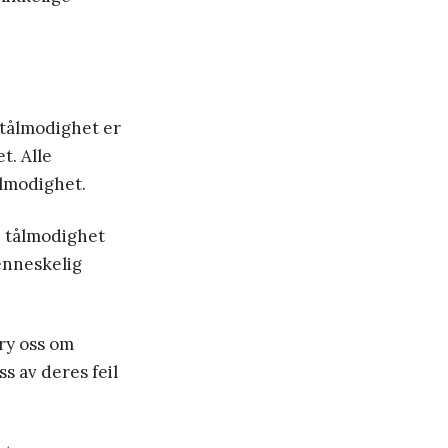
t tålmodighet er
t. Alle
ålmodighet.
n tålmodighet
enneskelig
ry oss om
s av deres feil