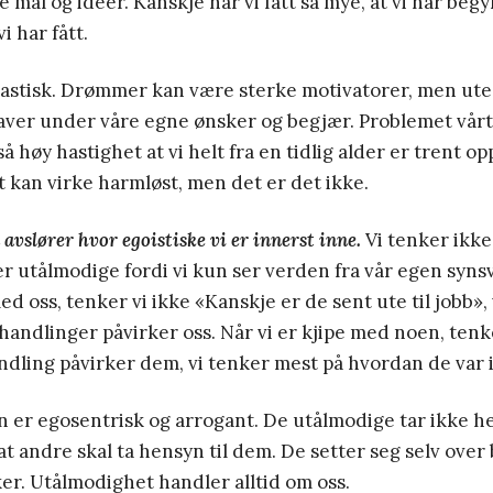
 mål og ideer. Kanskje har vi fått så mye, at vi har begyn
i har fått.
ntastisk. Drømmer kan være sterke motivatorer, men ut
aver under våre egne ønsker og begjær. Problemet vårt e
så høy hastighet at vi helt fra en tidlig alder er trent op
 kan virke harmløst, men det er det ikke.
vslører hvor egoistiske vi er innerst inne.
Vi tenker ikk
r utålmodige fordi vi kun ser verden fra vår egen synsv
ed oss, tenker vi ikke «Kanskje er de sent ute til jobb»,
andlinger påvirker oss. Når vi er kjipe med noen, tenke
dling påvirker dem, vi tenker mest på hvordan de var i 
er egosentrisk og arrogant. De utålmodige tar ikke he
t andre skal ta hensyn til dem. De setter seg selv ove
r. Utålmodighet handler alltid om oss.