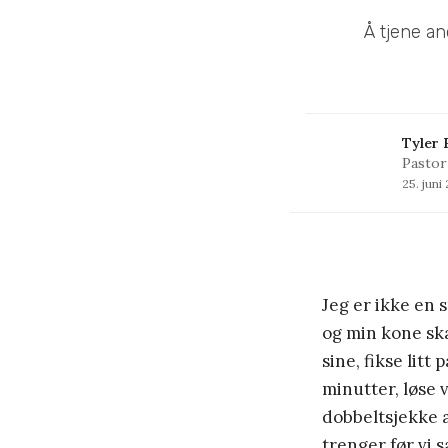
Å tjene an
Tyler
Pastor
25. juni
Jeg er ikke en 
og min kone sk
sine, fikse litt
minutter, løse 
dobbeltsjekke a
trenger før vi s