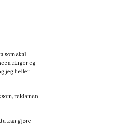
va som skal
noen ringer og
g jeg heller
liksom, reklamen
 du kan gjøre