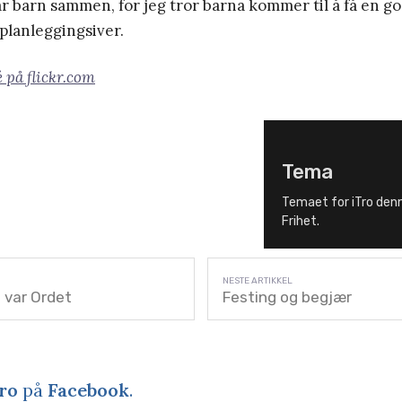
får barn sammen, for jeg tror barna kommer til å få en g
 planleggingsiver.
é på flickr.com
Tema
Temaet for iTro den
Frihet.
 var Ordet
Festing og begjær
ro
på
Facebook
.