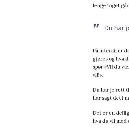
lenge toget går 
Du har jo
På interail er 
gjøres og hva d
spør «Vil du væ
vil!».
Du har jo rett t
har sagt det i 
Det er en deilig
hva du vil med