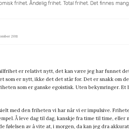
omisk frihet. Åndelig frihet. Total frihet. Det finnes mang
tember 2011
ilfrihet er relativt nytt, det kan være jeg har funnet de
et som er nytt, ikke det det står for. Det er snakk om d
riheten som er ganske egoistisk. Uten bekymringer. Et l
ielt med den friheten vi har når vi er impulsive. Frihe
empel. Å leve dag til dag, kanskje fra time til time, eller
 følelsen av å vite at, i morgen, da kan jeg dra akkurat 