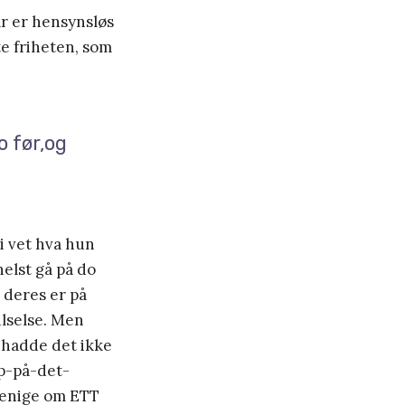
år er hensynsløs
te friheten, som
 før,og
ri vet hva hun
helst gå på do
n deres er på
ilselse. Men
g hadde det ikke
p-på-det-
i enige om ETT