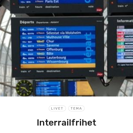
LIVET
TEMA
Interrailfrihet