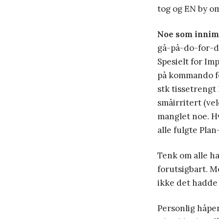
tog og EN by o
Noe som innim
gå-på-do-for-d
Spesielt for Im
på kommando før
stk tissetrengt
småirritert (ve
manglet noe. Hv
alle fulgte Plan
Tenk om alle ha
forutsigbart. M
ikke det hadde 
Personlig håper