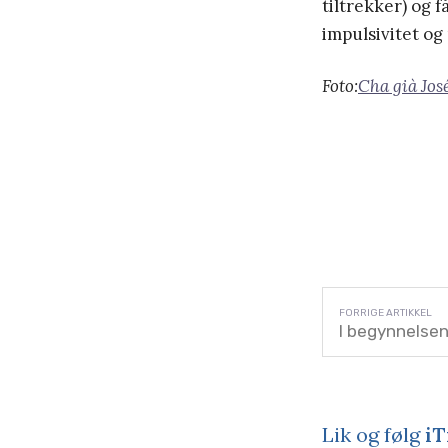
tiltrekker) og 
impulsivitet og
Foto:
Cha già Jos
I begynnelsen
Lik og følg
iT