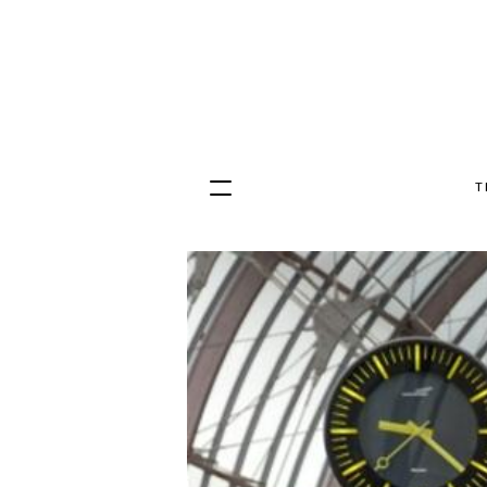
T
Hopp
til
innhold