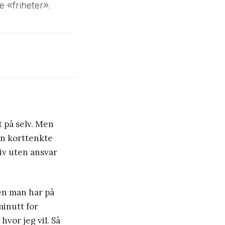
e «friheter».
t på selv. Men
en korttenkte
iv uten ansvar
ten man har på
 minutt for
hvor jeg vil. Så