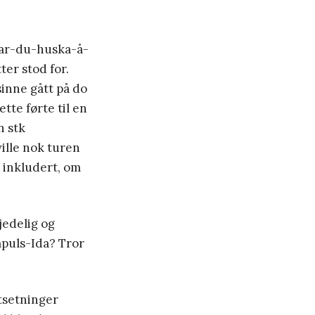
har-du-huska-å-
er stod for.
inne gått på do
te førte til en
n stk
ville nok turen
r inkludert, om
jedelig og
mpuls-Ida? Tror
otsetninger