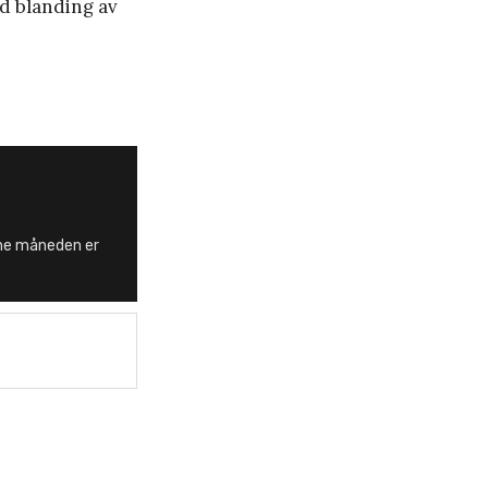
od blanding av
ne måneden er