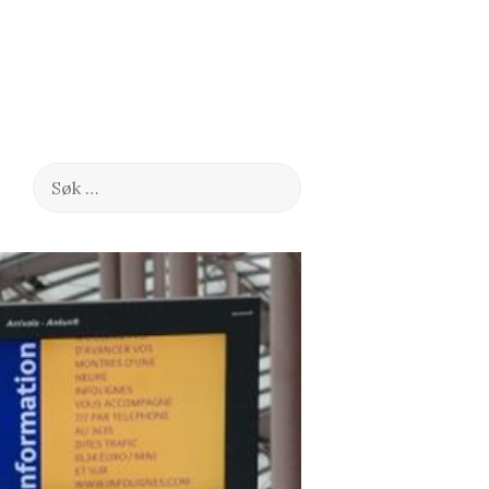
Søk
etter: