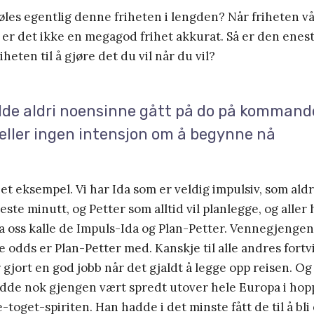
øles egentlig denne friheten i lengden? Når friheten v
 er det ikke en megagod frihet akkurat. Så er den enes
riheten til å gjøre det du vil når du vil?
de aldri noensinne gått på do på kommando
eller ingen intensjon om å begynne nå
et eksempel. Vi har Ida som er veldig impulsiv, som ald
neste minutt, og Petter som alltid vil planlegge, og aller 
. La oss kalle de Impuls-Ida og Plan-Petter. Vennegjenge
le odds er Plan-Petter med. Kanskje til alle andres fortv
 gjort en god jobb når det gjaldt å legge opp reisen. O
adde nok gjengen vært spredt utover hele Europa i hop
-toget-spiriten. Han hadde i det minste fått de til å bl