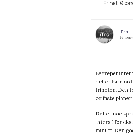
Frihet. Økon
iTro
24. sep
Begrepet intera
det er bare ord
friheten. Den f
og faste planer.
Det er noe
spes
interail for eks
minutt. Den gode