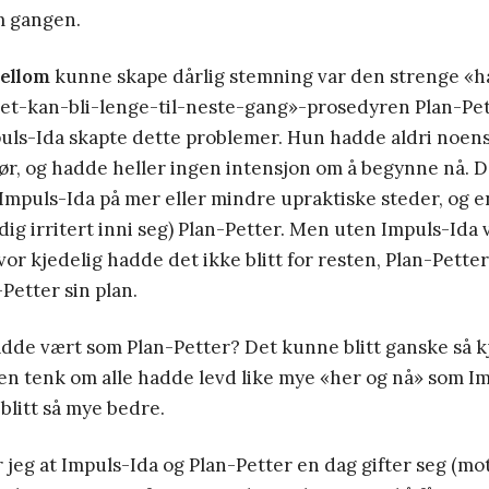
m gangen.
ellom
kunne skape dårlig stemning var den strenge «
et-kan-bli-lenge-til-neste-gang»-prosedyren Plan-Pett
puls-Ida skapte dette problemer. Hun hadde aldri noens
, og hadde heller ingen intensjon om å begynne nå. Det
 Impuls-Ida på mer eller mindre upraktiske steder, og e
ldig irritert inni seg) Plan-Petter. Men uten Impuls-Ida 
or kjedelig hadde det ikke blitt for resten, Plan-Pette
-Petter sin plan.
dde vært som Plan-Petter? Det kunne blitt ganske så k
en tenk om alle hadde levd like mye «her og nå» som I
blitt så mye bedre.
 jeg at Impuls-Ida og Plan-Petter en dag gifter seg (m