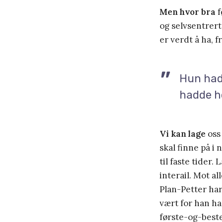
Men hvor bra
f
og selvsentrert
er verdt å ha, f
Hun had
hadde h
Vi kan lage
oss 
skal finne på i 
til faste tider
interail. Mot al
Plan-Petter har
vært for han h
første-og-beste