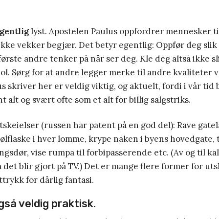
gentlig
lyst. Apostelen Paulus oppfordrer mennesker til
ikke vekker begjær. Det betyr egentlig: Oppfør deg slik 
første andre tenker på når ser deg. Kle deg altså ikke sl
l. Sørg for at andre legger merke til andre kvaliteter 
 skriver her er veldig viktig, og aktuelt, fordi i vår tid 
t alt og svært ofte som et alt for billig salgstriks.
skeielser (russen har patent på en god del): Rave gatel
 ølflaske i hver lomme, krype naken i byens hovedgate, t
gsdør, vise rumpa til forbipasserende etc. (Av og til ka
 det blir gjort på TV.) Det er mange flere former for ut
ttrykk for dårlig fantasi.
gså veldig praktisk.