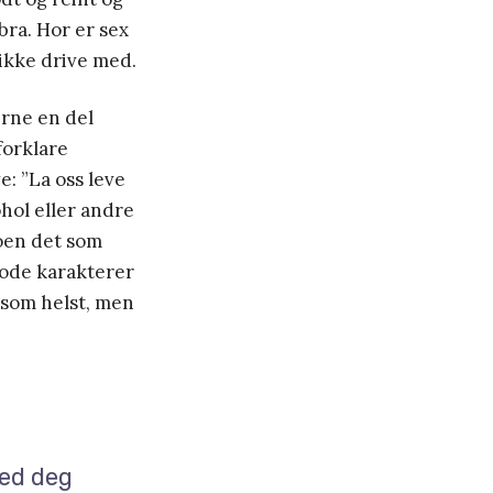
 bra. Hor er sex
 ikke drive med.
erne en del
forklare
e: ”La oss leve
ohol eller andre
noen det som
gode karakterer
 som helst, men
ved deg