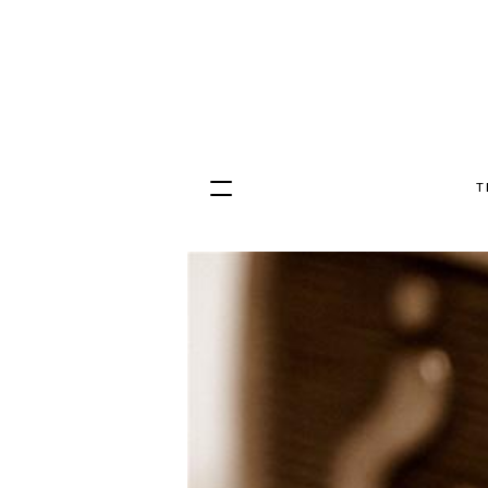
T
Hopp
til
innhold