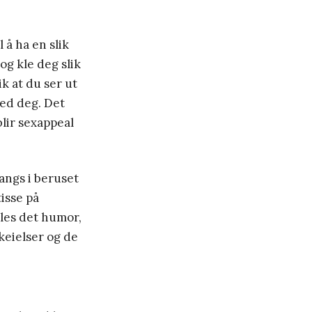
 å ha en slik
og kle deg slik
ik at du ser ut
ved deg. Det
blir sexappeal
angs i beruset
isse på
lles det humor,
skeielser og de