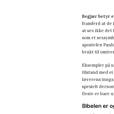
Begjær betyr e
framferd at de 
at sex ikke det 
som et sexsymbo
apostelen Paulus
brukt til omtren
Eksempler på ut
tilstand med ei
lærerens inngan
spesielt dersom
fleste er bare u
Bibelen er o