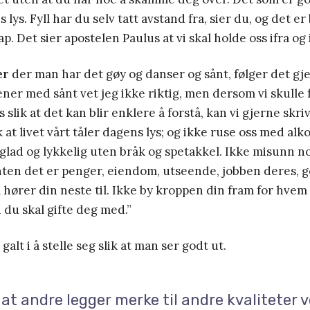
s lys. Fyll har du selv tatt avstand fra, sier du, og det er
. Det sier apostelen Paulus at vi skal holde oss ifra og
er
der man har det gøy og danser og sånt, følger det gj
er med sånt vet jeg ikke riktig, men dersom vi skulle 
slik at det kan blir enklere å forstå, kan vi gjerne skriv
ik at livet vårt tåler dagens lys; og ikke ruse oss med alk
glad og lykkelig uten bråk og spetakkel. Ikke misunn 
nten det er penger, eiendom, utseende, jobben deres, 
 hører din neste til. Ikke by kroppen din fram for hvem
n du skal gifte deg med.”
galt i å stelle seg slik at man ser godt ut.
 at andre legger merke til andre kvaliteter 