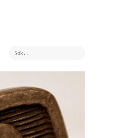
Søk
etter: