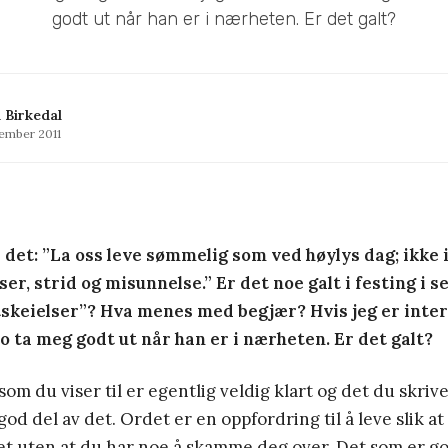
godt ut når han er i nærheten. Er det galt?
 Birkedal
tember 2011
det: ”La oss leve sømmelig som ved høylys dag; ikke i 
ser, strid og misunnelse.” Er det noe galt i festing i s
keielser”? Hva menes med begjær? Hvis jeg er inter
g jo ta meg godt ut når han er i nærheten. Er det galt?
om du viser til er egentlig veldig klart og det du skrive
god del av det. Ordet er en oppfordring til å leve slik a
t uten at du har noe å skamme deg over. Det som er go