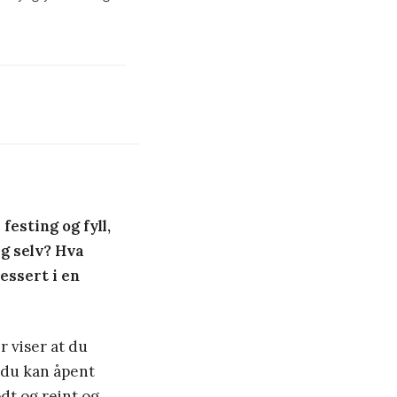
festing og fyll,
eg selv? Hva
essert i en
r viser at du
t du kan åpent
dt og reint og