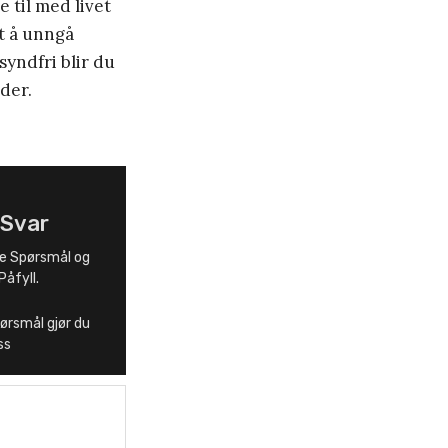
e til med livet
tt å unngå
yndfri blir du
nder.
 Svar
re Spørsmål og
Påfyll.
pørsmål gjør du
ss