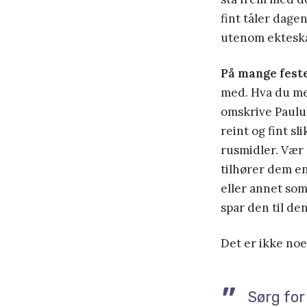
fint tåler dagen
utenom ekteskap
På mange fest
med. Hva du men
omskrive Paulus 
reint og fint sl
rusmidler. Vær 
tilhører dem e
eller annet som
spar den til de
Det er ikke noe 
Sørg for