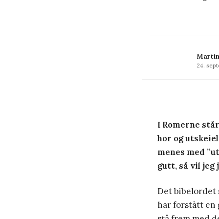
Martin
24. sep
I Romerne står 
hor og utskeiel
menes med ”uts
gutt, så vil je
Det bibelordet s
har forstått en 
stå frem med de