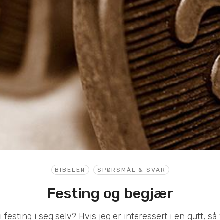
BIBELEN
SPØRSMÅL & SVAR
Festing og begjær
i festing i seg selv? Hvis jeg er interessert i en gutt, så 