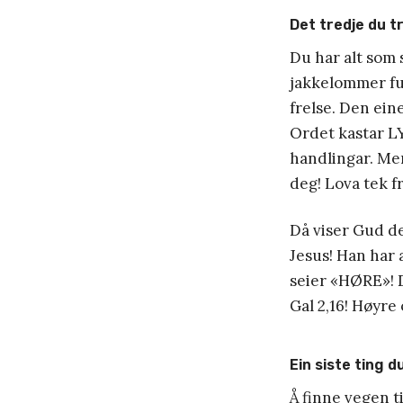
Det tredje du tr
Du har alt som s
jakkelommer ful
frelse. Den ein
Ordet kastar LY
handlingar. Men
deg! Lova tek f
Då viser Gud d
Jesus! Han har a
seier «HØRE»! Du
Gal 2,16! Høyre 
Ein siste ting d
Å finne vegen t