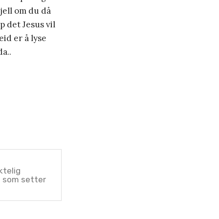
kjell om du då
 det Jesus vil
eid er å lyse
a..
ktelig
e som setter