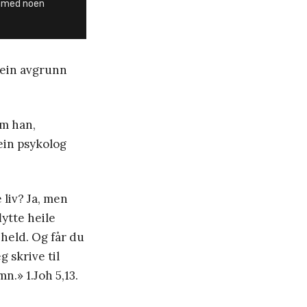
e, med noen
 ein avgrunn
om han,
ein psykolog
 liv? Ja, men
lytte heile
 held. Og får du
 skrive til
n.» 1.Joh 5,13.