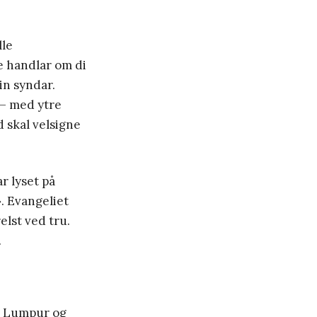
lle
e handlar om di
in syndar.
 – med ytre
d skal velsigne
r lyset på
». Evangeliet
elst ved tru.
.
la Lumpur og