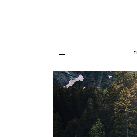
T
Hopp
til
innhold