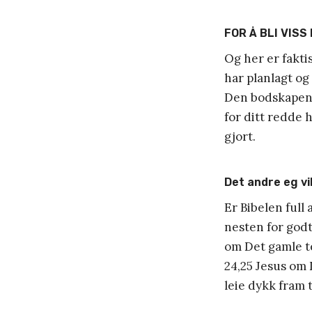
FOR Å BLI VISS M
Og her er fakti
har planlagt og
Den bodskapen k
for ditt redde 
gjort.
Det andre eg vil
Er Bibelen full 
nesten for godt 
om Det gamle te
24,25 Jesus om 
leie dykk fram 