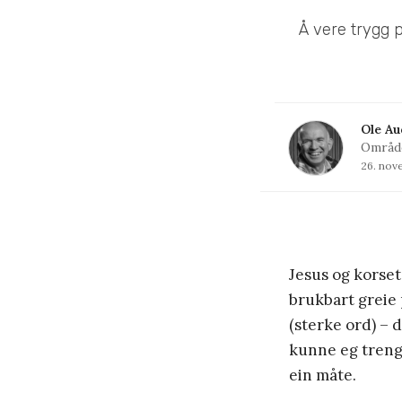
Å vere trygg p
Ole Au
Område
26. nov
Jesus og korset
brukbart greie 
(sterke ord) – 
kunne eg trengt
ein måte.