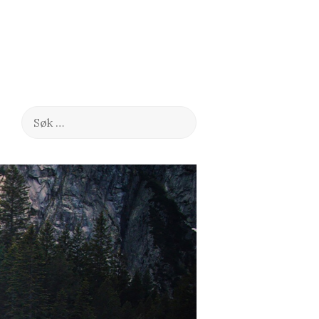
Søk
etter: