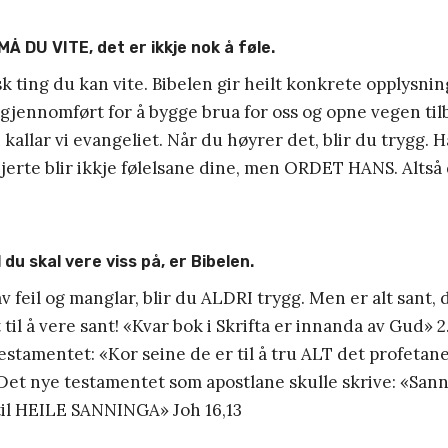
Å DU VITE, det er ikkje nok å føle.
sk ting du kan vite. Bibelen gir heilt konkrete opplysn
 gjennomført for å bygge brua for oss og opne vegen tilb
allar vi evangeliet. Når du høyrer det, blir du trygg.
hjerte blir ikkje følelsane dine, men ORDET HANS. Altså
 du skal vere viss på, er Bibelen.
av feil og manglar, blir du ALDRI trygg. Men er alt sant, 
til å vere sant! «Kvar bok i Skrifta er innanda av Gud» 2
stamentet: «Kor seine de er til å tru ALT det profetane
Det nye testamentet som apostlane skulle skrive: «San
til HEILE SANNINGA» Joh 16,13