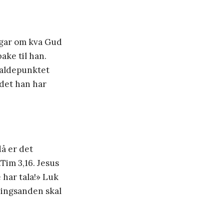
ingar om kva Gud
ake til han.
 Haldepunktet
 det han har
då er det
.Tim 3,16. Jesus
 har tala!» Luk
ningsanden skal