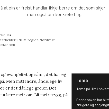
å at ein er frelst handlar ikkje berre om det som skjer i d
men også om konkrete ting.
dun Os
arbeider i NLM region Nordvest
ember 2018
 og evangeliet og sånn, det har eg
Tema
på. Men mitt indre, åndelege liv
der er det dårlege greier. Det
Tema på iTro i novem
 å lære meir om. Bli meir trygg, på
Denne saken har blitt
tidligere og er gjeng