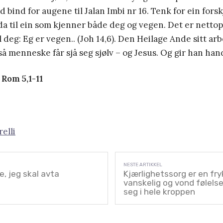
 bind for augene til Jalan Imbi nr 16. Tenk for ein fors
a til ein som kjenner både deg og vegen. Det er nettopp
l deg: Eg er vegen.. (Joh 14,6). Den Heilage Ande sitt arb
å menneske får sjå seg sjølv – og Jesus. Og gir han hand
 Rom 5,1-11
elli
e, jeg skal avta
Kjærlighetssorg er en fry
vanskelig og vond følels
seg i hele kroppen