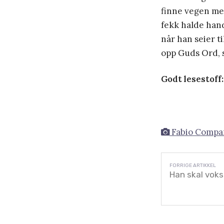
finne vegen med
fekk halde hand
når han seier ti
opp Guds Ord, s
Godt lesestoff:
Fabio Compar
Han skal voks