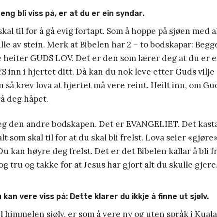
eng bli viss på, er at du er ein syndar.
kal til for å gå evig fortapt. Som å hoppe på sjøen med a
le av stein. Merk at Bibelen har 2 – to bodskapar: Begg
e heiter GUDS LOV. Det er den som lærer deg at du er e
S inn i hjertet ditt. Då kan du nok leve etter Guds vilje
 så krev lova at hjertet må vere reint. Heilt inn, om Gu
rå deg håpet.
eg den andre bodskapen. Det er EVANGELIET. Det kasta
lt som skal til for at du skal bli frelst. Lova seier «gjøre
 kan høyre deg frelst. Det er det Bibelen kallar å bli fr
og tru og takke for at Jesus har gjort alt du skulle gjere
u kan vere viss på: Dette klarer du ikkje å finne ut sjølv.
il himmelen sjølv, er som å vere ny og uten språk i Kua