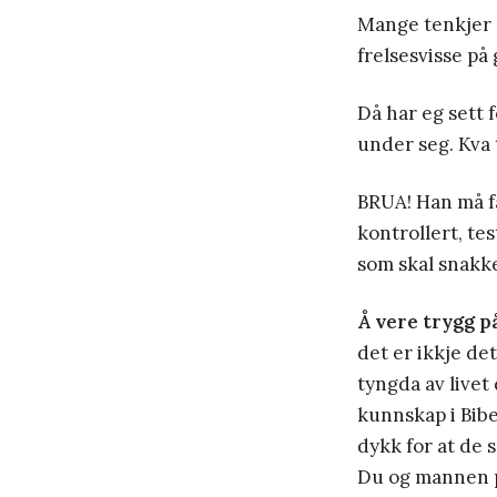
Mange tenkjer s
frelsesvisse på 
Då har eg sett 
under seg. Kva t
BRUA! Han må få
kontrollert, te
som skal snakke
Å vere trygg på
det er ikkje de
tyngda av livet 
kunnskap i Bibe
dykk for at de s
Du og mannen på