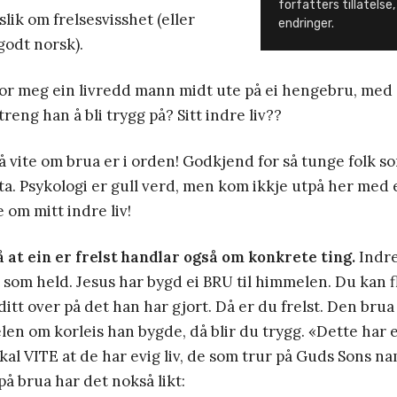
forfatters tillatels
lik om frelsesvisshet (eller
endringer.
godt norsk).
for meg ein livredd mann midt ute på ei hengebru, med
reng han å bli trygg på? Sitt indre liv??
 vite om brua er i orden! Godkjend for så tunge folk s
sta. Psykologi er gull verd, men kom ikkje utpå her med 
 om mitt indre liv!
 at ein er frelst handlar også om konkrete ting.
Indre
t som held. Jesus har bygd ei BRU til himmelen. Du kan f
ditt over på det han har gjort. Då er du frelst. Den brua
len om korleis han bygde, då blir du trygg. «Dette har eg
kal VITE at de har evig liv, de som trur på Guds Sons nam
 brua har det nokså likt: