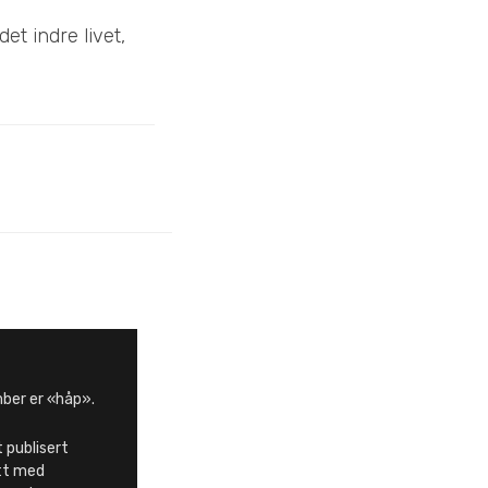
et indre livet,
ber er «håp».
 publisert
itt med