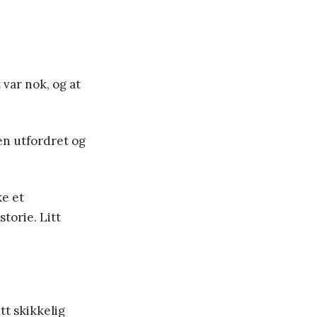
 var nok, og at
en utfordret og
ke et
torie. Litt
tt skikkelig