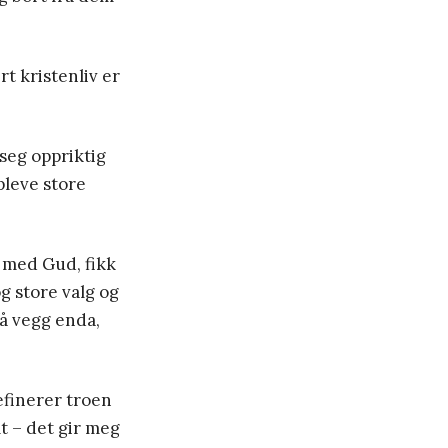
t kristenliv er
seg oppriktig
pleve store
n med Gud, fikk
g store valg og
på vegg enda,
efinerer troen
t – det gir meg