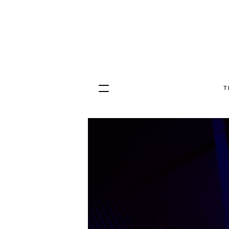
T
Hopp
til
innhold