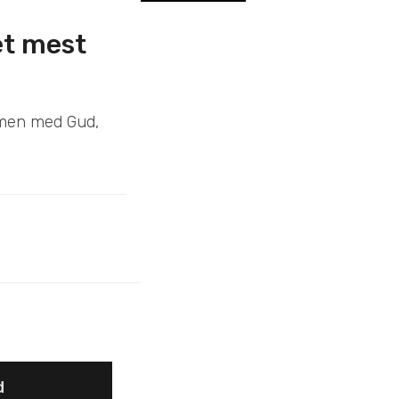
et mest
ammen med Gud,
d