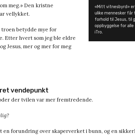
 om meg.» Den kristne
«Mitt vitnesbyrd» er
r vellykket.
ulike mennesker får 
forhold til Jesus, til
oppbyggelse for alle
t troen betydde mye for
iTro.
. Etter hvert som jeg ble eldre
 og Jesus, mer og mer for meg
kret vendepunkt
oder der tvilen var mer fremtredende.
lig?
et en forundring over skaperverket i bunn, og en sikker