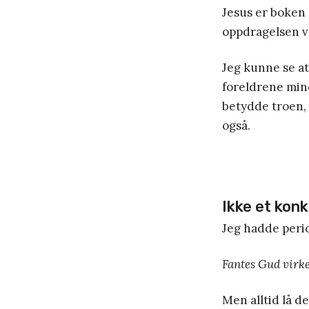
Jesus er boken
oppdragelsen va
Jeg kunne se a
foreldrene mine
betydde troen,
også.
Ikke et kon
Jeg hadde peri
Fantes Gud virke
Men alltid lå d