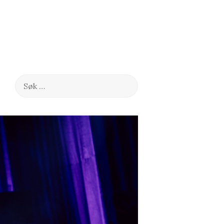
Søk
etter: