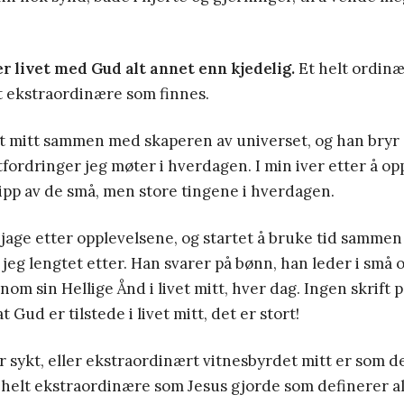
r livet med Gud alt annet enn kjedelig.
Et helt ordinær
t ekstraordinære som finnes.
vet mitt sammen med skaperen av universet, og han bryr 
fordringer jeg møter i hverdagen. I min iver etter å op
glipp av de små, men store tingene i hverdagen.
å jage etter opplevelsene, og startet å bruke tid samme
 jeg lengtet etter. Han svarer på bønn, han leder i små o
nom sin Hellige Ånd i livet mitt, hver dag.
Ingen skrift 
 Gud er tilstede i livet mitt, det er stort!
r sykt, eller ekstraordinært vitnesbyrdet mitt er som d
 helt ekstraordinære som Jesus gjorde som definerer al