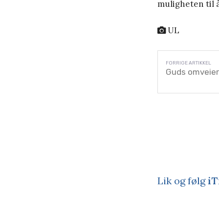
muligheten til 
UL
Guds omveier 
Lik og følg
iT