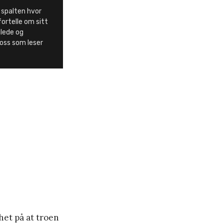
 spalten hvor
fortelle om sitt
 glede og
 oss som leser
het på at troen