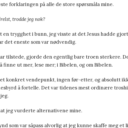
este forklaringen på alle de store spørsmåla mine.
frelst, trodde jeg nok?
t en trygghet i bunn, jeg visste at det Jesus hadde gjort
var det eneste som var nødvendig.
var tilstede, gjorde den egentlig bare troen sterkere. D
 å finne ut mer, lese mer; i Bibelen, og om Bibelen.
et konkret vendepunkt, ingen før-etter, og absolutt ik
sbyrd å fortelle. Det var tidenes mest ordinære troshis
jeg.
 at jeg vurderte alternativene mine.
ynd som var såpass alvorlig at jeg kunne skaffe meg et li