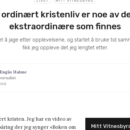
LIVET
MITT VITNESBYRD
t ordinært kristenliv er noe av d
ekstraordinære som finnes
tet å jage etter opplevelsene, og startet å bruke tid s
fikk jeg oppleve det jeg lengtet etter.
Engås Halsne
ournalist
 2021
ært kristen. Jeg har en video av
Mitt Vitnesbyr
oåring der jeg synger «Boken om