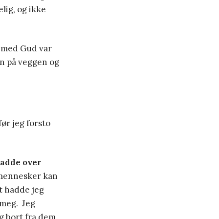
lig, og ikke
t med Gud var
ten på veggen og
før jeg forsto
hadde over
 mennesker kan
et hadde jeg
i meg. Jeg
g bort fra dem