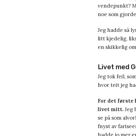
vendepunkt? Men
noe som gjorde 
Jeg hadde så ly
litt kjedelig, l
en skikkelig om
Livet med Gu
Jeg tok feil, so
hvor teit jeg h
For det første
livet mitt.
Jeg 
se på som alvor
fnyst av farise
hadde jo mer en