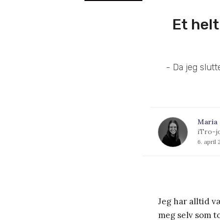
Et hel
- Da jeg slut
Maria 
iTro-j
6. april
Jeg har alltid v
meg selv som t