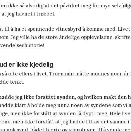
 ikke så alvorlig at det påvirket meg for mye selvfølge
at jeg havnet i trøbbel.
st til å ha et spennende vitnesbyrd å komme med. Live
iksom. Jeg ville ha de store åndelige opplevelsene, skrif
vendelseshistorie!
d er ikke kjedelig
m så ofte ellers i livet. Troen min måtte modnes noen år 
adde tenkt.
 hadde jeg ikke forstått synden, og hvilken makt den 
hadde klart å holde meg unna noen av syndene som vi
lige, men ikke forstått at synden lå dypt i meg. Hele liv
erene, men ikke forstått at jeg hadde litt av det samme 
n nok synd, både i hjerte og gjerninger, til å vende me