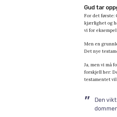
Gud tar opp
For det første:
kjærlighet og h
vi for eksempel
Men en grunnle
Det nye testam
Ja, men vi må f
forskjell her: 
testamentet vi
Den vikt
dommen 