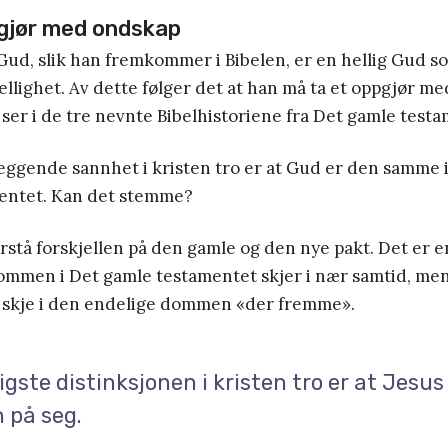
gjør med ondskap
 Gud, slik han fremkommer i Bibelen, er en hellig Gud s
ellighet. Av dette følger det at han må ta et oppgjør me
 ser i de tre nevnte Bibelhistoriene fra Det gamle test
ggende sannhet i kristen tro er at Gud er den samme 
entet. Kan det stemme?
orstå forskjellen på den gamle og den nye pakt. Det er e
Dommen i Det gamle testamentet skjer i nær samtid, men
l skje i den endelige dommen «der fremme».
igste distinksjonen i kristen tro er at Jesus
på seg.