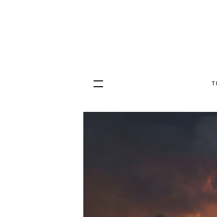
T
Hopp
til
innhold