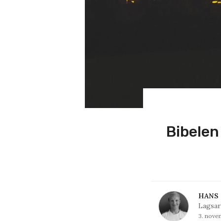
Bibelen
HANS 
Lagsar
3. nove