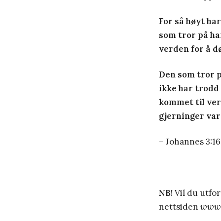
For så høyt ha
som tror på ham
verden for å d
Den som tror p
ikke har trodd
kommet til ver
gjerninger var
– Johannes 3:16
NB!
Vil du utfo
nettsiden
www.g