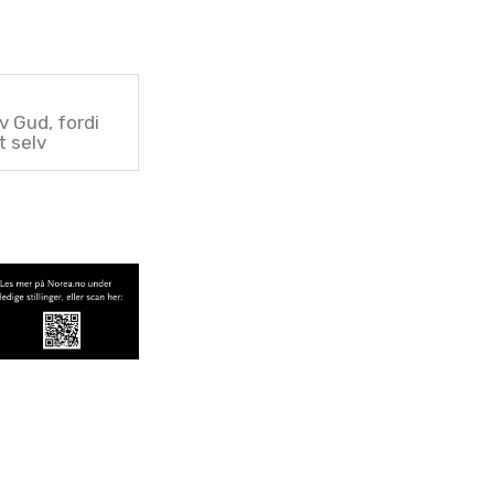
v Gud, fordi
t selv