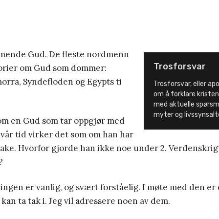
mende Gud. De fleste nordmenn
Trosforsvar
storier om Gud som dommer:
rra, Syndefloden og Egypts ti
Trosforsvar, eller ap
om å forklare krist
med aktuelle spørsmå
myter og livssynsalt
 om en Gud som tar oppgjør med
vår tid virker det som om han har
bake. Hvorfor gjorde han ikke noe under 2. Verdenskrig
?
ngen er vanlig, og svært forståelig. I møte med den er
an ta tak i. Jeg vil adressere noen av dem.