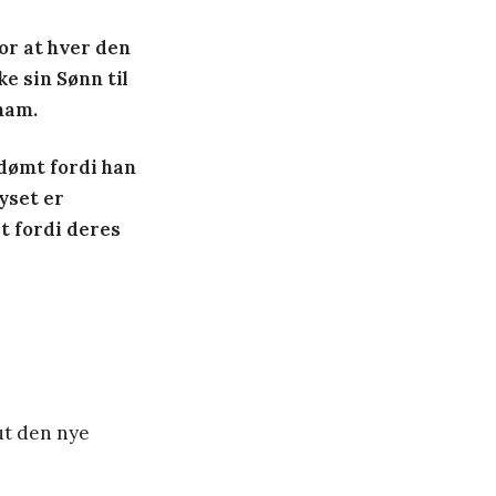
or at hver den
ke sin Sønn til
 ham.
 dømt fordi han
yset er
t fordi deres
ut den nye