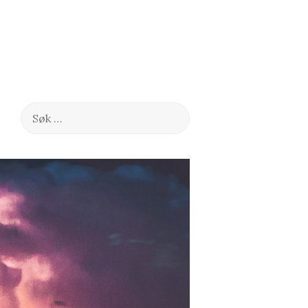
Søk
etter: