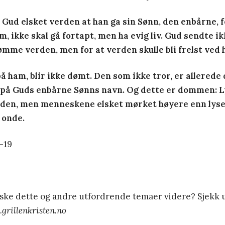
r Gud elsket verden at han ga sin Sønn, den enbårne, f
, ikke skal gå fortapt, men ha evig liv. Gud sendte ik
ømme verden, men for at verden skulle bli frelst ved
å ham, blir ikke dømt. Den som ikke tror, er allerede
 på Guds enbårne Sønns navn. Og dette er dommen: L
den, men menneskene elsket mørket høyere enn lyse
 onde.
-19
rske dette og andre utfordrende temaer videre? Sjekk 
rillenkristen.no