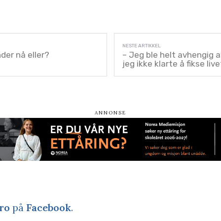
der nå eller?
– Jeg ble helt avhengig a
jeg ikke klarte å fikse live
ro
på
Facebook
.