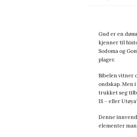
Gud er en døm
kjenner til hi
Sodoma og Gomo
plager.
Bibelen vitner
ondskap. Men i 
trukket seg til
IS – eller Utøya
Denne innvendi
elementer man k