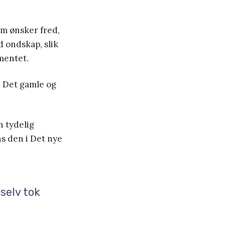
om ønsker fred,
d ondskap, slik
amentet.
i Det gamle og
n tydelig
s den i Det nye
 selv tok