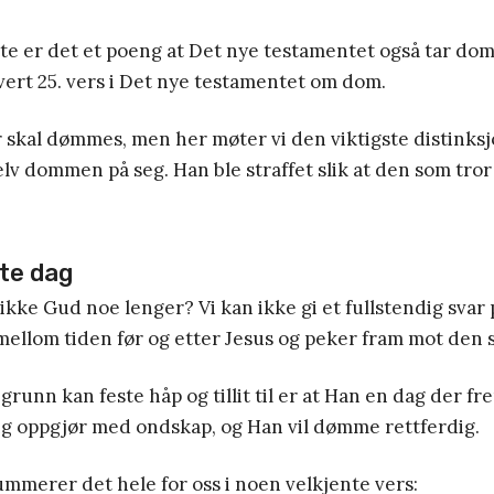
ette er det et poeng at Det nye testamentet også tar dom
vert 25. vers i Det nye testamentet om dom.
skal dømmes, men her møter vi den viktigste distinksj
selv dommen på seg. Han ble straffet slik at den som tro
te dag
 ikke Gud noe lenger? Vi kan ikke gi et fullstendig svar
 mellom tiden før og etter Jesus og peker fram mot den s
grunn kan feste håp og tillit til er at Han en dag der
elig oppgjør med ondskap, og Han vil dømme rettferdig.
mmerer det hele for oss i noen velkjente vers: