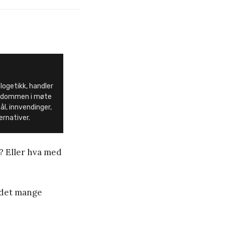
ologetikk, handler
endommen i møte
l, innvendinger,
ernativer.
? Eller hva med
 det mange