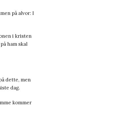
men på alvor: I
onen i kristen
r på ham skal
 på dette, men
iste dag.
 fremme kommer