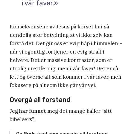
i vår favør.»
Konsekvensene av Jesus på korset har så
uendelig stor betydning at vi ikke selv kan
forstå det. Det gir oss et evig håp i himmelen –
når vi egentlig fortjener en evig straff i
helvete. Det er massive kontraster, som er
utrolig urettferdig, men i vår favør! Det er så
lett og overse alt som kommer i vår favør, men
fokusere på alt som ikke går vår vei.
Overgå all forstand
Jeg har funnet meg
det mange kaller “sitt
bibelvers”.
Og Guds fred som overgår all forstand,