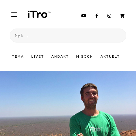
Søk
etter:
Hopp
TEMA
LIVET
ANDAKT
MISJON
AKTUELT
til
innhold