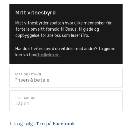
Mitt vitnesbyrd
Mitt vitnesbyrder spalten hvor ulike mennesker får
fortelle om sitt forhold til Jesus, til glede og
oppbyggelse for alle oss som leser iTro.
Har du et vitnesbyrd du vil dele med andre? Ta gjerne
kontakt på
iTro@nlm.no
.
Prisen å betale
Dåpen
Lik og følg
iTro
på
Facebook
.