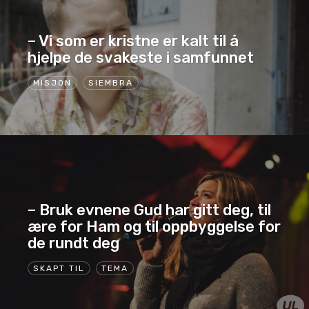
– Vi som er kristne er kalt til å
hjelpe de svakeste i samfunnet
MISJON
SIEMBRA
– Bruk evnene Gud har gitt deg, til
ære for Ham og til oppbyggelse for
de rundt deg
SKAPT TIL
TEMA