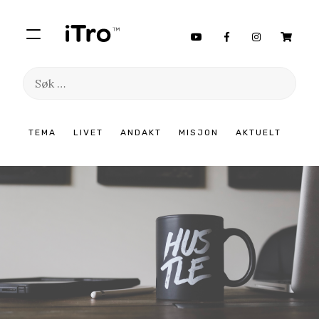
Søk
etter:
Hopp
TEMA
LIVET
ANDAKT
MISJON
AKTUELT
til
innhold