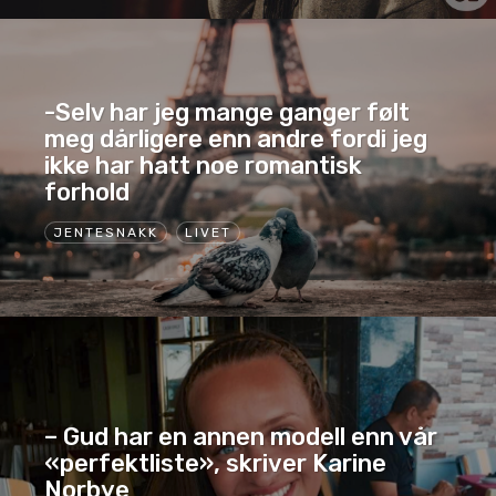
-Selv har jeg mange ganger følt
meg dårligere enn andre fordi jeg
ikke har hatt noe romantisk
forhold
JENTESNAKK
LIVET
– Gud har en annen modell enn vår
«perfektliste», skriver Karine
Norbye