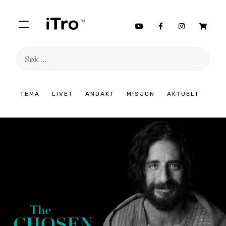
Søk
etter:
Hopp
TEMA
LIVET
ANDAKT
MISJON
AKTUELT
til
innhold