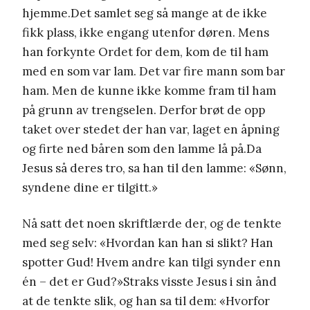
hjemme.Det samlet seg så mange at de ikke
fikk plass, ikke engang utenfor døren. Mens
han forkynte Ordet for dem, kom de til ham
med en som var lam. Det var fire mann som bar
ham. Men de kunne ikke komme fram til ham
på grunn av trengselen. Derfor brøt de opp
taket over stedet der han var, laget en åpning
og firte ned båren som den lamme lå på.Da
Jesus så deres tro, sa han til den lamme: «Sønn,
syndene dine er tilgitt.»
Nå satt det noen skriftlærde der, og de tenkte
med seg selv: «Hvordan kan han si slikt? Han
spotter Gud! Hvem andre kan tilgi synder enn
én – det er Gud?»Straks visste Jesus i sin ånd
at de tenkte slik, og han sa til dem: «Hvorfor