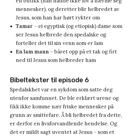
en butikk (han hadde ikke lov å nærme seg
mennesker), og deretter blir helbredet av
Jesus, som han har hørt rykter om
Tamar
– ei egyptisk (og etiopisk) dame som
ser Jesus helbrede den spedalske og
forteller det til sin venn som er lam
En lam mann
– båret opp på et tak og firt
ned til Jesus som helbreder ham
Bibeltekster til episode 6
Spedalskhet var en sykdom som satte deg
utenfor samfunnet. De ble erklært urene og
fikk ikke komme nær friske mennesker på
grunn av smittefare. Å bli helbredet fra dette,
er derfor en livsforvandlende hendelse. Og
det er mildt sagt uventet at Jesus – som et