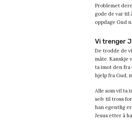
Problemet deres
gode de var til
oppdage Gud når
Vi trenger 
De trodde de v
måte. Kanskje va
ta imot den fr
hjelp fra Gud, 
Alle som vil ta 
selv til tross f
han egentlig er
Jesus etter å h