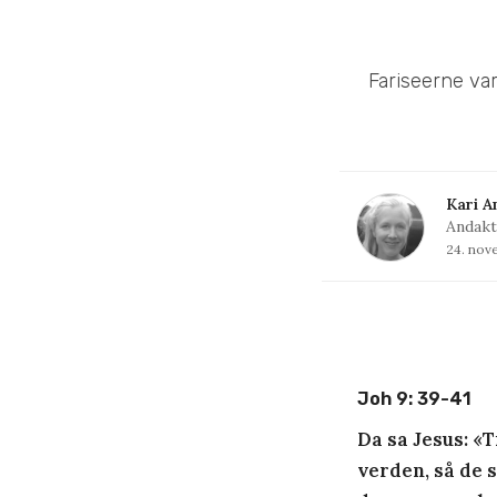
Fariseerne va
Kari A
Andakt
24. nov
Joh 9: 39-41
Da sa Jesus: «
verden, så de s