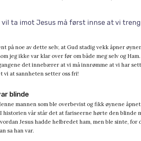
 vil ta imot Jesus må først innse at vi tre
ent på noe av dette selv, at Gud stadig vekk åpner øynen
om jeg ikke var klar over før om både meg selv og Ham
angene det innebærer at vi må innrømme at vi har sett f
et vi at sannheten setter oss fri!
ar blinde
denne mannen som ble overbevist og fikk øynene åpnet 
 I historien vår står det at fariseerne hørte den blind
vordan Jesus hadde helbredet ham, men ble sinte, for 
an sa han var.