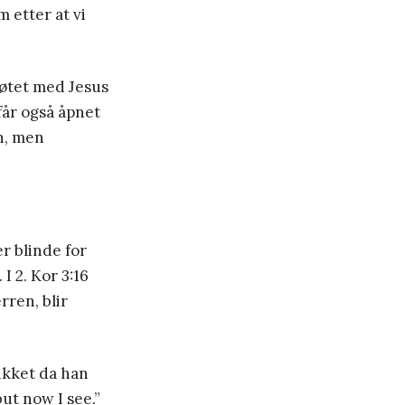
 etter at vi
møtet med Jesus
får også åpnet
nn, men
r blinde for
I 2. Kor 3:16
rren, blir
ikket da han
ut now I see.”