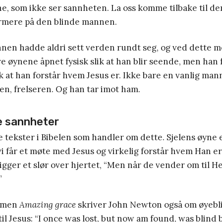
ne, som ikke ser sannheten. La oss komme tilbake til dem
nærmere på den blinde mannen.
nen hadde aldri sett verden rundt seg, og ved dette 
re øynene åpnet fysisk slik at han blir seende, men han 
ik at han forstår hvem Jesus er. Ikke bare en vanlig ma
, frelseren. Og han tar imot ham.
e sannheter
 tekster i Bibelen som handler om dette. Sjelens øyne e
i får et møte med Jesus og virkelig forstår hvem Han er. 
ligger et slør over hjertet, “Men når de vender om til He
”
almen
Amazing grace
skriver John Newton også om øyebl
il Jesus: “I once was lost, but now am found, was blind b