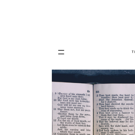
T
Hopp
til
innhold