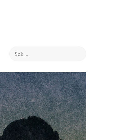
Søk
etter: