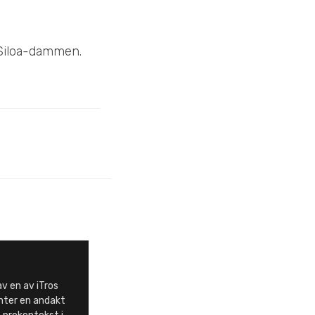
 Siloa-dammen.
av en av iTros
nter en andakt