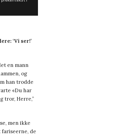
 prekentekst i
re: ‘Vi ser!’
edet en mann
-dammen, og
 om han trodde
varte «Du har
 tror, Herre,”
 se, men ikke
 fariseerne, de