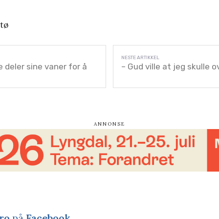
stø
 deler sine vaner for å
– Gud ville at jeg skulle 
ro
på
Facebook
.