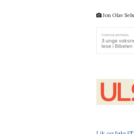
Jon Olav Sel
3 unge voksne
lese i Bibelen
Lik og følg
iT