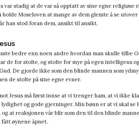
 var stadig at de var så opptatt av sine egne religiøse r
 å holde Moseloven at mange av dem glemte å se utover 
 han stod foran dem, ansikt til ansikt.
Jesus
isste bedre enn noen andre hvordan man skulle tilbe G
r de for stolte, og stolte for mye på egen intelligens og
a Gud. De gjorde ikke som den blinde mannen som ydmy
men de stolte på sine egne evner.
imot Jesus må først innse at vi trenger ham, at vi ikke kl
or lydighet og gode gjerninger. Min bønn er at vi skal se
, og at reaksjonen vår blir som den til den blinde manne
a fått øynene åpnet.