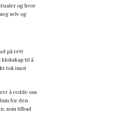
itualer og hvor
seg selv og
ud på rett
 klokskap til å
kt tok imot
arer å redde oss
 Ham for den
n, som tilbad