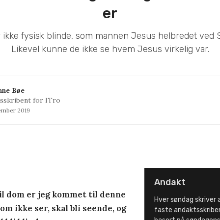
er
r ikke fysisk blinde, som mannen Jesus helbredet ved
Likevel kunne de ikke se hvem Jesus virkelig var.
nne Bøe
sskribent for ITro
ember 2019
Andakt
Til dom er jeg kommet til denne
Hver søndag skriver 
om ikke ser, skal bli seende, og
faste andaktsskribe