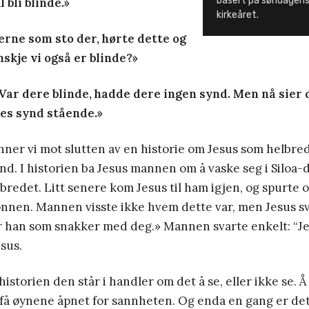
basert på søndagens
l bli blinde.»
kirkeåret.
erne som sto der, hørte dette og
nskje vi også er blinde?»
Var dere blinde, hadde dere ingen synd. Men nå sier de
res synd stående.»
nner vi mot slutten av en historie om Jesus som helbr
ind. I historien ba Jesus mannen om å vaske seg i Siloa
redet. Litt senere kom Jesus til ham igjen, og spurte
nen. Mannen visste ikke hvem dette var, men Jesus s
r han som snakker med deg.» Mannen svarte enkelt: “Jeg
esus.
istorien den står i handler om det å se, eller ikke se. Å
å få øynene åpnet for sannheten. Og enda en gang er det