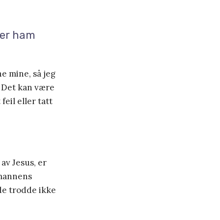
nger ham
e mine, så jeg
. Det kan være
eil eller tatt
av Jesus, er
e mannens
de trodde ikke