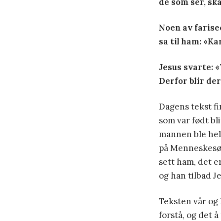
de som ser, ska
Noen av farise
sa til ham: «Ka
Jesus svarte: «
Derfor blir de
Dagens tekst fi
som var født bl
mannen ble helb
på Menneskesøn
sett ham, det e
og han tilbad J
Teksten vår og h
forstå, og det 