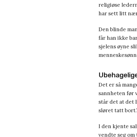
religiøse leder
har sett litt 
Den blinde man
får han ikke ba
sjelens øyne sl
menneskesønnen
Ubehagelig
Det er så mange
sannheten før v
står det at det 
sløret tatt bort.
I den kjente s
vendte seg om t