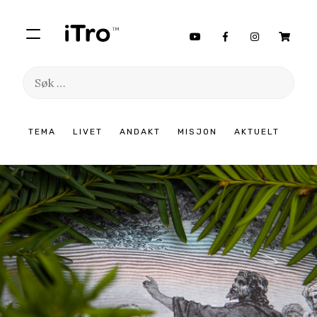
Søk
etter:
Hopp
TEMA
LIVET
ANDAKT
MISJON
AKTUELT
til
innhold