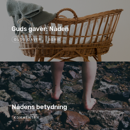
Guds gaver: Nåden
GUDS GAVER
SERIE
Nådens betydning
KOMMENTAR