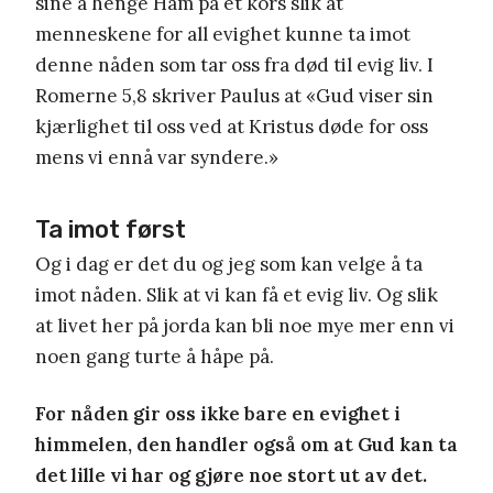
sine å henge Ham på et kors slik at
menneskene for all evighet kunne ta imot
denne nåden som tar oss fra død til evig liv. I
Romerne 5,8 skriver Paulus at «Gud viser sin
kjærlighet til oss ved at Kristus døde for oss
mens vi ennå var syndere.»
Ta imot først
Og i dag er det du og jeg som kan velge å ta
imot nåden. Slik at vi kan få et evig liv. Og slik
at livet her på jorda kan bli noe mye mer enn vi
noen gang turte å håpe på.
For nåden gir oss ikke bare en evighet i
himmelen, den handler også om at Gud kan ta
det lille vi har og gjøre noe stort ut av det.