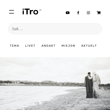
Søk
etter:
Hopp
TEMA
LIVET
ANDAKT
MISJON
AKTUELT
til
innhold