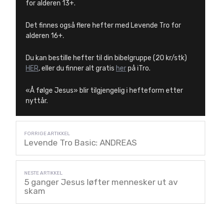
for alderen 13+.
Det finnes også flere hefter med Levende Tro for
alderen 16+.
Du kan bestille hefter til din bibelgruppe (20 kr/stk)
HER
, eller du finner alt gratis
her
på iTro.
«Å følge Jesus» blir tilgjengelig i hefteform etter
nyttår.
Levende Tro Basic: ANDREAS
5 ganger Jesus løfter mennesker ut av
skam