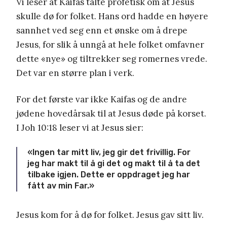
Vi leser at Kaifas talte profetisk om at Jesus
skulle dø for folket. Hans ord hadde en høyere
sannhet ved seg enn et ønske om å drepe
Jesus, for slik å unngå at hele folket omfavner
dette «nye» og tiltrekker seg romernes vrede.
Det var en større plan i verk.
For det første var ikke Kaifas og de andre
jødene hovedårsak til at Jesus døde på korset.
I Joh 10:18 leser vi at Jesus sier:
«Ingen tar mitt liv, jeg gir det frivillig. For
jeg har makt til å gi det og makt til å ta det
tilbake igjen. Dette er oppdraget jeg har
fått av min Far.»
Jesus kom for å dø for folket. Jesus gav sitt liv.