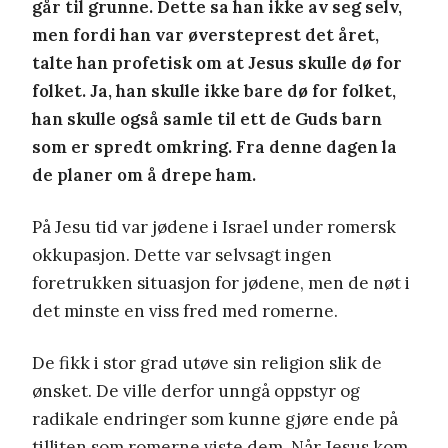
går til grunne. Dette sa han ikke av seg selv,
men fordi han var øversteprest det året,
talte han profetisk om at Jesus skulle dø for
folket. Ja, han skulle ikke bare dø for folket,
han skulle også samle til ett de Guds barn
som er spredt omkring. Fra denne dagen la
de planer om å drepe ham.
På Jesu tid var jødene i Israel under romersk
okkupasjon. Dette var selvsagt ingen
foretrukken situasjon for jødene, men de nøt i
det minste en viss fred med romerne.
De fikk i stor grad utøve sin religion slik de
ønsket. De ville derfor unngå oppstyr og
radikale endringer som kunne gjøre ende på
tilliten som romerne viste dem. Når Jesus kom