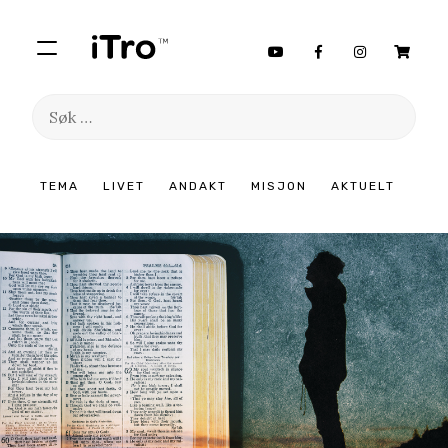
Søk
etter:
Hopp
TEMA
LIVET
ANDAKT
MISJON
AKTUELT
til
innhold