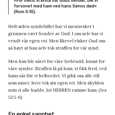
«For mens vi ennå var Guds fiender, ble vi
forsonet med ham ved hans Sønns død»
(Rom 5:10).
Helt siden syndefallet har vi mennesker i
grunnen vært fiender av Gud. I oss selv har vi
vendt vår egen vei. Men likevel elsker Gud oss
så høyt at han selv tok straffen for vår synd.
Men han ble såret for våre lovbrudd, knust for
våre synder. Straffen lå på ham, vi fikk fred, ved
hans sår ble vi helbredet. Vi gikk oss alle vill
som sauer, hver tok sin egen vei. Men skylden
som vi alle hadde, lot HERREN ramme ham. (Jes
53:5-6)
En enkel sannhet