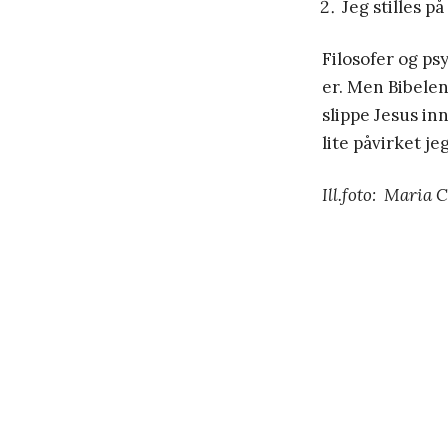
Jeg stilles på
Filosofer og ps
er. Men Bibelen
slippe Jesus inn
lite påvirket je
Ill.foto: Maria 