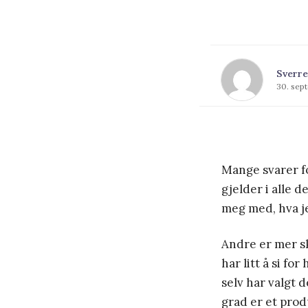
Sverre
30. sep
Mange svarer for
gjelder i alle 
meg med, hva je
Andre er mer s
har litt å si fo
selv har valgt d
grad er et prod