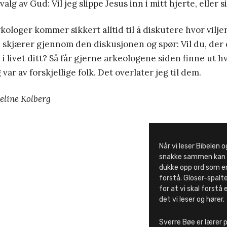
 valg av Gud: Vil jeg slippe Jesus inn i mitt hjerte, eller s
ykologer kommer sikkert alltid til å diskutere hvor vilj
 skjærer gjennom den diskusjonen og spør: Vil du, der d
 i livet ditt? Så får gjerne arkeologene siden finne ut h
g var av forskjellige folk. Det overlater jeg til dem.
Celine Kolberg
Når vi leser Bibelen o
snakke sammen kan 
dukke opp ord som er
forstå. Gloser-spalten
for at vi skal forstå 
det vi leser og hører.
Sverre Bøe er lærer p