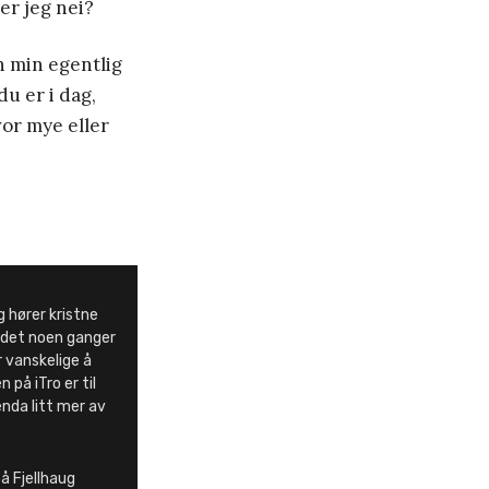
ier jeg nei?
en min egentlig
u er i dag,
vor mye eller
g hører kristne
det noen ganger
 vanskelige å
 på iTro er til
enda litt mer av
å Fjellhaug