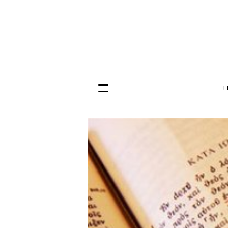
T
Hopp
til
innhold