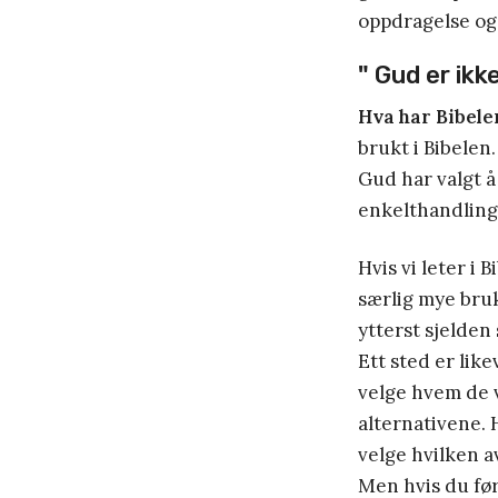
oppdragelse og 
"
Gud er ikke
Hva har Bibele
brukt i Bibelen
Gud har valgt å 
enkelthandlinge
Hvis vi leter i 
særlig mye bruk
ytterst sjelden 
Ett sted er like
velge hvem de v
alternativene. H
velge hvilken a
Men hvis du før