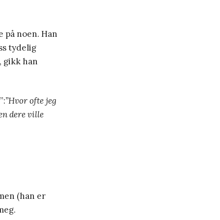
ke på noen. Han
ss tydelig
, gikk han
”:
”Hvor ofte jeg
n dere ville
mmen (han er
meg.