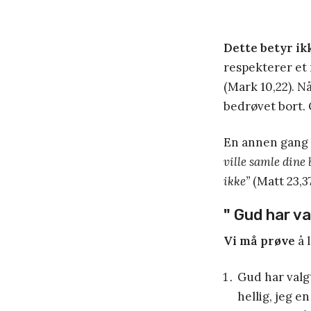
Dette betyr ik
respekterer et 
(Mark 10,22). Nå
bedrøvet bort. 
En annen gang o
ville samle dine
ikke”
(Matt 23,3
"
Gud har va
Vi må prøve
å 
Gud har valg
hellig, jeg e