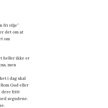
 fri vilje”
er det om at
det om
t heller ikke er
 oss, men
lket i dag skal
ellom Gud eller
 dere fritt
e med avgudene.
ne.