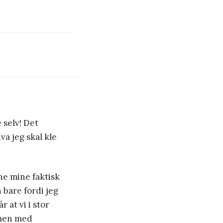
 selv! Det
va jeg skal kle
ne mine faktisk
n bare fordi jeg
r at vi i stor
mmen med