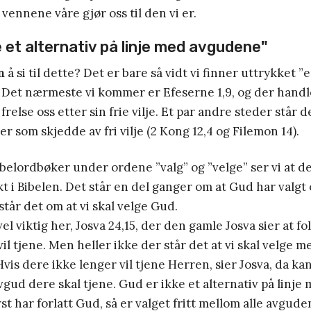
vennene våre gjør oss til den vi er.
 et alternativ på linje med avgudene
"
n
å si til dette? Det er bare så vidt vi finner uttrykket ”en
. Det nærmeste vi kommer er Efeserne 1,9, og der handl
frelse oss etter sin frie vilje. Et par andre steder står 
r som skjedde av fri vilje (2 Kong 12,4 og Filemon 14).
Bibelordbøker under ordene ”valg” og ”velge” ser vi at de
t i Bibelen. Det står en del ganger om at Gud har valgt
står det om at vi skal velge Gud.
vel viktig her, Josva 24,15, der den gamle Josva sier at fo
il tjene. Men heller ikke der står det at vi skal velge m
vis dere ikke lenger vil tjene Herren, sier Josva, da kan
vgud dere skal tjene. Gud er ikke et alternativ på linj
st har forlatt Gud, så er valget fritt mellom alle avgude