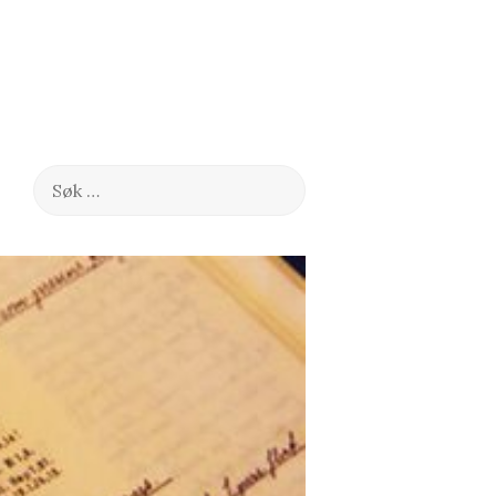
Søk
etter: