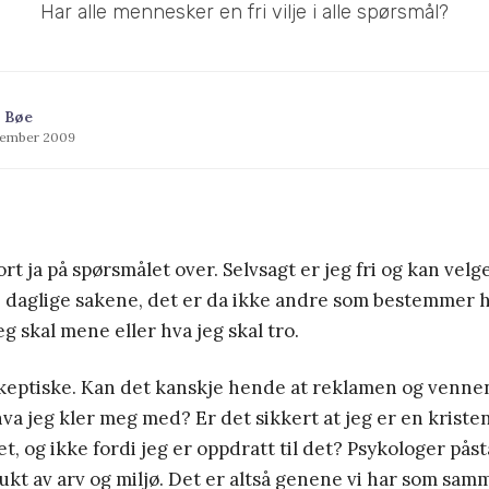
Har alle mennesker en fri vilje i alle spørsmål?
 Bøe
tember 2009
t ja på spørsmålet over. Selvsagt er jeg fri og kan velge
de daglige sakene, det er da ikke andre som bestemmer h
g skal mene eller hva jeg skal tro.
keptiske. Kan det kanskje hende at reklamen og venne
r hva jeg kler meg med? Er det sikkert at jeg er en kriste
et, og ikke fordi jeg er oppdratt til det? Psykologer påstå
ukt av arv og miljø. Det er altså genene vi har som sa