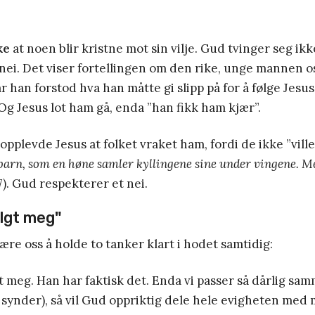
ke
at noen blir kristne mot sin vilje. Gud tvinger seg ik
nei. Det viser fortellingen om den rike, unge mannen o
r han forstod hva han måtte gi slipp på for å følge Jesus
Og Jesus lot ham gå, enda ”han fikk ham kjær”.
pplevde Jesus at folket vraket ham, fordi de ikke ”ville
 barn, som en høne samler kyllingene sine under vingene. Me
7). Gud respekterer et nei.
lgt meg
"
lære oss å holde to tanker klart i hodet samtidig:
t meg. Han har faktisk det. Enda vi passer så dårlig sa
n synder), så vil Gud oppriktig dele hele evigheten med 