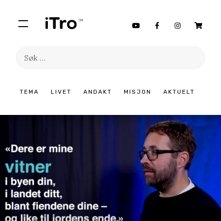
Søk
etter:
Hopp
TEMA
LIVET
ANDAKT
MISJON
AKTUELT
til
innhold