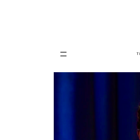
T
Hopp
til
innhold