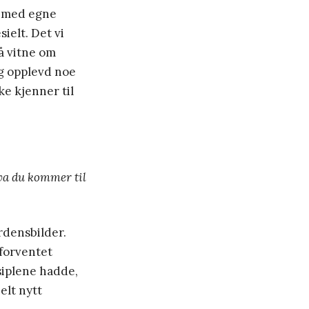
e med egne
ielt. Det vi
 å vitne om
og opplevd noe
ke kjenner til
hva du kommer til
erdensbilder.
 forventet
siplene hadde,
elt nytt