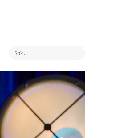
Søk
etter: