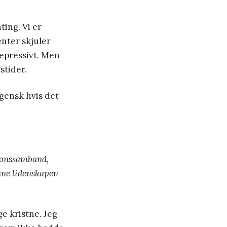
ting. Vi er
enter skjuler
depressivt. Men
stider.
rgensk hvis det
sjonssamband,
enne lidenskapen
e kristne. Jeg