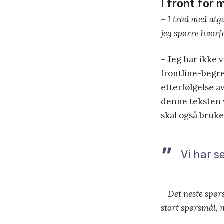
I front for 
– I tråd med utg
jeg spørre hvorf
– Jeg har ikke 
frontline-begre
etterfølgelse a
denne teksten v
skal også bruk
Vi har s
– Det neste spørs
stort spørsmål, 