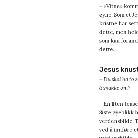
– «Vitne» komm
øyne. Som et Je
kristne har set
dette, men hele
som kan forandre
dette.
Jesus knust
– Du skal ha to 
å snakke om?
– En liten teas
Siste øyeblikk 
verdensbilde. T
ved å innføre e