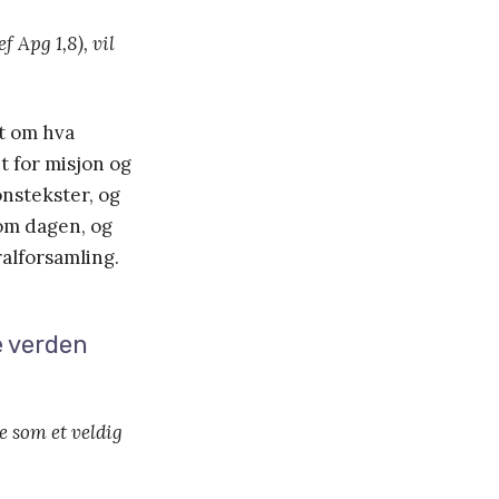
 Apg 1,8), vil
tt om hva
t for misjon og
onstekster, og
 om dagen, og
alforsamling.
e verden
ke som et veldig