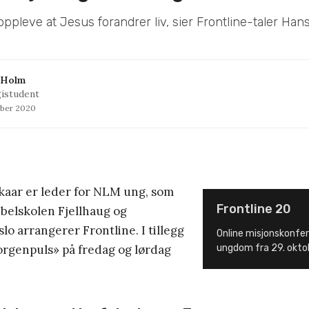
oppleve at Jesus forandrer liv, sier Frontline-taler Hans
 Holm
istudent
ober 2020
kaar er leder for NLM ung, som
Frontline 20
elskolen Fjellhaug og
lo arrangerer Frontline. I tillegg
Online misjonskonfe
orgenpuls» på fredag og lørdag
ungdom fra 29. okto