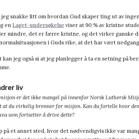
l jeg snakke litt om hvordan Gud skaper ting ut av ingen
og en
Laget-undersøkelse
viser at 90 % av kristne stud
eler mindre, det er færre kristne, og det virker ganske 
normalsituasjonen i Guds rike, at det har vært nedgang
tt kan jeg også si at jeg planlegger å ta en setning på be
omme.
drer liv
 misjon er det ikke mangel på innenfor Norsk Luthersk Mi
 at du virkelig brenner for misjon. Kan du fortelle hvor d
va som fortsetter å drive dette?
p på et annet sted, hvor det nødvendigvis ikke var mang