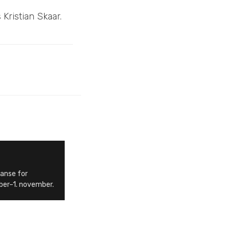
 Kristian Skaar.
ranse for
ber–1. november.