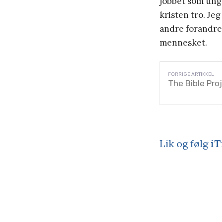
jobbet som ung
kristen tro. Jeg
andre forandre 
mennesket.
The Bible Pro
Lik og følg
iT