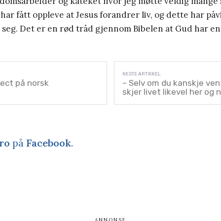
domsarbeider og kateket hvor jeg møtte veldig mange
 har fått oppleve at Jesus forandrer liv, og dette har påvi
seg. Det er en rød tråd gjennom Bibelen at Gud har en
ject på norsk
– Selv om du kanskje ven
skjer livet likevel her og 
ro
på
Facebook
.