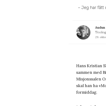
– Jeg har fått 
Audun
Teolog
29. okt
Hans Kristian S
sammen med Bib
Misjonssalen Os
skal han ha «M
formiddag.