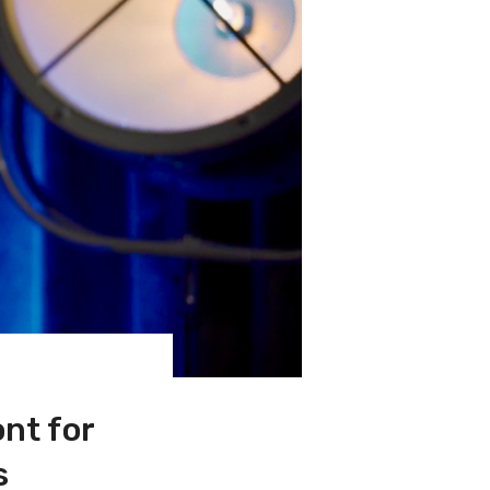
nt for
s