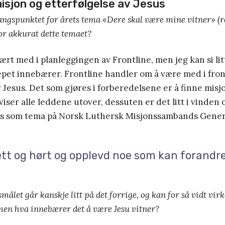
misjon og etterfølgelse av Jesus
angspunktet for årets tema «Dere skal være mine vitner» (ref
or akkurat dette temaet?
vært med i planleggingen av Frontline, men jeg kan si li
pet innebærer. Frontline handler om å være med i fron
v Jesus. Det som gjøres i forberedelsene er å finne misj
iser alle leddene utover, dessuten er det litt i vinden
es som tema på Norsk Luthersk Misjonssambands Gener
ett og hørt og opplevd noe som kan forandr
målet går kanskje litt på det forrige, og kan for så vidt vir
men hva innebærer det å være Jesu vitner?