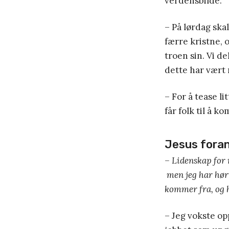
verdensbilde.
– På lørdag ska
færre kristne, 
troen sin. Vi d
dette har vært 
– For å tease li
får folk til å k
Jesus foran
– Lidenskap for
men jeg har hørt
kommer fra, og h
– Jeg vokste op