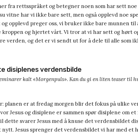
er fra rettsspråket og betegner noen som har sett no
su vitne har vi ikke bare sett, men også opplevd noe spes
t og opplevd preger oss, vi bruker ikke bare munnen til
 kroppen og hjertet vårt. Vi tror at vi har sett og hørt 
 verden, og det er vi sendt ut for å dele til alle som ik
e disiplenes verdensbilde
seminarer kalt «Morgenpuls». Kan du gi en liten teaser til 
er: planen er at fredag morgen blir det fokus på ulike v
hvor Jesus og disiplene er sammen spør disiplene om et
il dette svarer Jesus med å knuse det verdensbildet di
t nytt. Jesus sprenger det verdensbildet vi har med et h