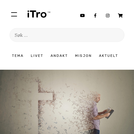
Søk
etter:
Hopp
TEMA
LIVET
ANDAKT
MISJON
AKTUELT
til
innhold