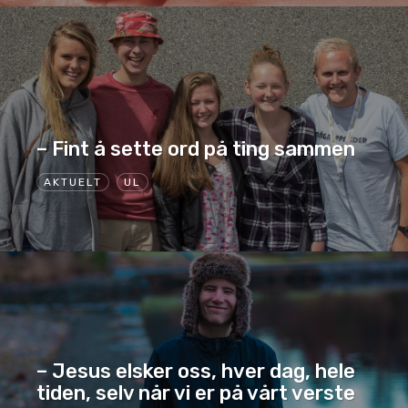
– Fint å sette ord på ting sammen
AKTUELT
UL
– Jesus elsker oss, hver dag, hele
tiden, selv når vi er på vårt verste