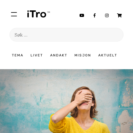
Søk
etter:
Hopp
TEMA
LIVET
ANDAKT
MISJON
AKTUELT
til
innhold