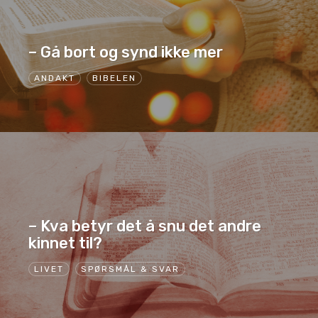
– Gå bort og synd ikke mer
ANDAKT
BIBELEN
– Kva betyr det å snu det andre
kinnet til?
LIVET
SPØRSMÅL & SVAR