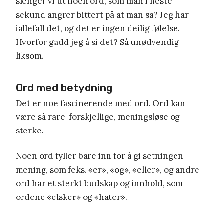
slenger vi ut noen ord, som man i neste
sekund angrer bittert på at man sa? Jeg har
iallefall det, og det er ingen deilig følelse.
Hvorfor gadd jeg å si det? Så unødvendig
liksom.
Ord med betydning
Det er noe fascinerende med ord. Ord kan
være så rare, forskjellige, meningsløse og
sterke.
Noen ord fyller bare inn for å gi setningen
mening, som feks. «er», «og», «eller», og andre
ord har et sterkt budskap og innhold, som
ordene «elsker» og «hater».