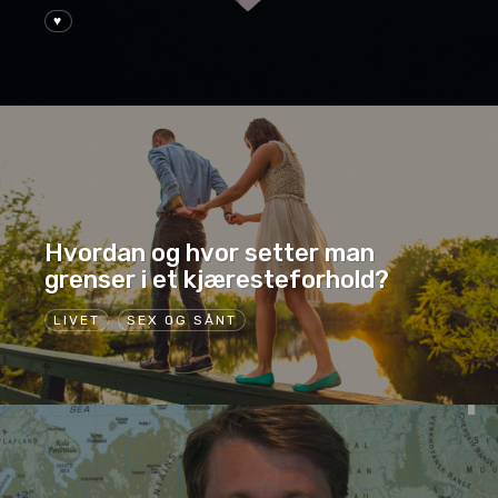
♥
Hvordan og hvor setter man
grenser i et kjæresteforhold?
LIVET
SEX OG SÅNT