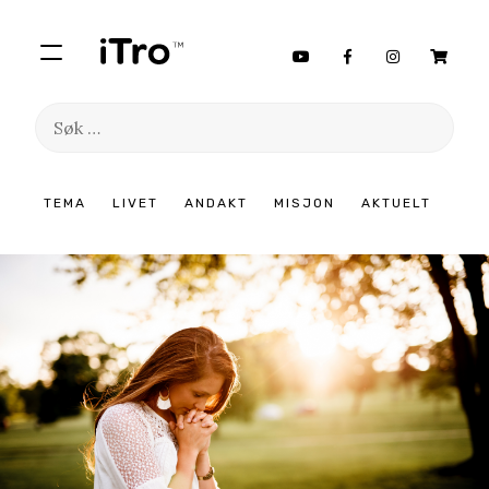
Søk
etter:
Hopp
TEMA
LIVET
ANDAKT
MISJON
AKTUELT
til
innhold