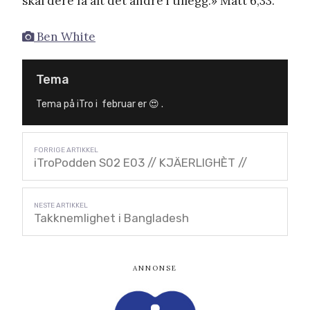
skal dere få alt det andre i tillegg.» Matt 6,33.
Ben White
Tema
Tema på iTro i februar er 😍 .
iTroPodden S02 E03 // KJÄERLIGHÈT //
Takknemlighet i Bangladesh