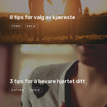
8 tips for valg av kjæreste
TEMA
VALG
3 tips for å bevare hjertet ditt
DATING
SERIE