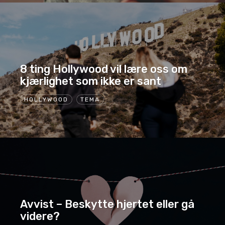
8 ting Hollywood vil lære oss om
kjærlighet som ikke er sant
HOLLYWOOD
TEMA
Avvist – Beskytte hjertet eller gå
videre?