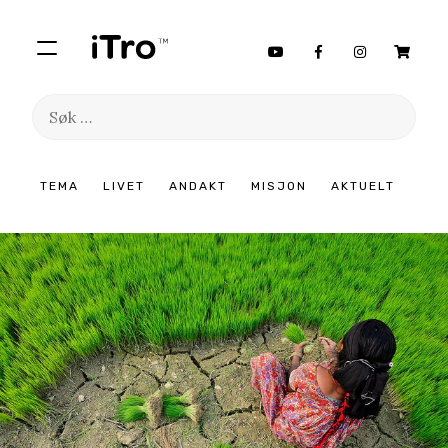
Søk
etter:
Hopp
TEMA
LIVET
ANDAKT
MISJON
AKTUELT
til
innhold