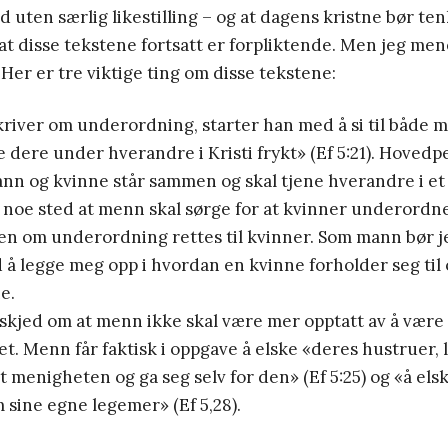
id uten særlig likestilling – og at dagens kristne bør te
at disse tekstene fortsatt er forpliktende. Men jeg men
Her er tre viktige ting om disse tekstene:
kriver om underordning, starter han med å si til både 
dere under hverandre i Kristi frykt» (Ef 5:21). Hovedp
ann og kvinne står sammen og skal tjene hverandre i et
e noe sted at menn skal sørge for at kvinner underordne
n om underordning rettes til kvinner. Som mann bør j
d å legge meg opp i hvordan en kvinne forholder seg til
e.
eskjed om at menn ikke skal være mer opptatt av å være 
et. Menn får faktisk i oppgave å elske «deres hustruer,
t menigheten og ga seg selv for den» (Ef 5:25) og «å els
 sine egne legemer» (Ef 5,28).