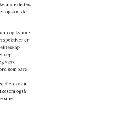
nke annerledes.
er også at de
mann og kvinne:
erspektiver er
 ekteskap.
r seg.
eg være
 ord som bare
sjef enn av å
 likesom også
ke sine