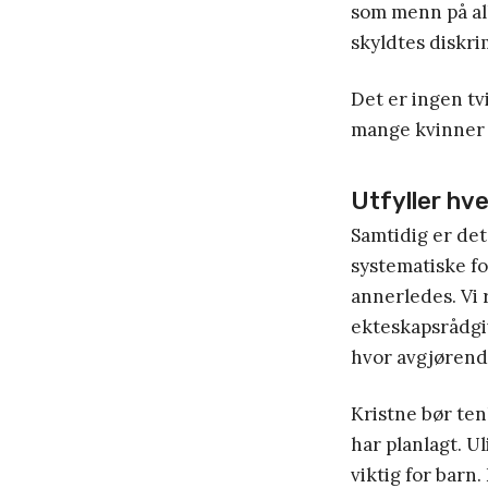
som menn på all
skyldtes diskri
Det er ingen tv
mange kvinner e
Utfyller hv
Samtidig er det
systematiske fo
annerledes. Vi
ekteskapsrådg
hvor avgjørende
Kristne bør ten
har planlagt. U
viktig for barn