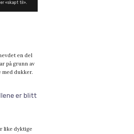
er «skapt til».
 hevdet en del
var på grunn av
te med dukker.
lene er blitt
r like dyktige