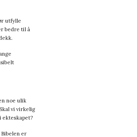
r utfylle
r bedre til å
dekk.
mange
sibelt
en noe ulik
kal vi virkelig
 i ekteskapet?
 Bibelen er