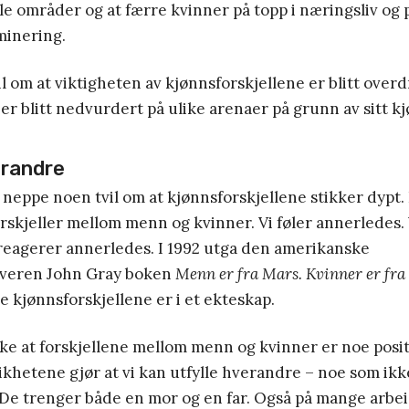
e områder og at færre kvinner på topp i næringsliv og p
minering.
il om at viktigheten av kjønnsforskjellene er blitt overd
r blitt nedvurdert på ulike arenaer på grunn av sitt kj
erandre
 neppe noen tvil om at kjønnsforskjellene stikker dypt.
rskjeller mellom menn og kvinner. Vi føler annerledes.
 reagerer annerledes. I 1992 utga den amerikanske
iveren John Gray boken
Menn er fra Mars. Kvinner er fr
 kjønnsforskjellene er i et ekteskap.
ke at forskjellene mellom menn og kvinner er noe posi
likhetene gjør at vi kan utfylle hverandre – noe som ikk
. De trenger både en mor og en far. Også på mange arbei