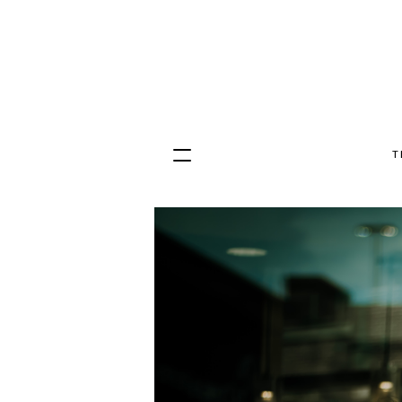
T
Hopp
til
innhold