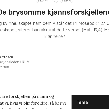
SKAPT TIL
TEMA
De brysomme kjønnsforskjellen
g kvinne, skapte ham dem,» står det i 1. Mosebok 1,27. 
skapet, siterer han akkurat dette verset (Matt 19,4). M
kjønnene?
 Ottosen
asjonsleder i NLM
ar 2019
are forskjellen på mann og
Tema
t vi, hvis vi blir foreldre, så blir vi