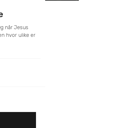
e
Og når Jesus
en hvor ulike er