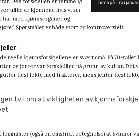
 far. Den forskjellen er temmelig
Tema på iTro i januar 
vor ulike er kjønnene hvis vi ser
om har med kjønnsorganer og
gjøre? Spørsmålet er både stort og kontroversielt.
jeller
e reelle kjønnsforskjellene er svært små. På 70-tallet
utter og jenter var forskjellige på grunn av kultur. Det 
gutter flest lekte med traktorer, mens jenter flest lek
ngen tvil om at viktigheten av kjønnsforskjel
et.
t feminister (også en omstridt betegnelse) at kvinner va