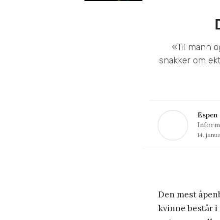
«Til mann o
snakker om ekte
Espen
Inform
14. janu
Den mest åpenb
kvinne består i a