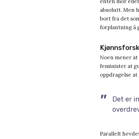
enten mor eller
absolutt. Men h
bort fra det s
forplantning å 
Kjønnsforsk
Noen mener at d
feminister at g
oppdragelse at 
Det er i
overdrev
Parallelt hevde