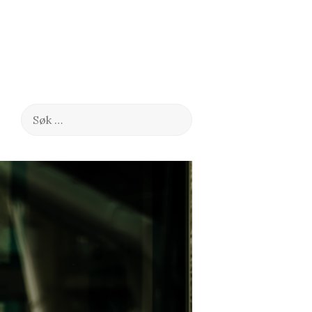
Søk
etter: