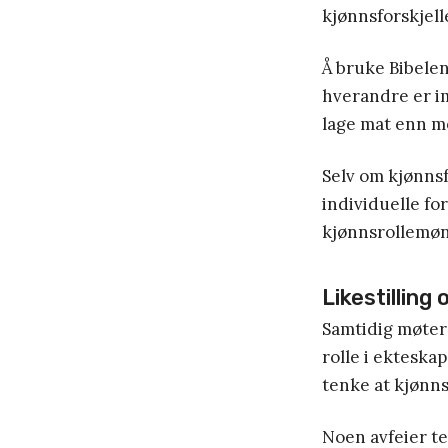
kjønnsforskjell
Å bruke Bibelen
hverandre er imi
lage mat enn me
Selv om kjønnsf
individuelle for
kjønnsrollemøn
Likestilling
Samtidig møter 
rolle i ekteska
tenke at kjønns
Noen avfeier te