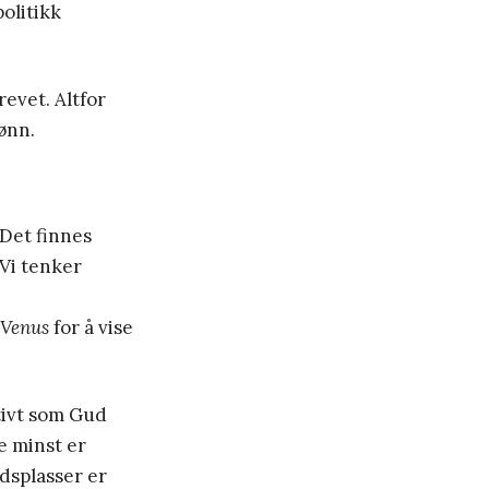
olitikk
revet. Altfor
ønn.
 Det finnes
 Vi tenker
a Venus
for å vise
tivt som Gud
e minst er
dsplasser er