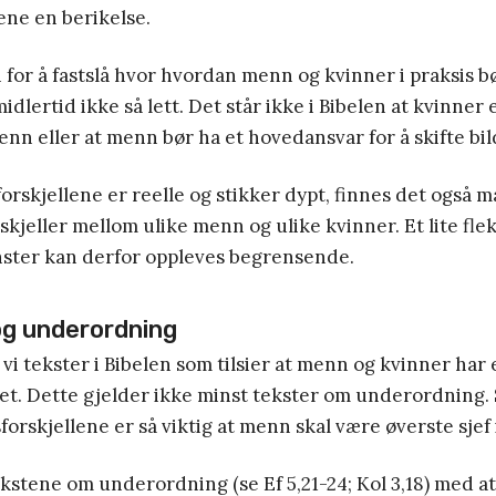
ene en berikelse.
 for å fastslå hvor hvordan menn og kvinner i praksis bø
dlertid ikke så lett. Det står ikke i Bibelen at kvinner e
nn eller at menn bør ha et hovedansvar for å skifte bil
orskjellene er reelle og stikker dypt, finnes det også 
skjeller mellom ulike menn og ulike kvinner. Et lite flek
ster kan derfor oppleves begrensende.
 og underordning
vi tekster i Bibelen som tilsier at menn og kvinner har 
pet. Dette gjelder ikke minst tekster om underordning. S
forskjellene er så viktig at menn skal være øverste sjef
kstene om underordning (se Ef 5,21-24; Kol 3,18) med at