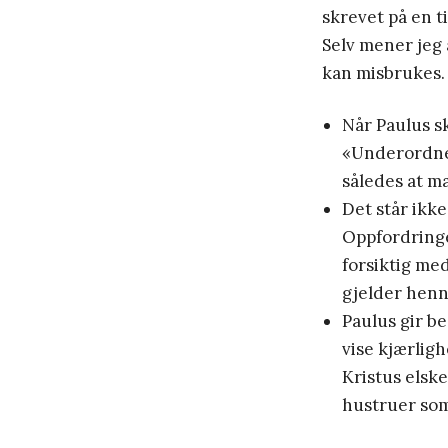
skrevet på en t
Selv mener jeg 
kan misbrukes. 
Når Paulus s
«Underordne 
således at m
Det står ikk
Oppfordringe
forsiktig me
gjelder henn
Paulus gir b
vise kjærligh
Kristus elske
hustruer som