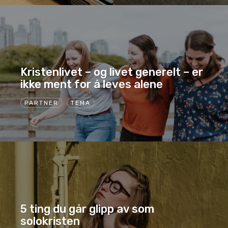
Kristenlivet – og livet generelt – er
ikke ment for å leves alene
PARTNER
TEMA
5 ting du går glipp av som
solokristen