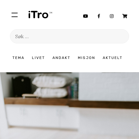
Søk
etter:
Hopp
TEMA
LIVET
ANDAKT
MISJON
AKTUELT
til
innhold