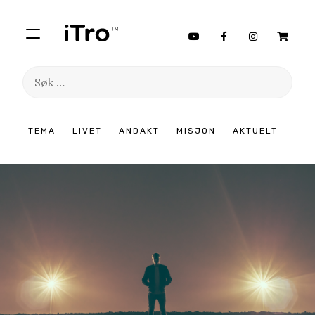
Søk
etter:
Hopp
TEMA
LIVET
ANDAKT
MISJON
AKTUELT
til
innhold