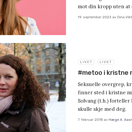
mot din kropp uten at 
19. september 2023
av
Dina Vikt
LIVET
LIVET
#metoo i kristne 
Seksuelle overgrep, k
finner sted i kristne 
Solvang (t.h.) fortelle
skulle skje med deg.
7. februar 2018
av
Hæge A. Aas