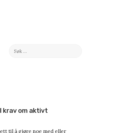
Søk
etter:
il krav om aktivt
tt til å gjøre noe med eller