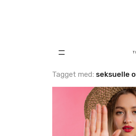
T
Hopp
til
innhold
Tagget med:
seksuelle 