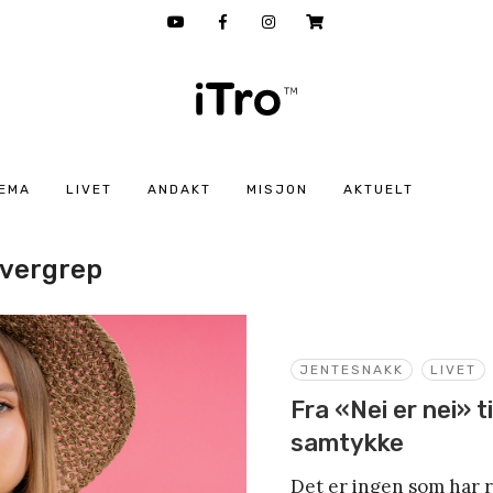
EMA
LIVET
ANDAKT
MISJON
AKTUELT
overgrep
JENTESNAKK
LIVET
Fra «Nei er nei» t
samtykke
Det er ingen som har re