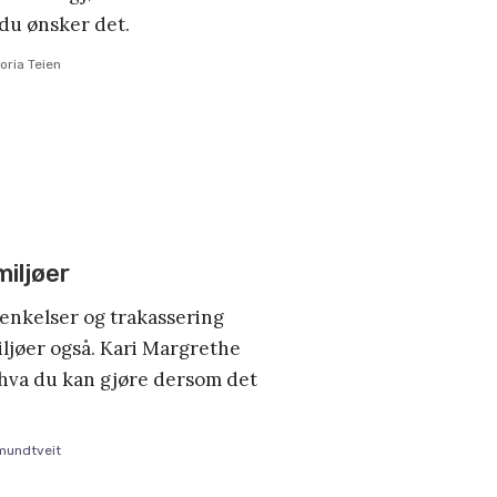
du ønsker det.
oria Teien
miljøer
renkelser og trakassering
miljøer også. Kari Margrethe
r hva du kan gjøre dersom det
mundtveit