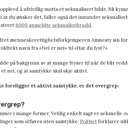
plevd å ufrivillig motta et seksualisert bilde, bli kysse
en at du ønsker det, faller også det innunder seksuallov
gistrert
8000 anmeldte seksuallovbrudd
.
dret menneskerettighetsforkjemperen Amnesty sin fo
ldtekt navn fra «Nei er nei» til «Har du lyst?».
de på bakgrunn av at mange fryser til når de blir redd
t nei, og at samtykke skal skje aktivt.
e foreligger et aktivt samtykke, er det overgrep.
vergrep?
mmer i mange former. Veldig enkelt sagt er seksuelle o
linger som utføres uten samtykke.
Politiet
forklarer uli