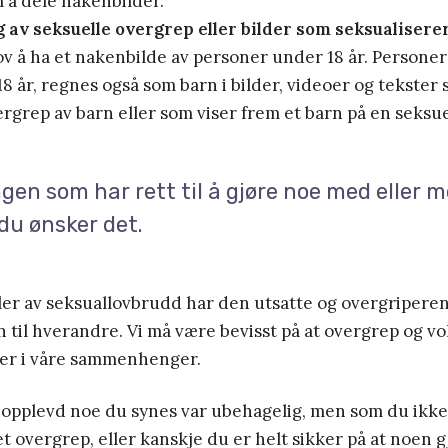
m å dele nakenbilder.
g av seksuelle overgrep eller bilder som seksualisere
lov å ha et nakenbilde av personer under 18 år. Persone
8 år, regnes også som barn i bilder, videoer og tekster 
rgrep av barn eller som viser frem et barn på en seksue
ngen som har rett til å gjøre noe med eller 
du ønsker det.
feller av seksuallovbrudd har den utsatte og overgriperen
on til hverandre. Vi må være bevisst på at overgrep og v
er i våre sammenhenger.
 opplevd noe du synes var ubehagelig, men som du ikke
t overgrep, eller kanskje du er helt sikker på at noen 