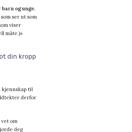
r barn og unge.
r som ser ut som
som viser
ll måte.)»
mot din kropp
 kjennskap til
oldtekter derfor
 vet om
gjorde deg