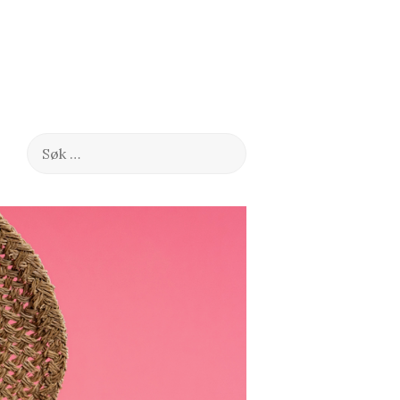
Søk
etter: