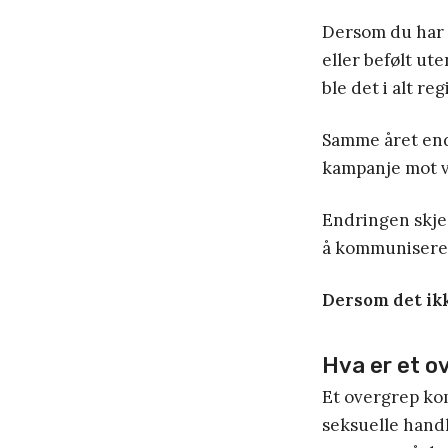
Dersom du har op
eller befølt ut
ble det i alt re
Samme året en
kampanje mot vo
Endringen skjed
å kommunisere e
Dersom det ikk
Hva er et o
Et overgrep ko
seksuelle hand