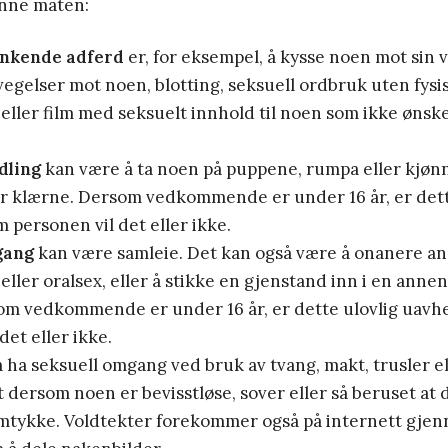
nne måten:
enkende adferd
er, for eksempel, å kysse noen mot sin vi
vegelser mot noen, blotting, seksuell ordbruk uten fysi
eller film med seksuelt innhold til noen som ikke ønske
dling
kan være å ta noen på puppene, rumpa eller kjø
or klærne. Dersom vedkommende er under 16 år, er dett
 personen vil det eller ikke.
gang
kan være samleie. Det kan også være å onanere a
ller oralsex, eller å stikke en gjenstand inn i en annens
m vedkommende er under 16 år, er dette ulovlig uavh
det eller ikke.
å ha seksuell omgang ved bruk av tvang, makt, trusler el
 dersom noen er bevisstløse, sover eller så beruset at d
samtykke. Voldtekter forekommer også på internett gje