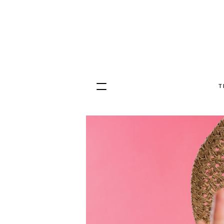
T
Hopp
til
innhold