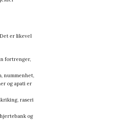
Det er likevel
n fortrenger,
am, nummenhet,
r og apati er
riking, raseri
 hjertebank og