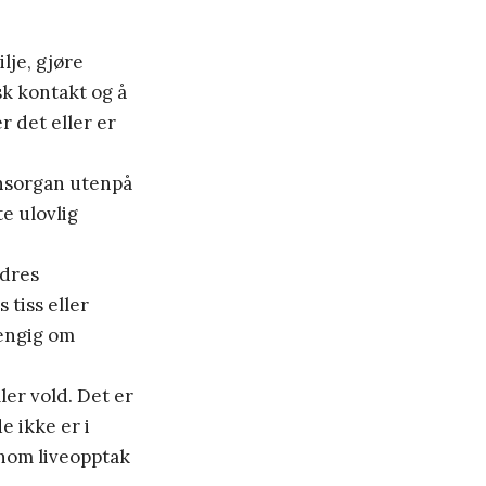
lje, gjøre
sk kontakt og å
r det eller er
nnsorgan utenpå
e ulovlig
ndres
 tiss eller
engig om
ler vold. Det er
e ikke er i
nnom liveopptak