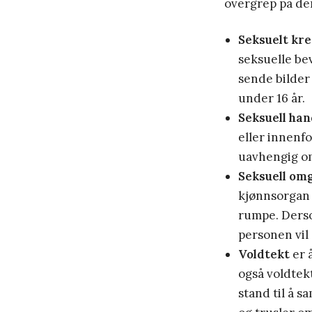
overgrep på de
Seksuelt kr
seksuelle be
sende bilder 
under 16 år.
Seksuell han
eller innenf
uavhengig om
Seksuell om
kjønnsorgan e
rumpe. Derso
personen vil 
Voldtekt
er 
også voldtekt
stand til å 