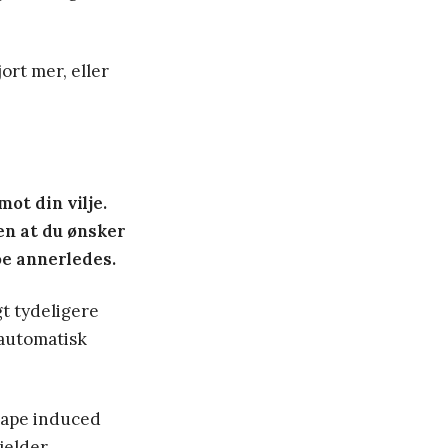
jort mer, eller
ot din vilje.
en at du ønsker
oe annerledes.
gt tydeligere
n automatisk
 «rape induced
jelder