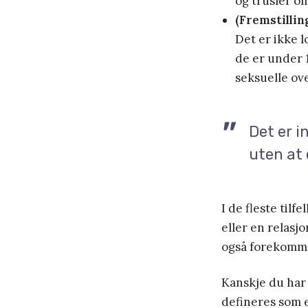
og trusler o
(Fremstillin
Det er ikke 
de er under 1
seksuelle ove
Det er i
uten at 
I de fleste til
eller en relasj
også forekomm
Kanskje du har
defineres som e