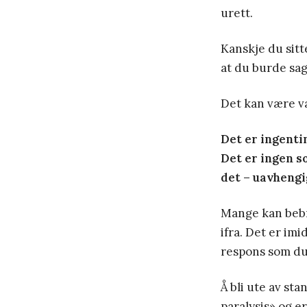
urett.
Kanskje du sitte
at du burde sag
Det kan være va
Det er ingenti
Det er ingen s
det – uavhengi
Mange kan bebre
ifra. Det er imi
respons som du 
Å bli ute av sta
paralysis» og e