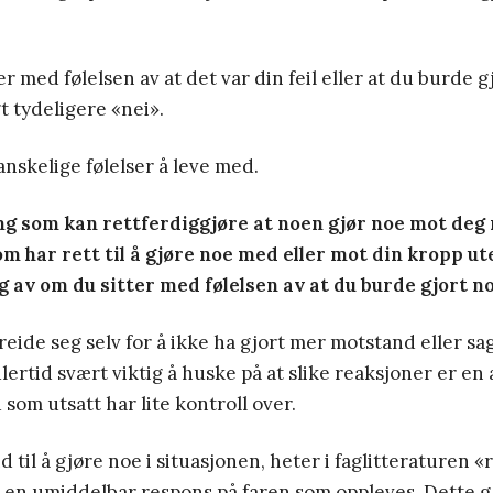
r med følelsen av at det var din feil eller at du burde g
t tydeligere «nei».
nskelige følelser å leve med.
ng som kan rettferdiggjøre at noen gjør noe mot deg m
om har rett til å gjøre noe med eller mot din kropp ut
g av om du sitter med følelsen av at du burde gjort n
ide seg selv for å ikke ha gjort mer motstand eller sa
dlertid svært viktig å huske på at slike reaksjoner er e
som utsatt har lite kontroll over.
nd til å gjøre noe i situasjonen, heter i faglitteraturen
r en umiddelbar respons på faren som oppleves. Dette g