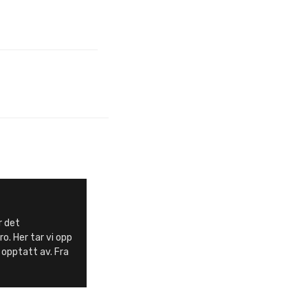
r det
o. Her tar vi opp
 opptatt av. Fra