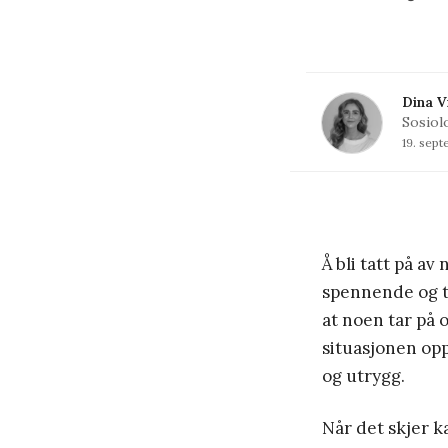
Dina V
Sosiol
19. sep
Å bli tatt på av 
spennende og t
at noen tar på 
situasjonen op
og utrygg.
Når det skjer k