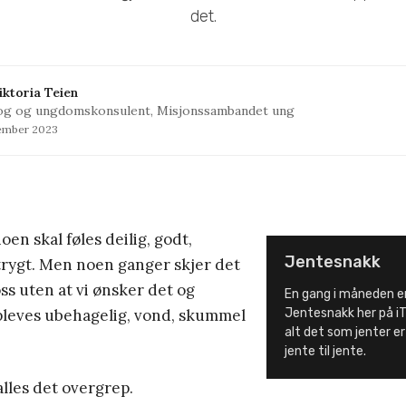
det.
iktoria Teien
og og ungdomskonsulent, Misjonssambandet ung
tember 2023
noen skal føles deilig, godt,
Jentesnakk
rygt. Men noen ganger skjer det
oss uten at vi ønsker det og
En gang i måneden e
pleves ubehagelig, vond, skummel
Jentesnakk her på iTr
alt det som jenter er
jente til jente.
alles det overgrep.