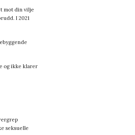
t mot din vilje
brudd. I 2021
rebyggende
e og ikke klarer
vergrep
ke seksuelle