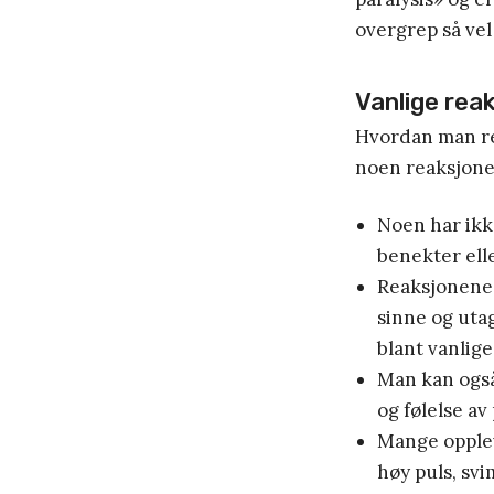
overgrep så vel
Vanlige rea
Hvordan man rea
noen reaksjoner
Noen har ikk
benekter ell
Reaksjonene 
sinne og uta
blant vanlige
Man kan også
og følelse av
Mange opplev
høy puls, svi