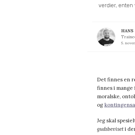
verdier, enten
HANS 
Traine
5. nove
Det finnes en r
finnes i mange
moralske, onto
og
kontingens
Jeg skal spesiel
gudsbeviset
i de