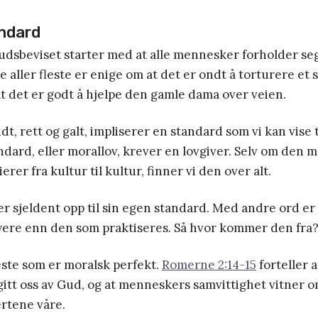
ndard
dsbeviset starter med at alle mennesker forholder seg 
e aller fleste er enige om at det er ondt å torturere et
t det er godt å hjelpe den gamle dama over veien.
t, rett og galt, impliserer en standard som vi kan vise t
tandard, eller morallov, krever en lovgiver. Selv om den 
rer fra kultur til kultur, finner vi den over alt.
r sjeldent opp til sin egen standard. Med andre ord e
ere enn den som praktiseres. Så hvor kommer den fra
ste som er moralsk perfekt.
Romerne 2:14-15
forteller 
itt oss av Gud, og at menneskers samvittighet vitner o
ertene våre.