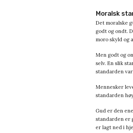
Moralsk sta
Det moralske gu
godt og ondt. D
moro skyld og a
Men godt og ond
selv. En slik s
standarden varie
Mennesker leve
standarden høy
Gud er den ene
standarden er g
er lagt ned i hj