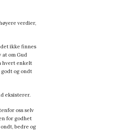
 høyere verdier,
det ikke finnes
ev at om Gud
å hvert enkelt
 godt og ondt
d eksisterer.
tenfor oss selv
en for godhet
g ondt, bedre og