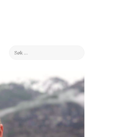
Søk
etter: