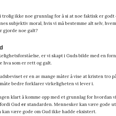
trolig ikke noe grunnlag for å si at noe faktisk er godt 
nnes subjektiv moral, hvis vi må bestemme alt selv, hvem 
ler gjorde noe galt?
d
rkelighetsforståelse, er vi skapt i Guds bilde med en for
e hva som er rett og galt.
dsbeviset er en av mange måter å vise at kristen tro p
åte bedre forklarer virkeligheten vi lever i.
ngen klart å komme opp med et grunnlag for hvordan v
 fordi Gud
er
standarden. Mennesker kan være gode ute
 kan være gode om Gud ikke hadde eksistert.