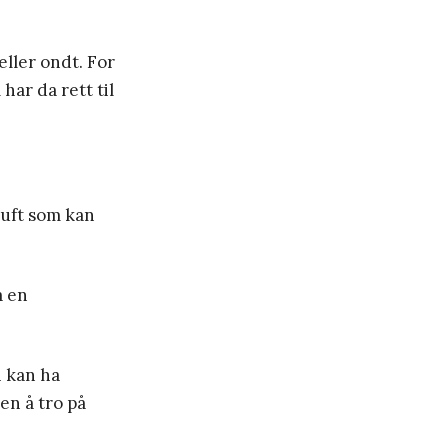
eller ondt. For
har da rett til
nuft som kan
å en
i kan ha
n å tro på