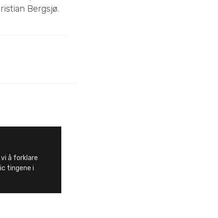
istian Bergsjø.
vi å forklare
c tingene i