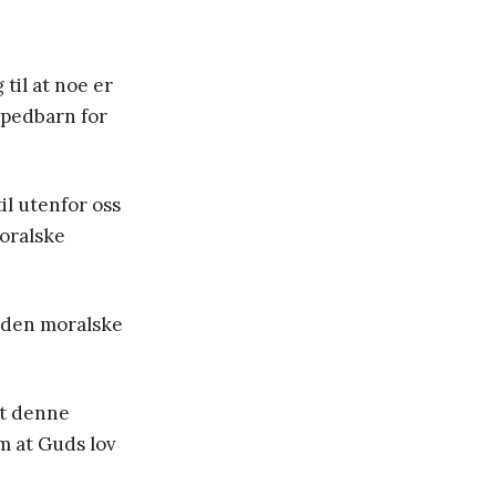
til at noe er
 spedbarn for
il utenfor oss
moralske
r den moralske
?
at denne
m at Guds lov