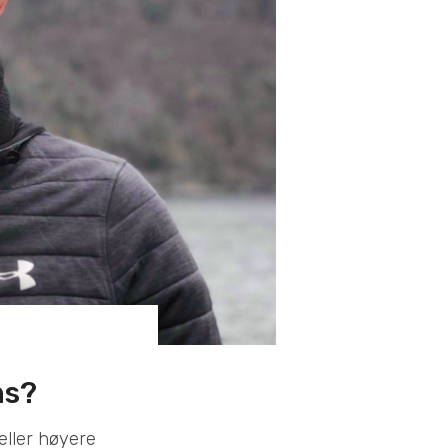
ns?
eller høyere