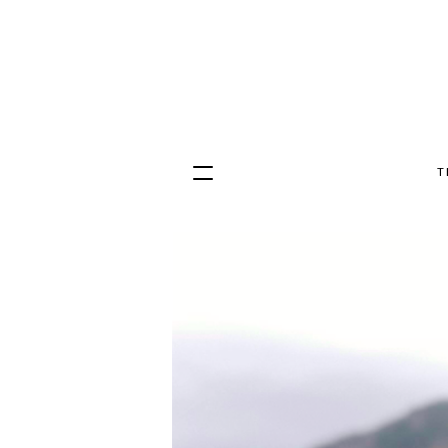
T
Hopp
til
innhold