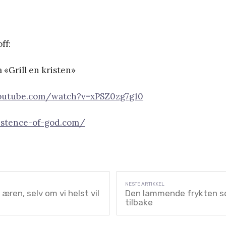
ff:
a «Grill en kristen»
outube.com/watch?v=xPSZ0zg7g10
istence-of-god.com/
æren, selv om vi helst vil
Den lammende frykten s
tilbake