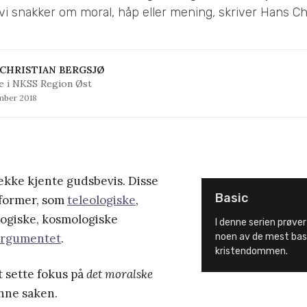
 vi snakker om moral, håp eller mening, skriver Hans Chr
CHRISTIAN BERGSJØ
e i NKSS Region Øst
mber 2018
ekke kjente gudsbevis. Disse
Basic
 former, som
teleologiske
,
logiske, kosmologiske
I denne serien prøver 
argumentet
.
noen av de mest basi
kristendommen.
t sette fokus på
det moralske
nne saken.