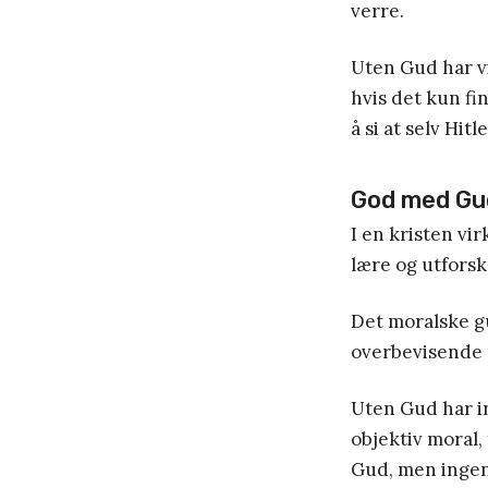
verre.
Uten Gud har vi 
hvis det kun fi
å si at selv Hit
God med Gu
I en kristen vi
lære og utforsk
Det moralske gu
overbevisende m
Uten Gud har i
objektiv moral,
Gud, men ingen