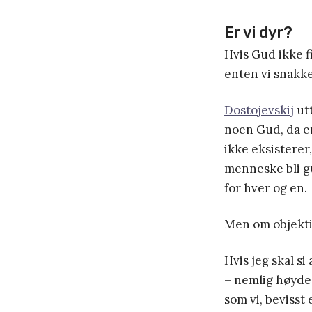
Er vi dyr?
Hvis Gud ikke f
enten vi snakke
Dostojevskij
utt
noen Gud, da er
ikke eksisterer
menneske bli g
for hver og en.
Men om objektiv
Hvis jeg skal s
– nemlig høyde
som vi, bevisst