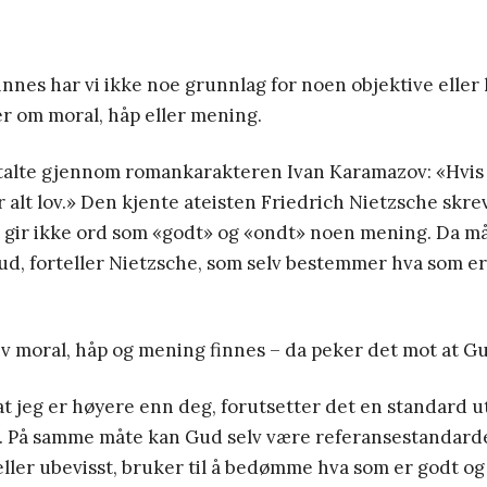
innes har vi ikke noe grunnlag for noen objektive eller
r om moral, håp eller mening.
alte gjennom romankarakteren Ivan Karamazov: «Hvis 
 alt lov.» Den kjente ateisten Friedrich Nietzsche skr
, gir ikke ord som «godt» og «ondt» noen mening. Da m
ud, forteller Nietzsche, som selv bestemmer hva som er
 moral, håp og mening finnes – da peker det mot at Gu
i at jeg er høyere enn deg, forutsetter det en standard u
. På samme måte kan Gud selv være referansestandard
 eller ubevisst, bruker til å bedømme hva som er godt o