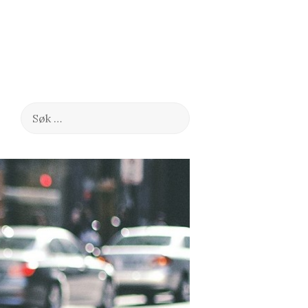
Søk
etter: