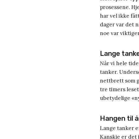
prosessene. Hje
har vel ikke fåt
dager var det n
noe var viktige
Lange tank
Når vi hele tide
tanker. Undersø
nettbrett som g
tre timers leset
ubetydelige «ny
Hangen til 
Lange tanker e
Kanskje er det i