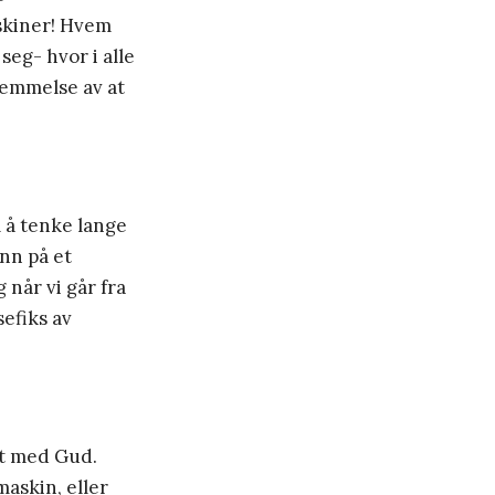
askiner! Hvem
seg- hvor i alle
nemmelse av at
l å tenke lange
enn på et
 når vi går fra
sefiks av
et med Gud.
maskin, eller