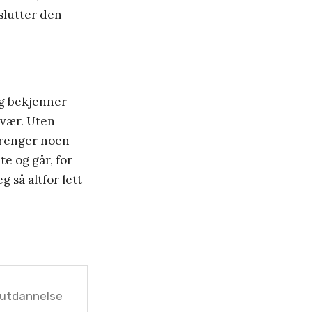
tslutter den
eg bekjenner
ærvær. Uten
 trenger noen
te og går, for
g så altfor lett
utdannelse