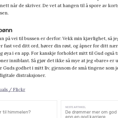
nett når de skriver. De vet at hangen til å spore av kor
sen.
 bønn
n på vei til bussen er derfor: Vekk min kjærlighet, så j
r fast ved ditt ord, hører din røst, og åpner for ditt n
g øya i en app. For kanskje forholdet mitt til Gud også
ner inniblant. Så gjør det ikke så mye at jeg «bare» er u
er Guds godhet i mitt liv, gjennom de små tingene som je
digitale distraksjoner.
als / Flickr
til himmelen?
De drømmer mer om god 
enn en god karriere