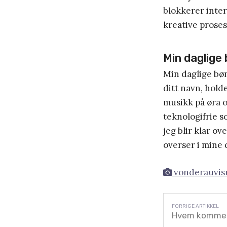
blokkerer inter
kreative proses
Min daglige
Min daglige bøn
ditt navn, holde
musikk på øra o
teknologifrie so
jeg blir klar ov
overser i mine 
vonderauvisu
Hvem kommer 