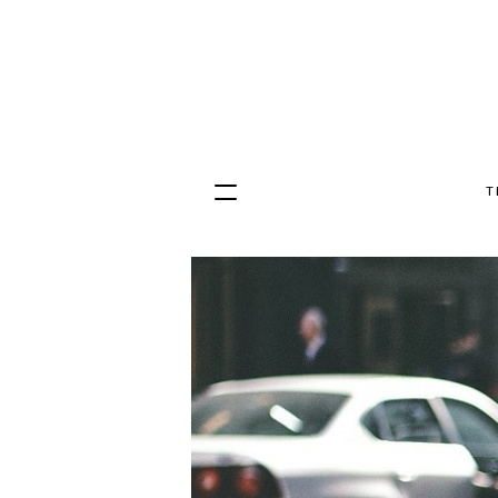
T
Hopp
til
innhold