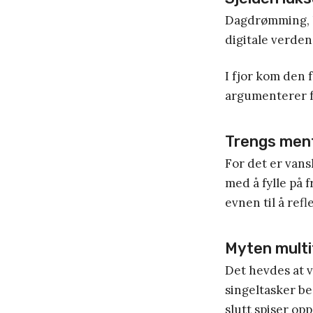
Dagdrømming, kr
digitale verden 
I fjor kom den 
argumenterer f
Trengs ment
For det er vans
med å fylle på 
evnen til å refl
Myten multi
Det hevdes at v
singeltasker be
slutt spiser op