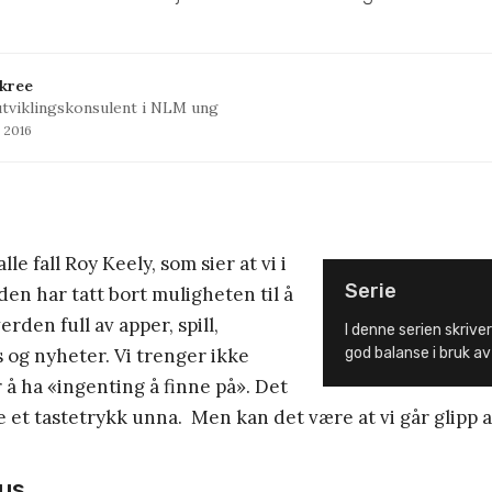
kree
tviklingskonsulent i NLM ung
l 2016
lle fall Roy Keely, som sier at vi i
Serie
den har tatt bort muligheten til å
erden full av apper, spill,
I denne serien skriver
s og nyheter. Vi trenger ikke
god balanse i bruk av
r å ha «ingenting å finne på». Det
oe et tastetrykk unna. Men kan det være at vi går glipp 
sus