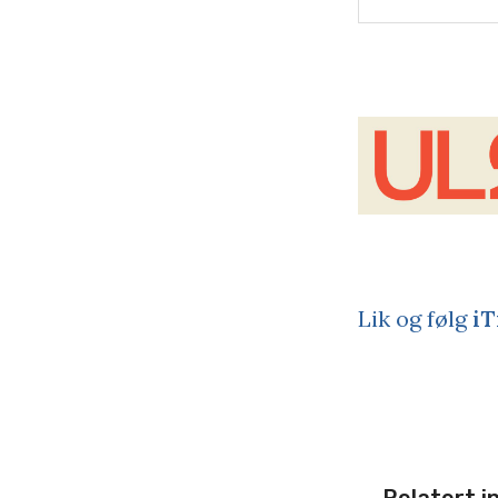
Lik og følg
iT
Relatert i