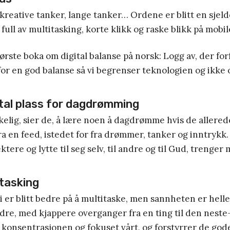
eative tanker, lange tanker… Ordene er blitt en sjelde
full av multitasking, korte klikk og raske blikk på mobil
første boka om digital balanse på norsk: Logg av, der fo
or en god balanse så vi begrenser teknologien og ikke
al plass for dagdrømming
kelig, sier de, å lære noen å dagdrømme hvis de allere
fra en feed, istedet for fra drømmer, tanker og inntrykk.
ektere og lytte til seg selv, til andre og til Gud, trenger 
tasking
i er blitt bedre på å multitaske, men sannheten er heller
dre, med kjappere overganger fra en ting til den neste-
p konsentrasjonen og fokuset vårt, og forstyrrer de god