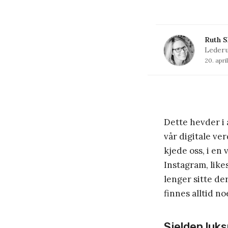
Ruth S
Lederu
20. apri
Dette hevder i a
vår digitale ver
kjede oss, i en v
Instagram, like
lenger sitte de
finnes alltid n
Sjelden luk