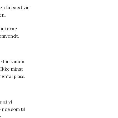
n luksus i vår
en.
rfatterne
 omvendt.
de har vanen
 Ikke minst
mental plass.
 at vi
 noe som til
e