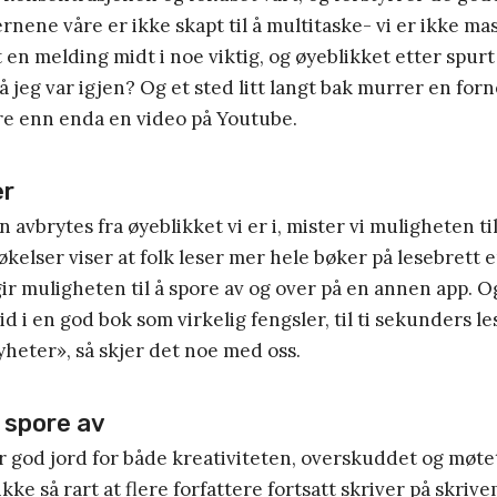
rnene våre er ikke skapt til å multitaske- vi er ikke m
t en melding midt i noe viktig, og øyeblikket etter spurt 
å jeg var igjen? Og et sted litt langt bak murrer en for
re enn enda en video på Youtube.
er
n avbrytes fra øyeblikket vi er i, mister vi muligheten ti
kelser viser at folk leser mer hele bøker på lesebrett 
ir muligheten til å spore av og over på en annen app. Og
id i en god bok som virkelig fengsler, til ti sekunders le
heter», så skjer det noe med oss.
å spore av
r god jord for både kreativiteten, overskuddet og møt
kke så rart at flere forfattere fortsatt skriver på skrive