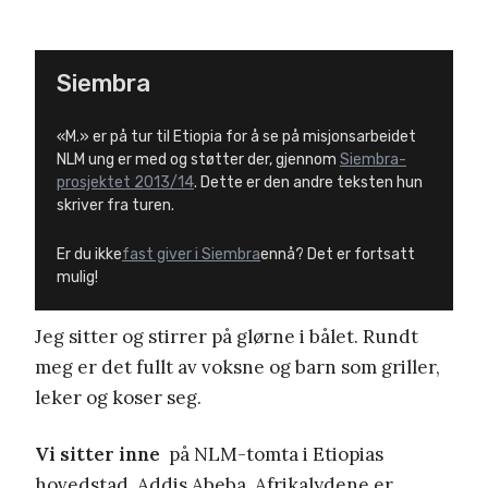
Siembra
«M.» er på tur til Etiopia for å se på misjonsarbeidet
NLM ung er med og støtter der, gjennom
Siembra-
prosjektet 2013/14
. Dette er den andre teksten hun
skriver fra turen.
Er du ikke
fast giver i Siembra
ennå? Det er fortsatt
mulig!
Jeg sitter og stirrer på glørne i bålet. Rundt
meg er det fullt av voksne og barn som griller,
leker og koser seg.
Vi sitter inne
på NLM-tomta i Etiopias
hovedstad, Addis Abeba. Afrikalydene er