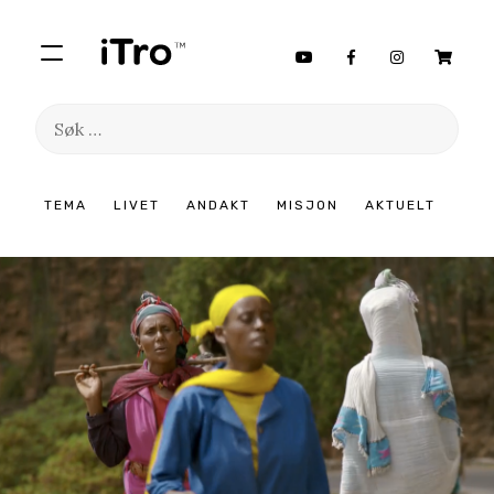
Søk
etter:
Hopp
TEMA
LIVET
ANDAKT
MISJON
AKTUELT
til
innhold