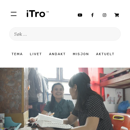
Søk
etter:
Hopp
TEMA
LIVET
ANDAKT
MISJON
AKTUELT
til
innhold